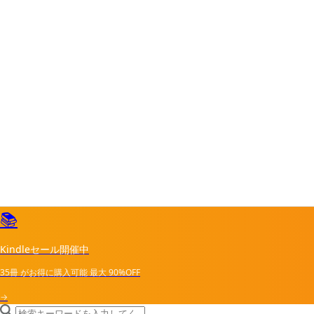
📚
Kindleセール開催中
35冊
がお得に購入可能
最大
90%OFF
→
search icon