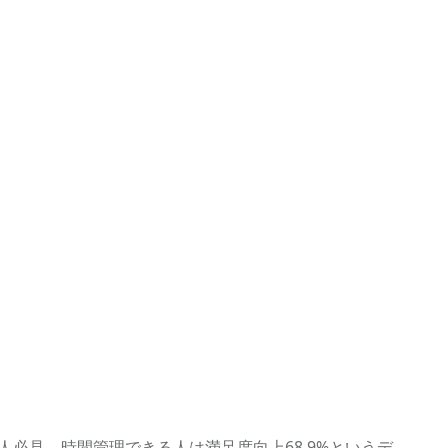
必見。時間管理できる人は満足度向上68.9%というデ