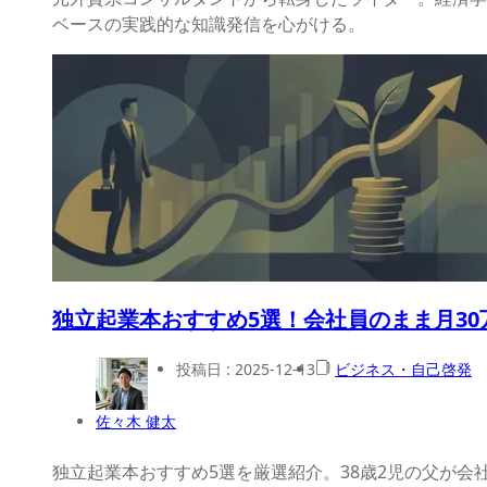
ベースの実践的な知識発信を心がける。
独立起業本おすすめ5選！会社員のまま月3
投稿日 :
2025-12-13
ビジネス・自己啓発
佐々木 健太
独立起業本おすすめ5選を厳選紹介。38歳2児の父が会