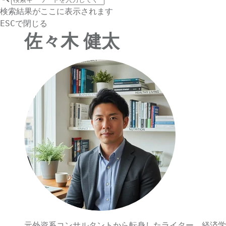
サイト内検索
検索結果がここに表示されます
で閉じる
ESC
佐々木 健太
元外資系コンサルタントから転身したライター。経済学