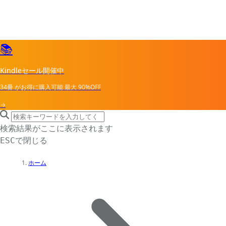
📚
Kindleセール開催中
34冊
がお得に購入可能
最大
90%OFF
→
search icon
サイト内検索
検索結果がここに表示されます
で閉じる
ESC
ホーム