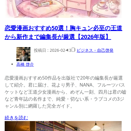
恋愛漫画おすすめ50選！胸キュン必至の王道
から新作まで編集長が厳選【2026年版】
投稿日 :
2026-02-13
ビジネス・自己啓発
高橋 啓介
恋愛漫画おすすめ50作品を出版社で20年の編集長が厳選
して紹介。君に届け、花より男子、NANA、フルーツバス
ケットなど王道少女漫画から、めぞん一刻、四月は君の嘘
など青年誌の名作まで、純愛・切ない系・ラブコメの3ジ
ャンル別に網羅した完全ガイド。
続きを読む