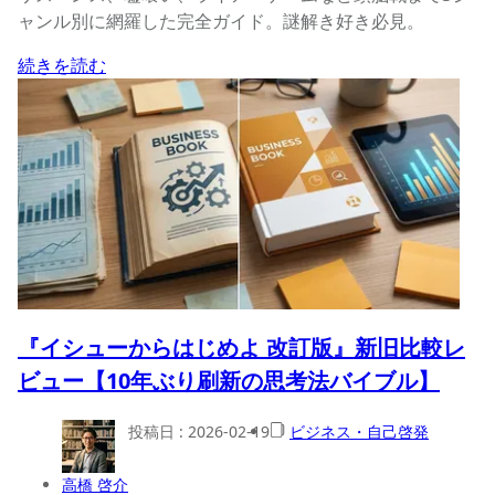
ャンル別に網羅した完全ガイド。謎解き好き必見。
続きを読む
『イシューからはじめよ 改訂版』新旧比較レ
ビュー【10年ぶり刷新の思考法バイブル】
投稿日 :
2026-02-19
ビジネス・自己啓発
高橋 啓介