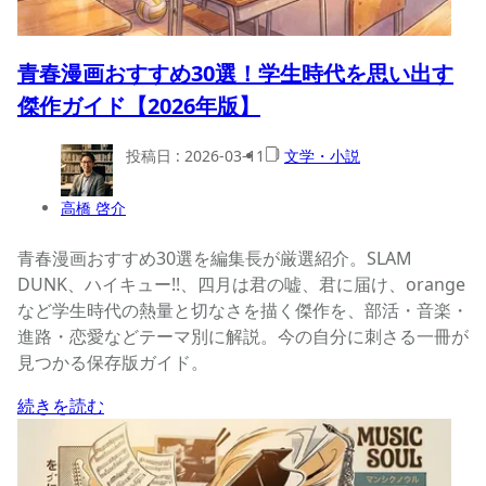
青春漫画おすすめ30選！学生時代を思い出す
傑作ガイド【2026年版】
投稿日 :
2026-03-11
文学・小説
高橋 啓介
青春漫画おすすめ30選を編集長が厳選紹介。SLAM
DUNK、ハイキュー!!、四月は君の嘘、君に届け、orange
など学生時代の熱量と切なさを描く傑作を、部活・音楽・
進路・恋愛などテーマ別に解説。今の自分に刺さる一冊が
見つかる保存版ガイド。
続きを読む