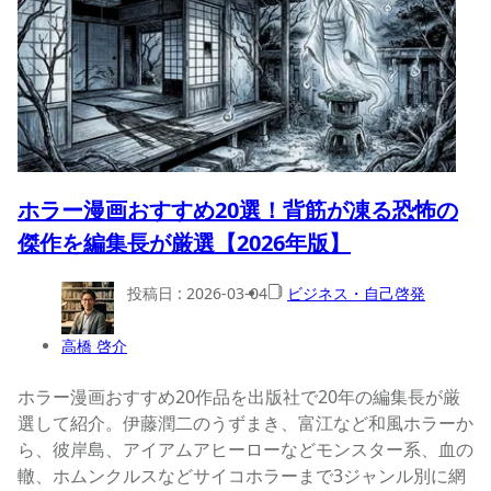
ホラー漫画おすすめ20選！背筋が凍る恐怖の
傑作を編集長が厳選【2026年版】
投稿日 :
2026-03-04
ビジネス・自己啓発
高橋 啓介
ホラー漫画おすすめ20作品を出版社で20年の編集長が厳
選して紹介。伊藤潤二のうずまき、富江など和風ホラーか
ら、彼岸島、アイアムアヒーローなどモンスター系、血の
轍、ホムンクルスなどサイコホラーまで3ジャンル別に網