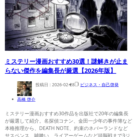
ミステリー漫画おすすめ30選！謎解きが止ま
らない傑作を編集長が厳選【2026年版】
投稿日 :
2026-02-28
ビジネス・自己啓発
高橋 啓介
ミステリー漫画おすすめ30作品を出版社で20年の編集長
が厳選して紹介。名探偵コナン、金田一少年の事件簿など
本格推理から、DEATH NOTE、約束のネバーランドなど
サスペンス、嘘喰い、ライアーゲームなど頭脳戦まで3ジ