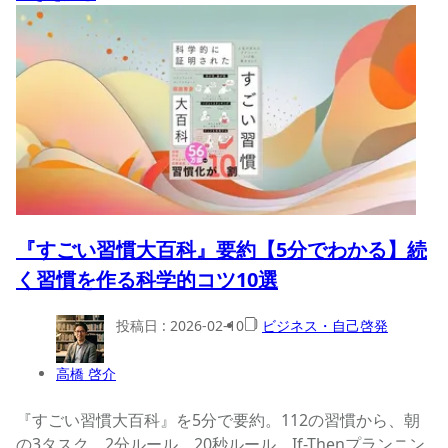
『すごい習慣大百科』要約【5分でわかる】続
く習慣を作る科学的コツ10選
投稿日 :
2026-02-10
ビジネス・自己啓発
高橋 啓介
『すごい習慣大百科』を5分で要約。112の習慣から、朝
の3タスク、2分ルール、20秒ルール、If-Thenプランニン