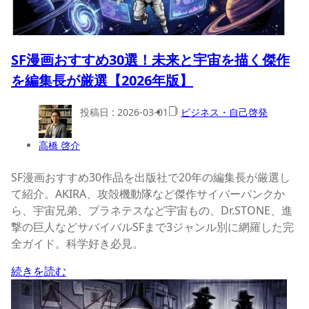
SF漫画おすすめ30選！未来と宇宙を描く傑作
を編集長が厳選【2026年版】
投稿日 :
2026-03-01
ビジネス・自己啓発
高橋 啓介
SF漫画おすすめ30作品を出版社で20年の編集長が厳選し
て紹介。AKIRA、攻殻機動隊など傑作サイバーパンクか
ら、宇宙兄弟、プラネテスなど宇宙もの、Dr.STONE、進
撃の巨人などサバイバルSFまで3ジャンル別に網羅した完
全ガイド。科学好き必見。
続きを読む