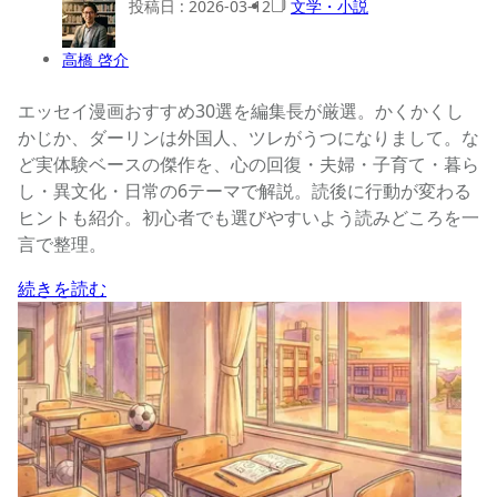
投稿日 :
2026-03-12
文学・小説
高橋 啓介
エッセイ漫画おすすめ30選を編集長が厳選。かくかくし
かじか、ダーリンは外国人、ツレがうつになりまして。な
ど実体験ベースの傑作を、心の回復・夫婦・子育て・暮ら
し・異文化・日常の6テーマで解説。読後に行動が変わる
ヒントも紹介。初心者でも選びやすいよう読みどころを一
言で整理。
続きを読む