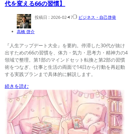
代を変える66の習慣】
投稿日 :
2026-02-17
ビジネス・自己啓発
高橋 啓介
『人生アップデート大全』を要約。停滞した30代が抜け
出すための66の習慣を、体力・気力・思考力・精神力の4
領域で整理。第1部のマインドセット転換と第2部の習慣
術をつなぎ、仕事と生活の両面で14日から行動を再起動
する実践プランまで具体的に解説します。
続きを読む