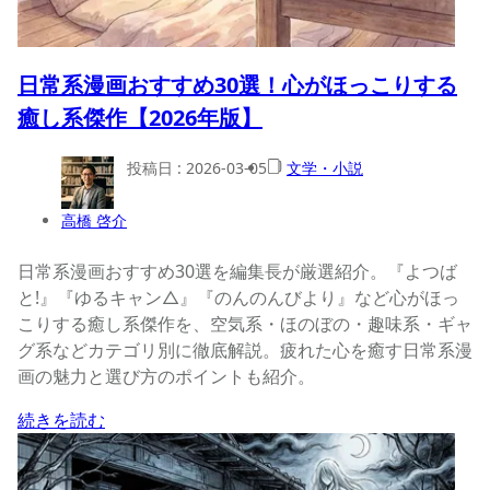
日常系漫画おすすめ30選！心がほっこりする
癒し系傑作【2026年版】
投稿日 :
2026-03-05
文学・小説
高橋 啓介
日常系漫画おすすめ30選を編集長が厳選紹介。『よつば
と!』『ゆるキャン△』『のんのんびより』など心がほっ
こりする癒し系傑作を、空気系・ほのぼの・趣味系・ギャ
グ系などカテゴリ別に徹底解説。疲れた心を癒す日常系漫
画の魅力と選び方のポイントも紹介。
続きを読む