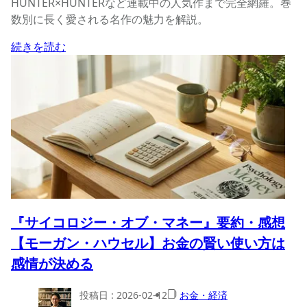
HUNTER×HUNTERなど連載中の人気作まで完全網羅。巻
数別に長く愛される名作の魅力を解説。
続きを読む
『サイコロジー・オブ・マネー』要約・感想
【モーガン・ハウセル】お金の賢い使い方は
感情が決める
投稿日 :
2026-02-12
お金・経済