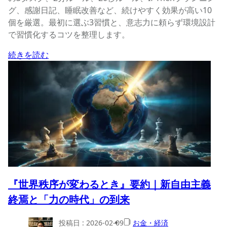
グ、感謝日記、睡眠改善など、続けやすく効果が高い10
個を厳選。最初に選ぶ3習慣と、意志力に頼らず環境設計
で習慣化するコツを整理します。
続きを読む
『世界秩序が変わるとき』要約｜新自由主義
終焉と「力の時代」の到来
投稿日 :
2026-02-09
お金・経済