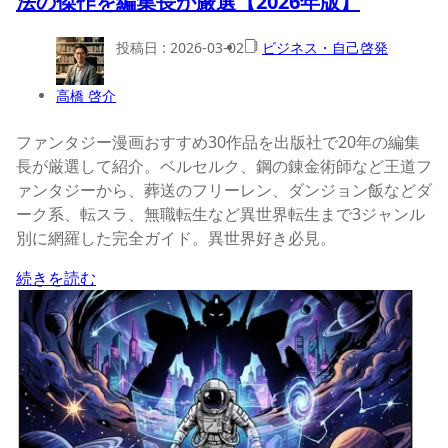
法の傑作を編集長が厳選【2026年版】
投稿日 :
2026-03-02
ビジネス・自己啓発
高橋 啓介
ファンタジー漫画おすすめ30作品を出版社で20年の編集
長が厳選して紹介。ベルセルク、鋼の錬金術師など王道フ
ァンタジーから、葬送のフリーレン、ダンジョン飯などダ
ーク系、転スラ、無職転生など異世界転生まで3ジャンル
別に網羅した完全ガイド。異世界好き必見。
続きを読む