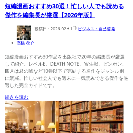
短編漫画おすすめ30選！忙しい人でも読める
傑作を編集長が厳選【2026年版】
投稿日 :
2026-02-11
ビジネス・自己啓発
高橋 啓介
短編漫画おすすめ30作品を出版社で20年の編集長が厳選
して紹介。レベルE、DEATH NOTE、寄生獣、ピンポン、
四月は君の嘘など10巻以下で完結する名作をジャンル別
に網羅。忙しい社会人でも週末に一気読みできる傑作を厳
選した完全ガイドです。
続きを読む