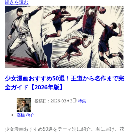
続きを読む
少女漫画おすすめ50選！王道から名作まで完
全ガイド【2026年版】
投稿日 :
2026-03-13
特集
高橋 啓介
少女漫画おすすめ50選をテーマ別に紹介。君に届け、花