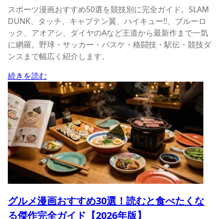
スポーツ漫画おすすめ50選を競技別に完全ガイド。SLAM
DUNK、タッチ、キャプテン翼、ハイキュー!!、ブルーロ
ック、アオアシ、ダイヤのAなど王道から最新作まで一気
に網羅。野球・サッカー・バスケ・格闘技・駅伝・競技ダ
ンスまで幅広く紹介します。
続きを読む
グルメ漫画おすすめ30選！読むと食べたくな
る傑作完全ガイド【2026年版】