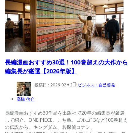
長編漫画おすすめ30選！100巻超えの大作から
編集長が厳選【2026年版】
投稿日 :
2026-02-12
ビジネス・自己啓発
高橋 啓介
長編漫画おすすめ30作品を出版社で20年の編集長が厳選
して紹介。ONE PIECE、こち亀、ゴルゴ13など100巻超え
の伝説から、キングダム、名探偵コナン、