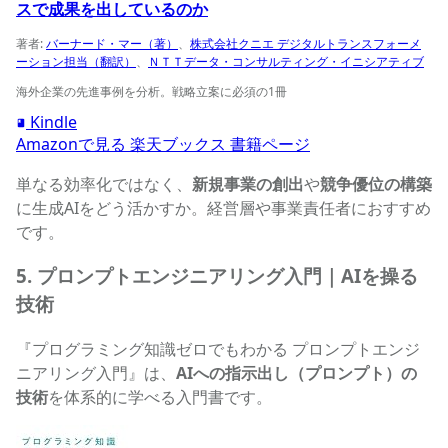
スで成果を出しているのか
著者:
バーナード・マー（著）
、
株式会社クニエ デジタルトランスフォーメ
ーション担当（翻訳）
、
ＮＴＴデータ・コンサルティング・イニシアティブ
海外企業の先進事例を分析。戦略立案に必須の1冊
Kindle
Amazonで見る
楽天ブックス
書籍ページ
単なる効率化ではなく、
新規事業の創出
や
競争優位の構築
に生成AIをどう活かすか。経営層や事業責任者におすすめ
です。
5. プロンプトエンジニアリング入門｜AIを操る
技術
『プログラミング知識ゼロでもわかる プロンプトエンジ
ニアリング入門』は、
AIへの指示出し（プロンプト）の
技術
を体系的に学べる入門書です。
プログラミング知識ゼロでもわかる プロンプトエンジニア