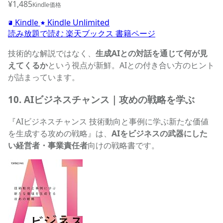
¥1,485
Kindle価格
Kindle
Kindle Unlimited
読み放題で読む
楽天ブックス
書籍ページ
技術的な解説ではなく、
生成AIとの対話を通じて何が見
えてくるか
という視点が新鮮。AIとの付き合い方のヒント
が詰まっています。
10. AIビジネスチャンス｜攻めの戦略を学ぶ
『AIビジネスチャンス 技術動向と事例に学ぶ新たな価値
を生成する攻めの戦略』は、
AIをビジネスの武器にした
い経営者・事業責任者
向けの戦略書です。
AIビジネスチャンスの商品ページへ