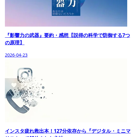
『影響力の武器』要約・感想【説得の科学で防御する7つ
の原理】
2026-04-23
インスタ疲れ救出本！127分依存から『デジタル・ミニマ