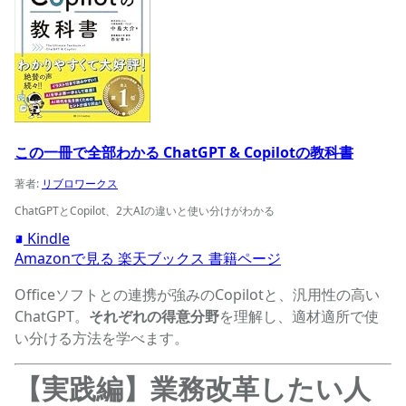
この一冊で全部わかる ChatGPT & Copilotの教科書
著者:
リブロワークス
ChatGPTとCopilot、2大AIの違いと使い分けがわかる
Kindle
Amazonで見る
楽天ブックス
書籍ページ
Officeソフトとの連携が強みのCopilotと、汎用性の高い
ChatGPT。
それぞれの得意分野
を理解し、適材適所で使
い分ける方法を学べます。
【実践編】業務改革したい人