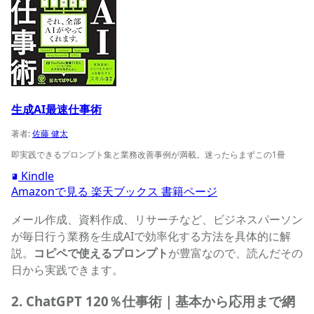
生成AI最速仕事術
著者:
佐藤 健太
即実践できるプロンプト集と業務改善事例が満載。迷ったらまずこの1冊
Kindle
Amazonで見る
楽天ブックス
書籍ページ
メール作成、資料作成、リサーチなど、ビジネスパーソン
が毎日行う業務を生成AIで効率化する方法を具体的に解
説。
コピペで使えるプロンプト
が豊富なので、読んだその
日から実践できます。
2. ChatGPT 120％仕事術｜基本から応用まで網