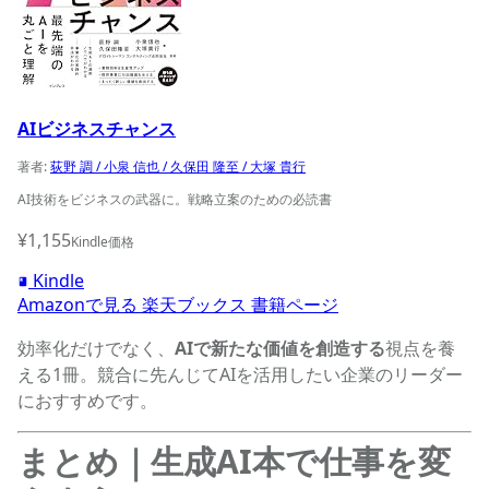
AIビジネスチャンス
著者:
荻野 調 / 小泉 信也 / 久保田 隆至 / 大塚 貴行
AI技術をビジネスの武器に。戦略立案のための必読書
¥1,155
Kindle価格
Kindle
Amazonで見る
楽天ブックス
書籍ページ
効率化だけでなく、
AIで新たな価値を創造する
視点を養
える1冊。競合に先んじてAIを活用したい企業のリーダー
におすすめです。
まとめ｜生成AI本で仕事を変