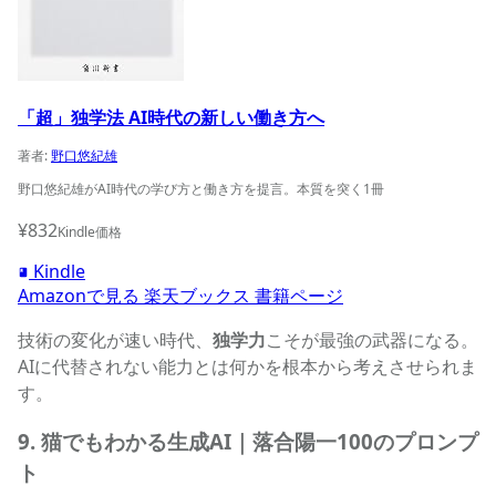
「超」独学法 AI時代の新しい働き方へ
著者:
野口悠紀雄
野口悠紀雄がAI時代の学び方と働き方を提言。本質を突く1冊
¥832
Kindle価格
Kindle
Amazonで見る
楽天ブックス
書籍ページ
技術の変化が速い時代、
独学力
こそが最強の武器になる。
AIに代替されない能力とは何かを根本から考えさせられま
す。
9. 猫でもわかる生成AI｜落合陽一100のプロンプ
ト