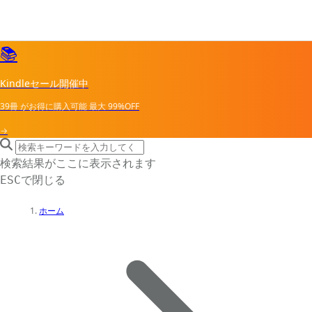
📚
Kindleセール開催中
39冊
がお得に購入可能
最大
99%OFF
→
search icon
サイト内検索
検索結果がここに表示されます
で閉じる
ESC
ホーム