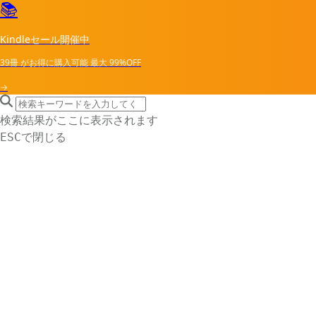
📚
Kindleセール開催中
39冊
がお得に購入可能
最大
99%OFF
→
search icon
サイト内検索
検索結果がここに表示されます
で閉じる
ESC