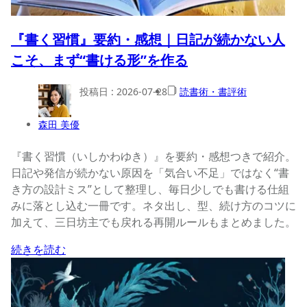
『書く習慣』要約・感想｜日記が続かない人
こそ、まず“書ける形”を作る
投稿日 :
2026-07-28
読書術・書評術
森田 美優
『書く習慣（いしかわゆき）』を要約・感想つきで紹介。
日記や発信が続かない原因を「気合い不足」ではなく“書
き方の設計ミス”として整理し、毎日少しでも書ける仕組
みに落とし込む一冊です。ネタ出し、型、続け方のコツに
加えて、三日坊主でも戻れる再開ルールもまとめました。
続きを読む