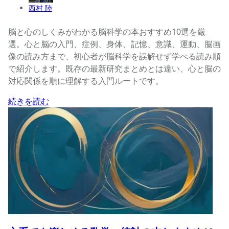
西村 陸
脳と心のしくみがわかる脳科学の本おすすめ10選を厳
選。心と脳の入門、症例、身体、記憶、意識、運動、脳画
像の読み方まで、初心者が脳科学を誤解せず学べる読み順
で紹介します。既存の最新研究まとめとは違い、心と脳の
対応関係を順に理解する入門ルートです。
続きを読む