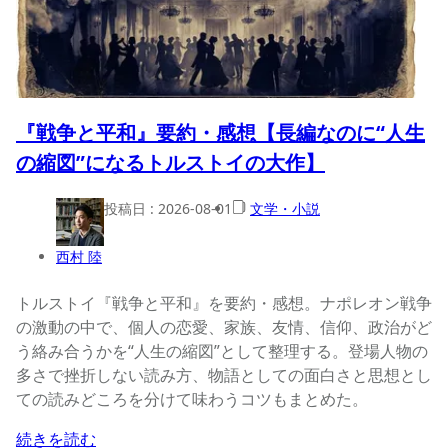
『戦争と平和』要約・感想【長編なのに“人生
の縮図”になるトルストイの大作】
投稿日 :
2026-08-01
文学・小説
西村 陸
トルストイ『戦争と平和』を要約・感想。ナポレオン戦争
の激動の中で、個人の恋愛、家族、友情、信仰、政治がど
う絡み合うかを“人生の縮図”として整理する。登場人物の
多さで挫折しない読み方、物語としての面白さと思想とし
ての読みどころを分けて味わうコツもまとめた。
続きを読む