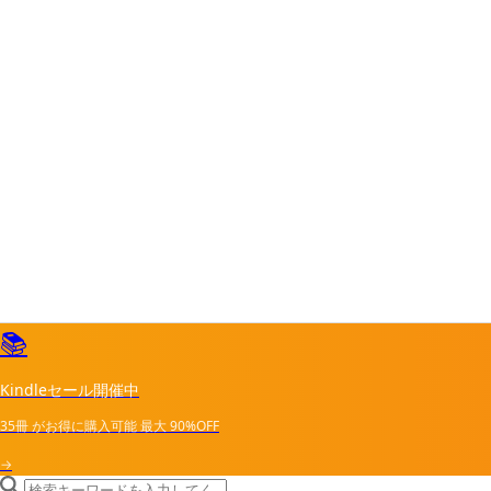
📚
Kindleセール開催中
35冊
がお得に購入可能
最大
90%OFF
→
search icon