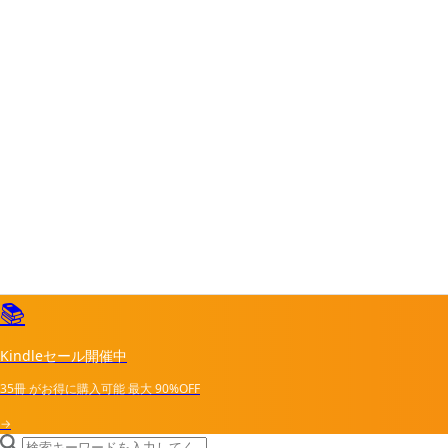
📚
Kindleセール開催中
35冊
がお得に購入可能
最大
90%OFF
→
search icon