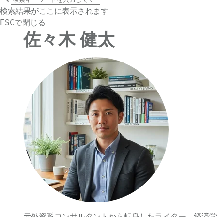
サイト内検索
検索結果がここに表示されます
で閉じる
ESC
佐々木 健太
元外資系コンサルタントから転身したライター。経済学