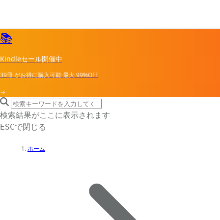
📚
Kindleセール開催中
39冊
がお得に購入可能
最大
99%OFF
→
search icon
サイト内検索
検索結果がここに表示されます
で閉じる
ESC
ホーム