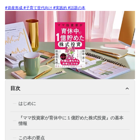
#資産形成
#子育て世代向け
#実践的
#話題の本
目次
はじめに
『ママ投資家が育休中に１億貯めた株式投資』の基本
情報
この本の要点