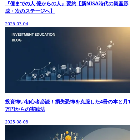
『億までの人 億からの人』要約【新NISA時代の資産形
成・次のステージへ】
2026-03-04
投資怖い初心者必読！損失恐怖を克服した4冊の本と月1
万円からの実践法
2025-08-08