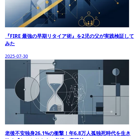
『FIRE 最強の早期リタイア術』を2児の父が実践検証して
みた
2025-07-30
老後不安独身26.1%の衝撃！年6.8万人孤独死時代を生き