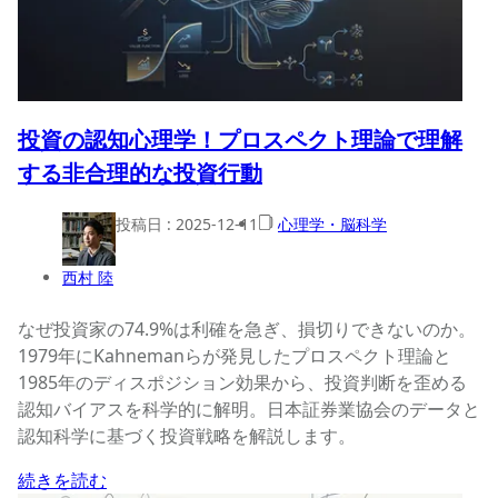
投資の認知心理学！プロスペクト理論で理解
する非合理的な投資行動
投稿日 :
2025-12-11
心理学・脳科学
西村 陸
なぜ投資家の74.9%は利確を急ぎ、損切りできないのか。
1979年にKahnemanらが発見したプロスペクト理論と
1985年のディスポジション効果から、投資判断を歪める
認知バイアスを科学的に解明。日本証券業協会のデータと
認知科学に基づく投資戦略を解説します。
続きを読む