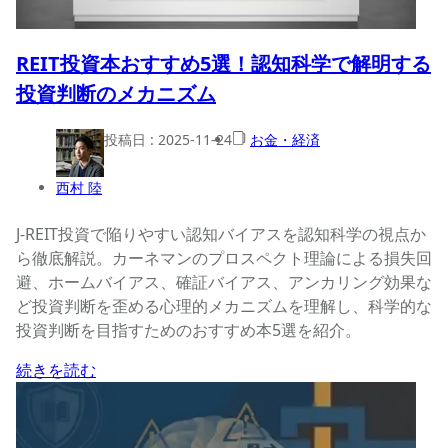
REIT投資本おすすめ5選！認知科学で解明する
投資判断のメカニズム
投稿日 :
2025-11-24
お金・経済
西村 陸
J-REIT投資で陥りやすい認知バイアスを認知科学の視点か
ら徹底解説。カーネマンのプロスペクト理論による損失回
避、ホームバイアス、確証バイアス、アンカリング効果な
ど投資判断を歪める心理的メカニズムを理解し、科学的な
投資判断を目指すためのおすすめ本5選を紹介。
続きを読む