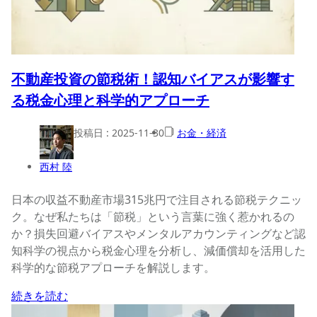
不動産投資の節税術！認知バイアスが影響す
る税金心理と科学的アプローチ
投稿日 :
2025-11-30
お金・経済
西村 陸
日本の収益不動産市場315兆円で注目される節税テクニッ
ク。なぜ私たちは「節税」という言葉に強く惹かれるの
か？損失回避バイアスやメンタルアカウンティングなど認
知科学の視点から税金心理を分析し、減価償却を活用した
科学的な節税アプローチを解説します。
続きを読む