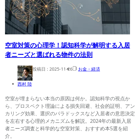
空室対策の心理学！認知科学が解明する入居
者ニーズと選ばれる物件の法則
投稿日 :
2025-11-26
お金・経済
西村 陸
空室が埋まらない本当の原因は何か。認知科学の視点か
ら、プロスペクト理論による損失回避、社会的証明、アン
カリング効果、選択のパラドックスなど入居者の意思決定
を左右する心理的メカニズムを解説。2024年の最新入居
者ニーズ調査と科学的な空室対策、おすすめ本5選を紹
介。