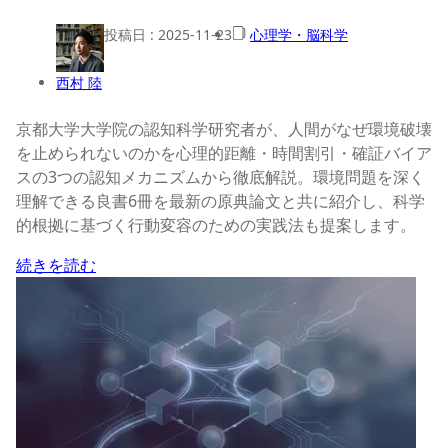
投稿日 :
2025-11-23
心理学・脳科学
西村 陸
京都大学大学院の認知科学研究者が、人間がなぜ環境破壊
を止められないのかを心理的距離・時間割引・確証バイア
スの3つの認知メカニズムから徹底解説。環境問題を深く
理解できる良書6冊を最新の原典論文と共に紹介し、科学
的根拠に基づく行動変容のための実践法も提案します。
続きを読む