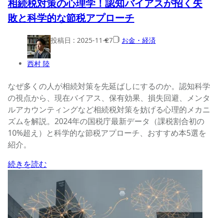
相続税対策の心理学！認知バイアスが招く失
敗と科学的な節税アプローチ
投稿日 :
2025-11-27
お金・経済
西村 陸
なぜ多くの人が相続対策を先延ばしにするのか。認知科学
の視点から、現在バイアス、保有効果、損失回避、メンタ
ルアカウンティングなど相続税対策を妨げる心理的メカニ
ズムを解説。2024年の国税庁最新データ（課税割合初の
10%超え）と科学的な節税アプローチ、おすすめ本5選を
紹介。
続きを読む