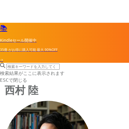
📚
Kindleセール開催中
35冊
がお得に購入可能
最大
90%OFF
→
search icon
サイト内検索
検索結果がここに表示されます
で閉じる
ESC
西村 陸