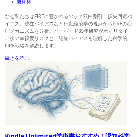
西村 陸
なぜ私たちはFIREに惹かれるのか？双曲割引、損失回避バ
イアス、現在バイアスなど行動経済学の視点からFIREの心
理メカニズムを分析。ハーバード85年研究が示すリタイ
ア後の幸福度リスクと、認知バイアスを理解した科学的
FIRE戦略を解説します。
続きを読む
Kindle Unlimited学術書おすすめ！認知科学