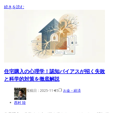
続きを読む
住宅購入の心理学！認知バイアスが招く失敗
と科学的対策を徹底解説
投稿日 :
2025-11-25
お金・経済
西村 陸