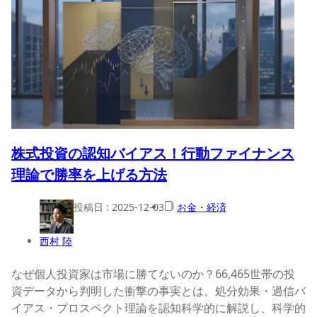
株式投資の認知バイアス！行動ファイナンス
理論で勝率を上げる方法
投稿日 :
2025-12-03
お金・経済
西村 陸
なぜ個人投資家は市場に勝てないのか？66,465世帯の投
資データから判明した衝撃の事実とは。処分効果・過信バ
イアス・プロスペクト理論を認知科学的に解説し、科学的