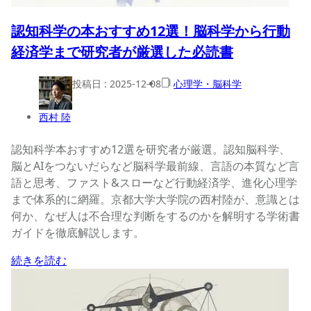
認知科学の本おすすめ12選！脳科学から行動
経済学まで研究者が厳選した必読書
投稿日 :
2025-12-08
心理学・脳科学
西村 陸
認知科学本おすすめ12選を研究者が厳選。認知脳科学、
脳とAIをつないだらなど脳科学最前線、言語の本質など言
語と思考、ファスト&スローなど行動経済学、進化心理学
まで体系的に網羅。京都大学大学院の西村陸が、意識とは
何か、なぜ人は不合理な判断をするのかを解明する学術書
ガイドを徹底解説します。
続きを読む