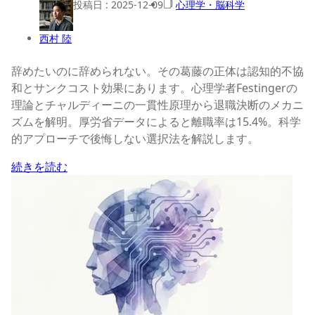
投稿日 :
2025-12-09
心理学・脳科学
西村 陸
辞めたいのに辞められない。その葛藤の正体は認知的不協
和とサンクコスト効果にあります。心理学者Festingerの
理論とチャルディーニの一貫性原理から退職決断のメカニ
ズムを解明。厚労省データによると離職率は15.4%。科学
的アプローチで後悔しない選択法を解説します。
続きを読む