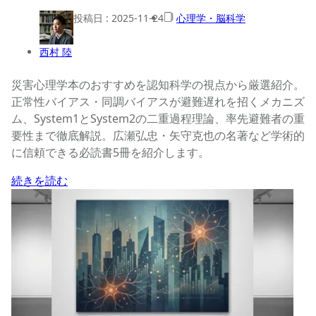
投稿日 :
2025-11-24
心理学・脳科学
西村 陸
災害心理学本のおすすめを認知科学の視点から厳選紹介。
正常性バイアス・同調バイアスが避難遅れを招くメカニズ
ム、System1とSystem2の二重過程理論、率先避難者の重
要性まで徹底解説。広瀬弘忠・矢守克也の名著など学術的
に信頼できる必読書5冊を紹介します。
続きを読む