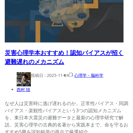
災害心理学本おすすめ！認知バイアスが招く
避難遅れのメカニズム
投稿日 :
2025-11-24
心理学・脳科学
西村 陸
なぜ人は災害時に逃げ遅れるのか。正常性バイアス・同調
バイアス・楽観性バイアスという3つの認知メカニズム
を、東日本大震災の避難データと最新の心理学研究で解
説。災害心理学の古典的名著から実践本まで、命を守るお
すすめ5冊を認知科学の視点で厳選紹介。