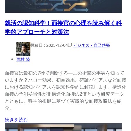
就活の認知科学！面接官の心理を読み解く科
学的アプローチと対策法
投稿日 :
2025-12-04
ビジネス・自己啓発
西村 陸
面接官は最初の7秒で判断する—この衝撃の事実を知って
いますか？ハロー効果、初頭効果、確証バイアスなど面接
における認知バイアスを認知科学的に解説します。構造化
面接の予測妥当性が非構造化面接の2倍という研究データ
とともに、科学的根拠に基づく実践的な面接攻略法を紹
介。
続きを読む