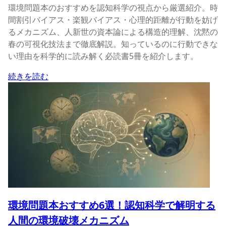
環境問題本のおすすめを認知科学の視点から厳選紹介。時
間割引バイアス・楽観バイアス・心理的距離が行動を妨げ
るメカニズム、人新世の資本論による構造的理解、沈黙の
春の可視化技法まで徹底解説。知っているのに行動できな
い理由を科学的に読み解く必読書5冊を紹介します。
続きを読む
環境問題本おすすめ6選！認知科学で解明する
人間の環境破壊メカニズム