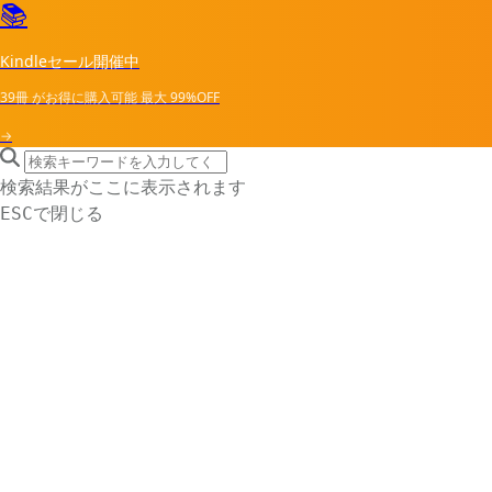
📚
Kindleセール開催中
39冊
がお得に購入可能
最大
99%OFF
→
search icon
サイト内検索
検索結果がここに表示されます
で閉じる
ESC