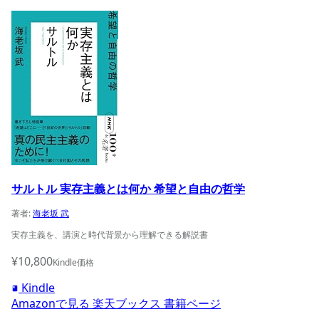
サルトル 実存主義とは何か 希望と自由の哲学の商品ページ
サルトル 実存主義とは何か 希望と自由の哲学
著者:
海老坂 武
実存主義を、講演と時代背景から理解できる解説書
¥10,800
Kindle価格
Kindle
Amazonで見る
楽天ブックス
書籍ページ