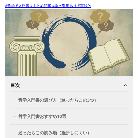
#哲学
#入門書
#まとめ記事
#論文引用あり
#実践的
目次
哲学入門書の選び方（迷ったらこの3つ）
哲学入門書おすすめ10選
迷ったらこの読み順（挫折しにくい）