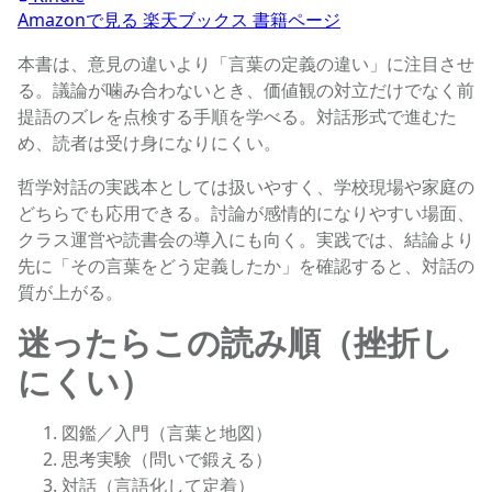
Amazonで見る
楽天ブックス
書籍ページ
本書は、意見の違いより「言葉の定義の違い」に注目させ
る。議論が噛み合わないとき、価値観の対立だけでなく前
提語のズレを点検する手順を学べる。対話形式で進むた
め、読者は受け身になりにくい。
哲学対話の実践本としては扱いやすく、学校現場や家庭の
どちらでも応用できる。討論が感情的になりやすい場面、
クラス運営や読書会の導入にも向く。実践では、結論より
先に「その言葉をどう定義したか」を確認すると、対話の
質が上がる。
迷ったらこの読み順（挫折し
にくい）
図鑑／入門（言葉と地図）
思考実験（問いで鍛える）
対話（言語化して定着）