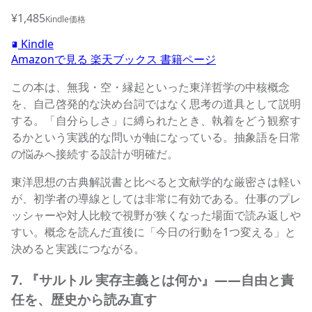
¥1,485
Kindle価格
Kindle
Amazonで見る
楽天ブックス
書籍ページ
この本は、無我・空・縁起といった東洋哲学の中核概念
を、自己啓発的な決め台詞ではなく思考の道具として説明
する。「自分らしさ」に縛られたとき、執着をどう観察す
るかという実践的な問いが軸になっている。抽象語を日常
の悩みへ接続する設計が明確だ。
東洋思想の古典解説書と比べると文献学的な厳密さは軽い
が、初学者の導線としては非常に有効である。仕事のプレ
ッシャーや対人比較で視野が狭くなった場面で読み返しや
すい。概念を読んだ直後に「今日の行動を1つ変える」と
決めると実践につながる。
7. 『サルトル 実存主義とは何か』——自由と責
任を、歴史から読み直す