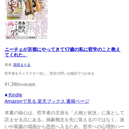
ニーチェが京都にやってきて17歳の私に哲学のこと教え
てくれた。
著者:
原田まりる
哲学者をキャラクター化し、実存の問いを物語でつかめる
¥1,386
Kindle価格
Kindle
Amazonで見る
楽天ブックス
書籍ページ
本書の核心は、哲学者の主張を「人物と状況」に落として
読ませる点にある。抽象概念を先に覚えるのではなく、迷
いや葛藤の場面から思想へ入るため、哲学への心理的ハー