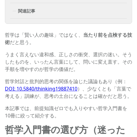
関連記事
哲学は「賢い人の趣味」ではなく、
当たり前を点検する技
術
だと思う。
うまく言えない違和感、正しさの衝突、選択の迷い。そう
したものを、いったん言葉にして、問いに変え直す。その
手順を増やすのが哲学の価値だ。
哲学対話と批判的思考の関係を論じた議論もあり（例：
DOI: 10.5840/thinking19887410
）、少なくとも「言葉で
考える」訓練が、思考の土台になることは確かだと思う。
本記事では、前提知識ゼロでも入りやすい哲学入門書を
10冊に絞って紹介する。
哲学入門書の選び方（迷った