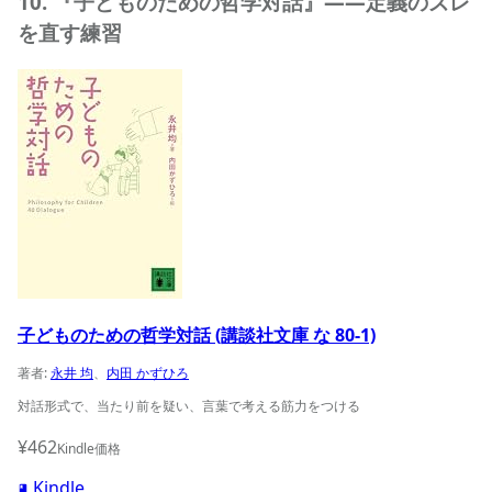
10. 『子どものための哲学対話』——定義のズレ
を直す練習
子どものための哲学対話 (講談社文庫 な 80-1)の商品ページ
子どものための哲学対話 (講談社文庫 な 80-1)
著者:
永井 均
、
内田 かずひろ
対話形式で、当たり前を疑い、言葉で考える筋力をつける
¥462
Kindle価格
Kindle