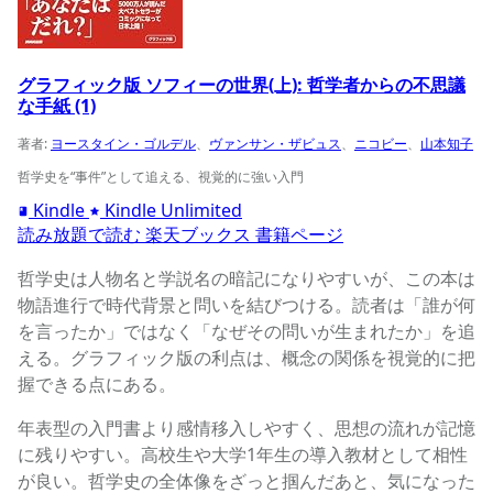
グラフィック版 ソフィーの世界(上): 哲学者からの不思議
な手紙 (1)
著者:
ヨースタイン・ゴルデル
、
ヴァンサン・ザビュス
、
ニコビー
、
山本知子
哲学史を“事件”として追える、視覚的に強い入門
Kindle
Kindle Unlimited
読み放題で読む
楽天ブックス
書籍ページ
哲学史は人物名と学説名の暗記になりやすいが、この本は
物語進行で時代背景と問いを結びつける。読者は「誰が何
を言ったか」ではなく「なぜその問いが生まれたか」を追
える。グラフィック版の利点は、概念の関係を視覚的に把
握できる点にある。
年表型の入門書より感情移入しやすく、思想の流れが記憶
に残りやすい。高校生や大学1年生の導入教材として相性
が良い。哲学史の全体像をざっと掴んだあと、気になった