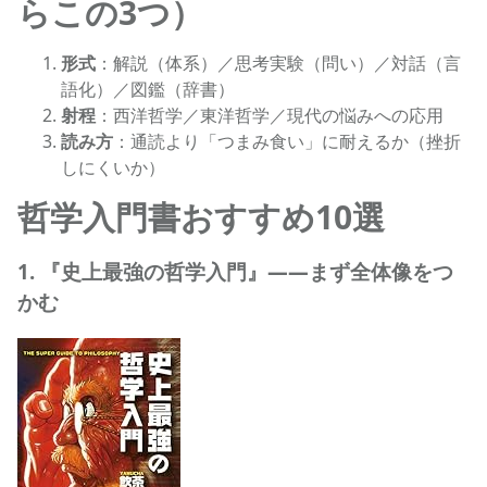
らこの3つ）
形式
：解説（体系）／思考実験（問い）／対話（言
語化）／図鑑（辞書）
射程
：西洋哲学／東洋哲学／現代の悩みへの応用
読み方
：通読より「つまみ食い」に耐えるか（挫折
しにくいか）
哲学入門書おすすめ10選
1. 『史上最強の哲学入門』——まず全体像をつ
かむ
史上最強の哲学入門 (河出文庫)の商品ページへ