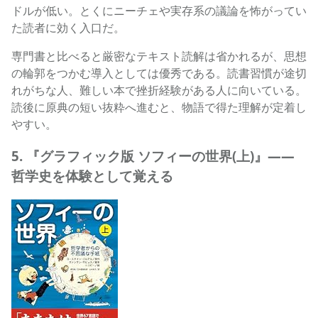
ドルが低い。とくにニーチェや実存系の議論を怖がってい
た読者に効く入口だ。
専門書と比べると厳密なテキスト読解は省かれるが、思想
の輪郭をつかむ導入としては優秀である。読書習慣が途切
れがちな人、難しい本で挫折経験がある人に向いている。
読後に原典の短い抜粋へ進むと、物語で得た理解が定着し
やすい。
5. 『グラフィック版 ソフィーの世界(上)』——
哲学史を体験として覚える
グラフィック版 ソフィーの世界(上): 哲学者からの不思議な手