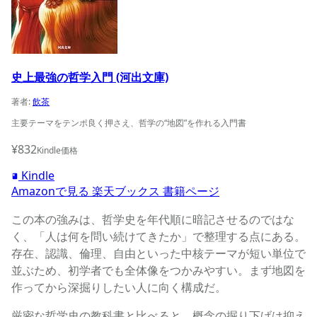
史上最強の哲学入門 (河出文庫)
著者:
飲茶
主要テーマをテンポ良く押さえ、哲学の“地図”を作れる入門書
¥832
Kindle価格
Kindle
Amazonで見る
楽天ブックス
書籍ページ
この本の強みは、哲学史を年代順に暗記させるのではな
く、「人は何を問い続けてきたか」で整理する点にある。
存在、認識、倫理、自由といった中核テーマが短い単位で
並ぶため、初学者でも全体像をつかみやすい。まず地図を
作ってから深掘りしたい人に向く構成だ。
厳密な哲学史の教科書と比べると、概念の掘り下げは抑え