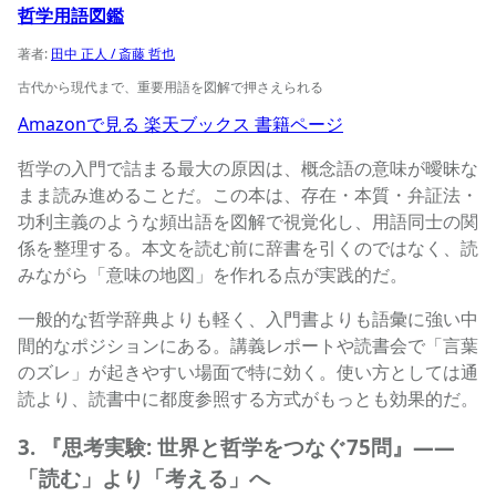
哲学用語図鑑
著者:
田中 正人 / 斎藤 哲也
古代から現代まで、重要用語を図解で押さえられる
Amazonで見る
楽天ブックス
書籍ページ
哲学の入門で詰まる最大の原因は、概念語の意味が曖昧な
まま読み進めることだ。この本は、存在・本質・弁証法・
功利主義のような頻出語を図解で視覚化し、用語同士の関
係を整理する。本文を読む前に辞書を引くのではなく、読
みながら「意味の地図」を作れる点が実践的だ。
一般的な哲学辞典よりも軽く、入門書よりも語彙に強い中
間的なポジションにある。講義レポートや読書会で「言葉
のズレ」が起きやすい場面で特に効く。使い方としては通
読より、読書中に都度参照する方式がもっとも効果的だ。
3. 『思考実験: 世界と哲学をつなぐ75問』——
「読む」より「考える」へ