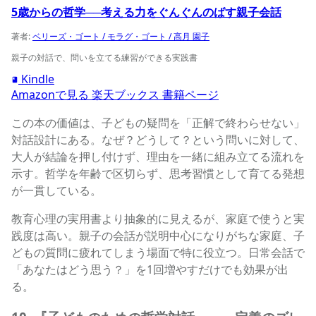
5歳からの哲学──考える力をぐんぐんのばす親子会話
著者:
ベリーズ・ゴート / モラグ・ゴート / 高月 園子
親子の対話で、問いを立てる練習ができる実践書
Kindle
Amazonで見る
楽天ブックス
書籍ページ
この本の価値は、子どもの疑問を「正解で終わらせない」
対話設計にある。なぜ？どうして？という問いに対して、
大人が結論を押し付けず、理由を一緒に組み立てる流れを
示す。哲学を年齢で区切らず、思考習慣として育てる発想
が一貫している。
教育心理の実用書より抽象的に見えるが、家庭で使うと実
践度は高い。親子の会話が説明中心になりがちな家庭、子
どもの質問に疲れてしまう場面で特に役立つ。日常会話で
「あなたはどう思う？」を1回増やすだけでも効果が出
る。