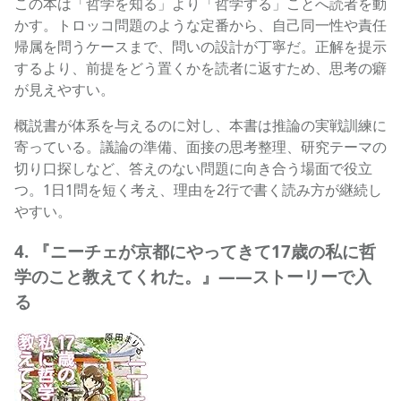
この本は「哲学を知る」より「哲学する」ことへ読者を動
かす。トロッコ問題のような定番から、自己同一性や責任
帰属を問うケースまで、問いの設計が丁寧だ。正解を提示
するより、前提をどう置くかを読者に返すため、思考の癖
が見えやすい。
概説書が体系を与えるのに対し、本書は推論の実戦訓練に
寄っている。議論の準備、面接の思考整理、研究テーマの
切り口探しなど、答えのない問題に向き合う場面で役立
つ。1日1問を短く考え、理由を2行で書く読み方が継続し
やすい。
4. 『ニーチェが京都にやってきて17歳の私に哲
学のこと教えてくれた。』——ストーリーで入
る
ニーチェが京都にやってきて17歳の私に哲学のこと教えて