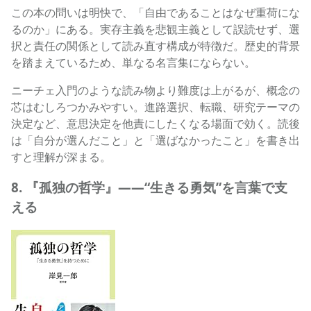
この本の問いは明快で、「自由であることはなぜ重荷にな
るのか」にある。実存主義を悲観主義として誤読せず、選
択と責任の関係として読み直す構成が特徴だ。歴史的背景
を踏まえているため、単なる名言集にならない。
ニーチェ入門のような読み物より難度は上がるが、概念の
芯はむしろつかみやすい。進路選択、転職、研究テーマの
決定など、意思決定を他責にしたくなる場面で効く。読後
は「自分が選んだこと」と「選ばなかったこと」を書き出
すと理解が深まる。
8. 『孤独の哲学』——“生きる勇気”を言葉で支
える
孤独の哲学-「生きる勇気」を持つために (中公新書ラクレ 7