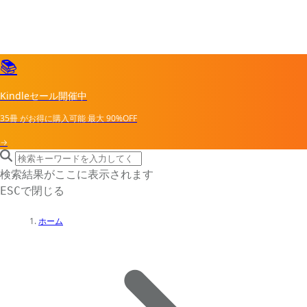
📚
Kindleセール開催中
35冊
がお得に購入可能
最大
90%OFF
→
search icon
サイト内検索
検索結果がここに表示されます
で閉じる
ESC
ホーム