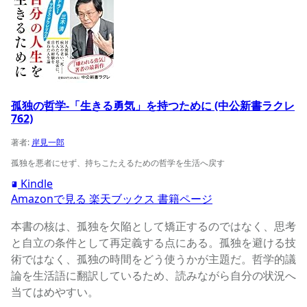
孤独の哲学-「生きる勇気」を持つために (中公新書ラクレ
762)
著者:
岸見一郎
孤独を悪者にせず、持ちこたえるための哲学を生活へ戻す
Kindle
Amazonで見る
楽天ブックス
書籍ページ
本書の核は、孤独を欠陥として矯正するのではなく、思考
と自立の条件として再定義する点にある。孤独を避ける技
術ではなく、孤独の時間をどう使うかが主題だ。哲学的議
論を生活語に翻訳しているため、読みながら自分の状況へ
当てはめやすい。