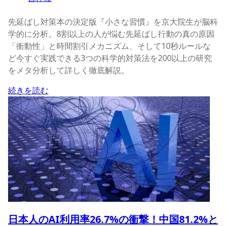
先延ばし対策本の決定版『小さな習慣』を京大院生が脳科
学的に分析。8割以上の人が悩む先延ばし行動の真の原因
「衝動性」と時間割引メカニズム、そして10秒ルールな
ど今すぐ実践できる3つの科学的対策法を200以上の研究
をメタ分析して詳しく徹底解説。
続きを読む
日本人のAI利用率26.7%の衝撃！中国81.2%と