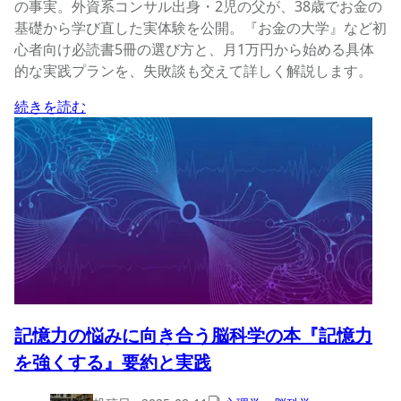
の事実。外資系コンサル出身・2児の父が、38歳でお金の
基礎から学び直した実体験を公開。『お金の大学』など初
心者向け必読書5冊の選び方と、月1万円から始める具体
的な実践プランを、失敗談も交えて詳しく解説します。
続きを読む
記憶力の悩みに向き合う脳科学の本『記憶力
を強くする』要約と実践