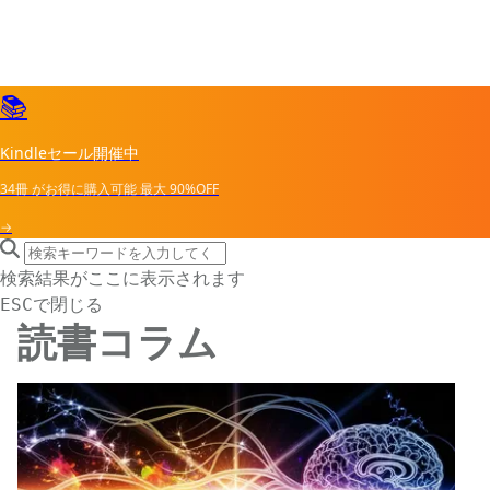
📚
Kindleセール開催中
34冊
がお得に購入可能
最大
90%OFF
→
search icon
サイト内検索
検索結果がここに表示されます
で閉じる
ESC
読書コラム