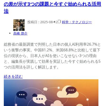
の差が示す3つの課題と今すぐ始められる活用
法
投稿日 :
2025-08-12
科学・テクノロジー
高橋 啓介
総務省の最新調査で判明した日本の個人AI利用率26.7%と
いう衝撃の事実。中国81.2%、米国68.8%と比較して最下
位の現状から、日本人がAIを使いこなせない3つの理由
と、編集長が実践して効果を実証した今すぐ始められる5
つの活用法を詳しく解説します。
続きを読む