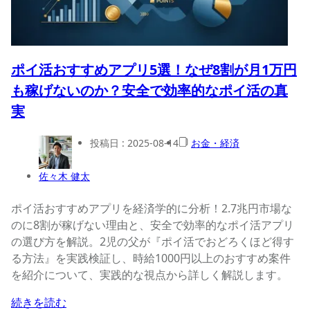
ポイ活おすすめアプリ5選！なぜ8割が月1万円
も稼げないのか？安全で効率的なポイ活の真
実
投稿日 :
2025-08-14
お金・経済
佐々木 健太
ポイ活おすすめアプリを経済学的に分析！2.7兆円市場な
のに8割が稼げない理由と、安全で効率的なポイ活アプリ
の選び方を解説。2児の父が『ポイ活でおどろくほど得す
る方法』を実践検証し、時給1000円以上のおすすめ案件
を紹介について、実践的な視点から詳しく解説します。
続きを読む