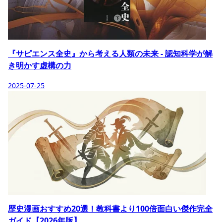
『サピエンス全史』から考える人類の未来 - 認知科学が解
き明かす虚構の力
2025-07-25
歴史漫画おすすめ20選！教科書より100倍面白い傑作完全
ガイド【2026年版】