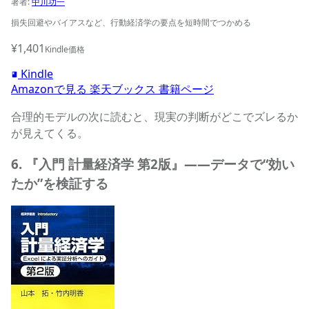
著者:
中川功一
損失回避やバイアスなど、行動経済学の要点を短時間でつかめる
¥1,401
Kindle価格
Kindle
Amazonで見る
楽天ブックス
書籍ページ
合理的モデルの次に読むと、現実の判断がどこでズレるか
が見えてくる。
6. 『入門 計量経済学 第2版』——データで“効い
たか”を検証する
入門 計量経済学 第2版: Excelによる実証分析へのガイド (経済