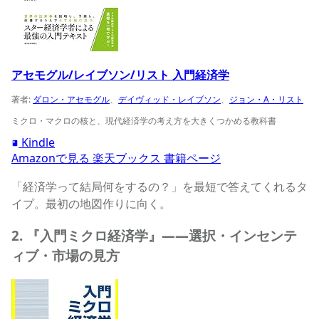
アセモグル/レイブソン/リスト 入門経済学
著者:
ダロン・アセモグル
、
デイヴィッド・レイブソン
、
ジョン・A・リスト
ミクロ・マクロの核と、現代経済学の考え方を大きくつかめる教科書
Kindle
Amazonで見る
楽天ブックス
書籍ページ
「経済学って結局何をするの？」を最短で答えてくれるタ
イプ。最初の地図作りに向く。
2. 『入門ミクロ経済学』——選択・インセンテ
ィブ・市場の見方
入門ミクロ経済学の商品ページへ