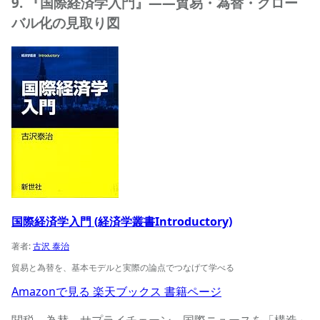
9. 『国際経済学入門』——貿易・為替・グロー
バル化の見取り図
国際経済学入門 (経済学叢書Introductory)の商品ページへ
国際経済学入門 (経済学叢書Introductory)
著者:
古沢 泰治
貿易と為替を、基本モデルと実際の論点でつなげて学べる
Amazonで見る
楽天ブックス
書籍ページ
関税、為替、サプライチェーン。国際ニュースを「構造」