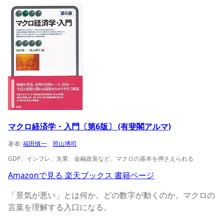
マクロ経済学・入門〔第6版〕 (有斐閣アルマ)の商品ページ
マクロ経済学・入門〔第6版〕 (有斐閣アルマ)
著者:
福田慎一
、
照山博司
GDP、インフレ、失業、金融政策など、マクロの基本を押さえられる
Amazonで見る
楽天ブックス
書籍ページ
「景気が悪い」とは何か。どの数字が動くのか。マクロの
言葉を理解する入口になる。