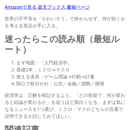
Amazonで見る
楽天ブックス
書籍ページ
世界の不平等を「かわいそう」で終わらせず、何が効くか
を考える視点が手に入る。
迷ったらこの読み順（最短ル
ート）
まず地図：『入門経済学』
基礎2本：ミクロ→マクロ
使える道具：ゲーム理論→行動→計量
関心で枝分かれ：公共／金融／国際／開発
経済学は、正解を暗記するより、「どの前提で、何が変わ
ると結論が変わるか」を追うほど面白くなる。まずは気に
なるニュースを1つ選び、ミクロ・マクロどちらの言葉で
説明できるか試してみてほしい。
関連記事