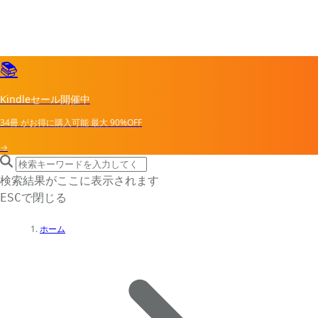
📚
Kindleセール開催中
34冊
がお得に購入可能
最大
90%OFF
→
search icon
サイト内検索
検索結果がここに表示されます
で閉じる
ESC
ホーム