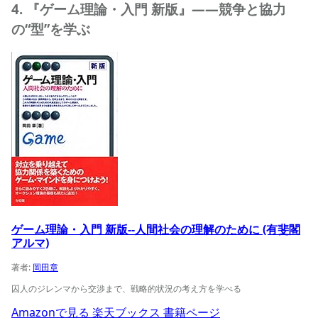
4. 『ゲーム理論・入門 新版』——競争と協力
の“型”を学ぶ
ゲーム理論・入門 新版--人間社会の理解のために (有斐閣ア
ゲーム理論・入門 新版--人間社会の理解のために (有斐閣
アルマ)
著者:
岡田章
囚人のジレンマから交渉まで、戦略的状況の考え方を学べる
Amazonで見る
楽天ブックス
書籍ページ