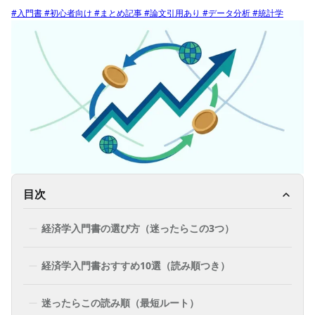
#入門書
#初心者向け
#まとめ記事
#論文引用あり
#データ分析
#統計学
目次
経済学入門書の選び方（迷ったらこの3つ）
経済学入門書おすすめ10選（読み順つき）
迷ったらこの読み順（最短ルート）