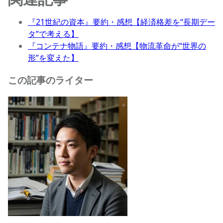
『21世紀の資本』要約・感想【経済格差を“長期デー
タ”で考える】
『コンテナ物語』要約・感想【物流革命が“世界の
形”を変えた】
この記事のライター