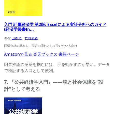
入門 計量経済学 第2版: Excelによる実証分析へのガイド
(経済学叢書In...
著者:
山本 拓
、
竹内 明香
回帰分析の基本を、実証の流れとして学びたい人向け
Amazonで見る
楽天ブックス
書籍ページ
因果推論の感覚を掴むには、手を動かすのが早い。データ
で検証する入口として便利。
7. 『公共経済学入門』——税と社会保障を“設
計”として考える
公共経済学入門 (経済学叢書Introductory)の商品ページへ