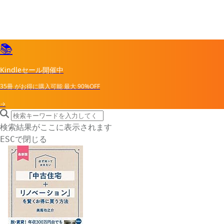
📚
Kindleセール開催中
35冊
がお得に購入可能
最大
90%OFF
→
search icon
サイト内検索
検索結果がここに表示されます
で閉じる
ESC