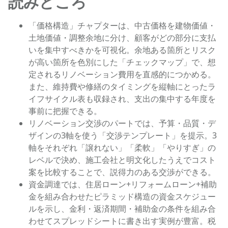
読みどころ
「価格構造」チャプターは、中古価格を建物価値・
土地価値・調整余地に分け、顧客がどの部分に支払
いを集中すべきかを可視化。余地ある箇所とリスク
が高い箇所を色別にした「チェックマップ」で、想
定されるリノベーション費用を直感的につかめる。
また、維持費や修繕のタイミングを縦軸にとったラ
イフサイクル表も収録され、支出の集中する年度を
事前に把握できる。
リノベーション交渉のパートでは、予算・品質・デ
ザインの3軸を使う「交渉テンプレート」を提示。3
軸をそれぞれ「譲れない」「柔軟」「やりすぎ」の
レベルで決め、施工会社と明文化したうえでコスト
案を比較することで、説得力のある交渉ができる。
資金調達では、住居ローン+リフォームローン+補助
金を組み合わせたピラミッド構造の資金スケジュー
ルを示し、金利・返済期間・補助金の条件を組み合
わせてスプレッドシートに書き出す実例が豊富。税