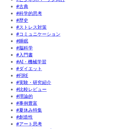
#古典
#科学的思考
#歴史
#ストレス対策
#コミュニケーション
#睡眠
#脳科学
#入門書
#AI・機械学習
#ダイエット
#FIRE
#実験・研究紹介
#比較レビュー
#理論的
#事例豊富
#夏休み特集
#創造性
#アート思考