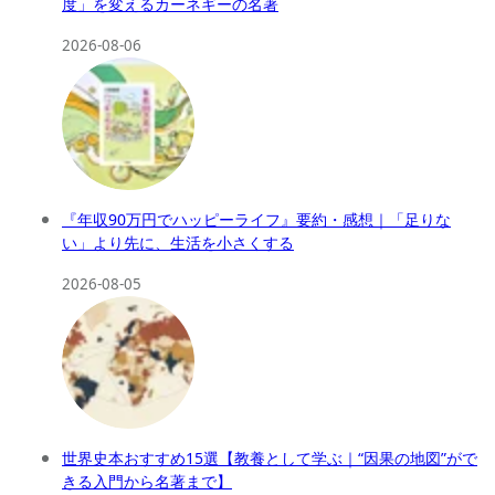
度」を変えるカーネギーの名著
2026-08-06
『年収90万円でハッピーライフ』要約・感想｜「足りな
い」より先に、生活を小さくする
2026-08-05
世界史本おすすめ15選【教養として学ぶ｜“因果の地図”がで
きる入門から名著まで】