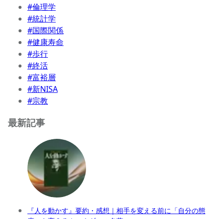
#倫理学
#統計学
#国際関係
#健康寿命
#歩行
#終活
#富裕層
#新NISA
#宗教
最新記事
『人を動かす』要約・感想｜相手を変える前に「自分の態