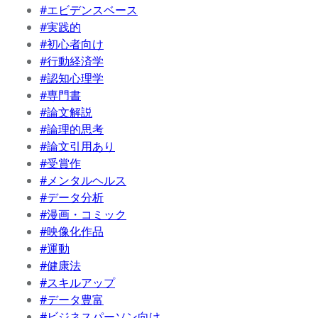
#エビデンスベース
#実践的
#初心者向け
#行動経済学
#認知心理学
#専門書
#論文解説
#論理的思考
#論文引用あり
#受賞作
#メンタルヘルス
#データ分析
#漫画・コミック
#映像化作品
#運動
#健康法
#スキルアップ
#データ豊富
#ビジネスパーソン向け