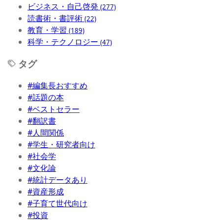
ビジネス・自己啓発
(277)
読書術・書評術
(22)
教育・学習
(189)
科学・テクノロジー
(47)
タグ
#編集長おすすめ
#話題の本
#ベストセラー
#翻訳書
#人間関係
#学生・研究者向け
#社会学
#文化論
#統計データあり
#資産形成
#子育て世代向け
#投資