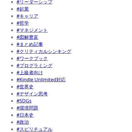
#リーダーシップ
#起業
#キャリア
#哲学
#マネジメント
#図解豊富
#まとめ記事
#クリティカルシンキング
#ワークブック
#プログラミング
#上級者向け
#Kindle Unlimited対応
#世界史
#デザイン思考
#SDGs
#環境問題
#日本史
#政治
#スピリチュアル