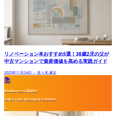
リノベーション本おすすめ5選！38歳2児の父が
中古マンションで資産価値を高める実践ガイド
2025年11月24日
・ 佐々木 健太
📚
Kindleセール開催中
35冊
がお得に購入可能
最大
90%OFF
→