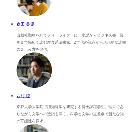
森田 美優
出版社勤務を経てフリーライターに。小説からビジネス書、漫
画まで幅広く読む雑食系読書家。Z世代の視点から現代的な読書
の楽しみ方を発信。
西村 陸
京都大学大学院で認知科学を研究する博士課程学生。理系であ
りながら文学への造詣も深く、科学と文学の交差点で新たな知
の可能性を探求。