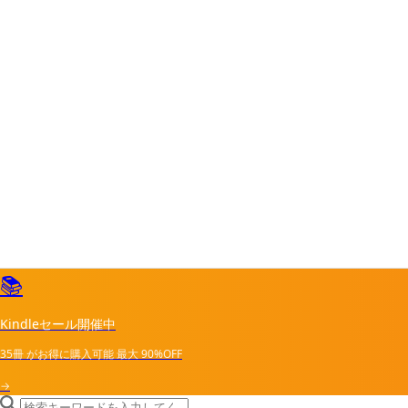
📚
Kindleセール開催中
35冊
がお得に購入可能
最大
90%OFF
→
search icon