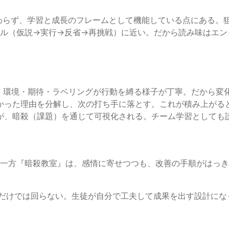
終わらず、学習と成長のフレームとして機能している点にある。
ル（仮説→実行→反省→再挑戦）に近い。だから読み味はエン
、環境・期待・ラベリングが行動を縛る様子が丁寧。だから変
かった理由を分解し、次の打ち手に落とす。これが積み上がる
が、暗殺（課題）を通じて可視化される。チーム学習としても
一方『暗殺教室』は、感情に寄せつつも、改善の手順がはっき
いだけでは回らない。生徒が自分で工夫して成果を出す設計に