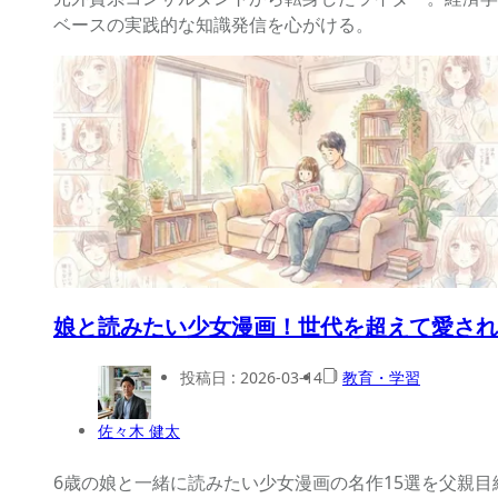
ベースの実践的な知識発信を心がける。
娘と読みたい少女漫画！世代を超えて愛され
投稿日 :
2026-03-14
教育・学習
佐々木 健太
6歳の娘と一緒に読みたい少女漫画の名作15選を父親