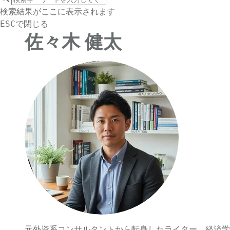
サイト内検索
検索結果がここに表示されます
で閉じる
ESC
佐々木 健太
元外資系コンサルタントから転身したライター。経済学