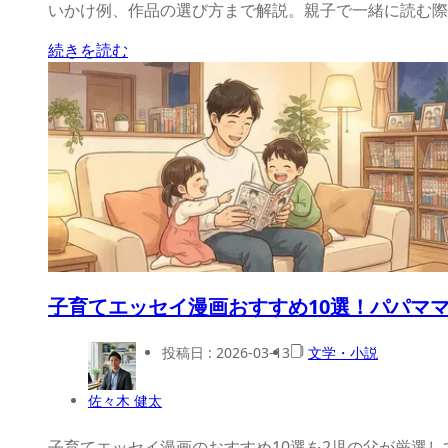
いかけ例、作品の選び方まで解説。親子で一緒に読む際
続きを読む
子育てエッセイ漫画おすすめ10選！パパマ
投稿日 :
2026-03-13
文学・小説
佐々木 健太
子育てエッセイ漫画のおすすめ10選を2児の父が厳選