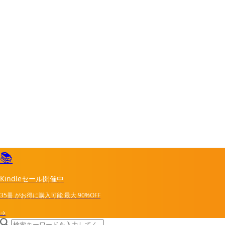
📚
Kindleセール開催中
35冊
がお得に購入可能
最大
90%OFF
→
search icon