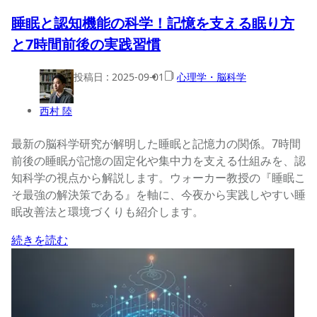
睡眠と認知機能の科学！記憶を支える眠り方
と7時間前後の実践習慣
投稿日 :
2025-09-01
心理学・脳科学
西村 陸
最新の脳科学研究が解明した睡眠と記憶力の関係。7時間
前後の睡眠が記憶の固定化や集中力を支える仕組みを、認
知科学の視点から解説します。ウォーカー教授の『睡眠こ
そ最強の解決策である』を軸に、今夜から実践しやすい睡
眠改善法と環境づくりも紹介します。
続きを読む