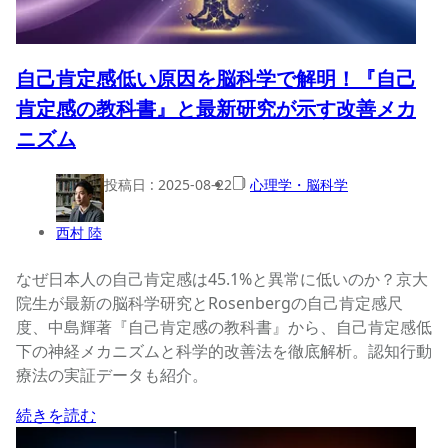
自己肯定感低い原因を脳科学で解明！『自己
肯定感の教科書』と最新研究が示す改善メカ
ニズム
投稿日 :
2025-08-22
心理学・脳科学
西村 陸
なぜ日本人の自己肯定感は45.1%と異常に低いのか？京大
院生が最新の脳科学研究とRosenbergの自己肯定感尺
度、中島輝著『自己肯定感の教科書』から、自己肯定感低
下の神経メカニズムと科学的改善法を徹底解析。認知行動
療法の実証データも紹介。
続きを読む