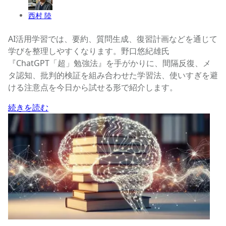
西村 陸
AI活用学習では、要約、質問生成、復習計画などを通じて
学びを整理しやすくなります。野口悠紀雄氏
『ChatGPT「超」勉強法』を手がかりに、間隔反復、メ
タ認知、批判的検証を組み合わせた学習法、使いすぎを避
ける注意点を今日から試せる形で紹介します。
続きを読む