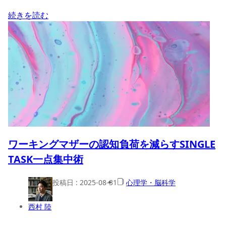
続きを読む
ワーキングマザーの認知負荷を減らすSINGLE
TASK一点集中術
投稿日 :
2025-08-31
心理学・脳科学
西村 陸