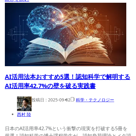
AI活用法本おすすめ5選！認知科学で解明する
AI活用率42.7%の壁を破る実践書
投稿日 :
2025-09-02
科学・テクノロジー
西村 陸
日本のAI活用率42.7%という衝撃の現実を打破する5冊を
厳選！認知科学の博士課程学生が、認知負荷理論とメタ認