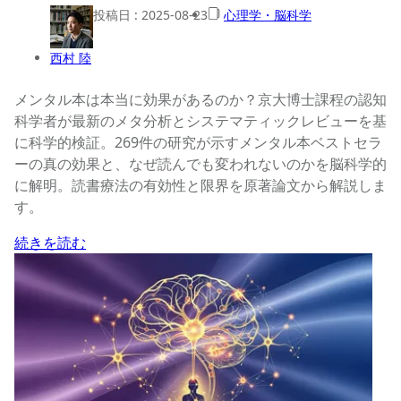
投稿日 :
2025-08-23
心理学・脳科学
西村 陸
メンタル本は本当に効果があるのか？京大博士課程の認知
科学者が最新のメタ分析とシステマティックレビューを基
に科学的検証。269件の研究が示すメンタル本ベストセラ
ーの真の効果と、なぜ読んでも変われないのかを脳科学的
に解明。読書療法の有効性と限界を原著論文から解説しま
す。
続きを読む