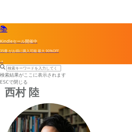
📚
Kindleセール開催中
35冊
がお得に購入可能
最大
90%OFF
→
search icon
サイト内検索
検索結果がここに表示されます
で閉じる
ESC
西村 陸