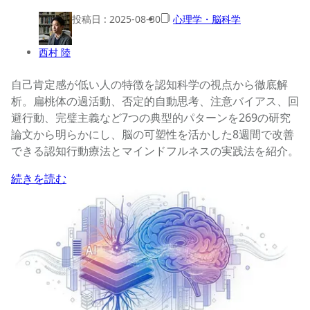
投稿日 :
2025-08-30
心理学・脳科学
西村 陸
自己肯定感が低い人の特徴を認知科学の視点から徹底解
析。扁桃体の過活動、否定的自動思考、注意バイアス、回
避行動、完璧主義など7つの典型的パターンを269の研究
論文から明らかにし、脳の可塑性を活かした8週間で改善
できる認知行動療法とマインドフルネスの実践法を紹介。
続きを読む