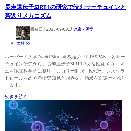
長寿遺伝子SIRT1の研究で読むサーチュインと
若返りメカニズム
投稿日 :
2025-09-03
健康・医学
西村 陸
ハーバード大学David Sinclair教授の『LIFESPAN』とサー
チュイン研究から、長寿遺伝子SIRT1-7の活性化メカニズ
ムを認知科学的に整理。カロリー制限、NAD+、レスベラ
トロールをめぐる研究知見と限界を、効果を断定せず検証
します。
続きを読む