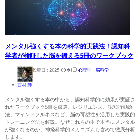
メンタル強くする本の科学的実践法！認知科
学者が検証した脳を鍛える5冊のワークブック
投稿日 :
2025-09-01
心理学・脳科学
西村 陸
メンタル強くする本の中から、認知科学的に効果が実証さ
れたワークブック5冊を厳選。レジリエンス、認知行動療
法、マインドフルネスなど、脳の可塑性を活用した実践的
トレーニング法を解説。なぜこれらの本で本当にメンタル
が強くなるのか、神経科学的メカニズムも含めて徹底分析
します。