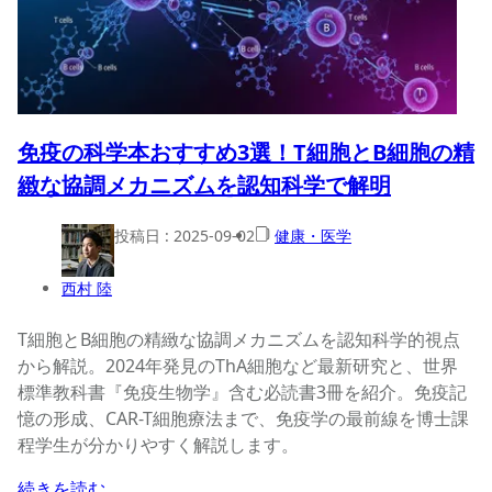
免疫の科学本おすすめ3選！T細胞とB細胞の精
緻な協調メカニズムを認知科学で解明
投稿日 :
2025-09-02
健康・医学
西村 陸
T細胞とB細胞の精緻な協調メカニズムを認知科学的視点
から解説。2024年発見のThA細胞など最新研究と、世界
標準教科書『免疫生物学』含む必読書3冊を紹介。免疫記
憶の形成、CAR-T細胞療法まで、免疫学の最前線を博士課
程学生が分かりやすく解説します。
続きを読む