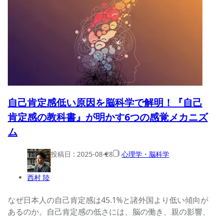
自己肯定感低い原因を脳科学で解明！『自己
肯定感の教科書』が明かす6つの感覚メカニズ
ム
投稿日 :
2025-08-28
心理学・脳科学
西村 陸
なぜ日本人の自己肯定感は45.1%と諸外国より低い傾向が
あるのか。自己肯定感の低さには、脳の働き、親の影響、