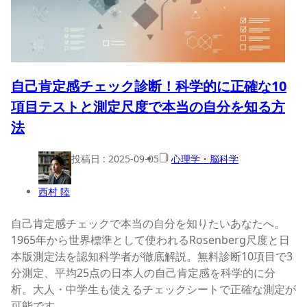
自己肯定感チェック診断！科学的に正確な10
項目テストと測定尺度で本当の自分を知る方
法
投稿日 :
2025-09-05
心理学・脳科学
西村 陸
自己肯定感チェックで本当の自分を知りたいあなたへ。
1965年から世界標準として使われるRosenberg尺度と日
本版測定法を認知科学者が徹底解説。無料診断10項目で3
分測定、平均25点の日本人の自己肯定感を科学的に分
析。大人・中学生も使えるチェックシートで正確な測定が
可能です。