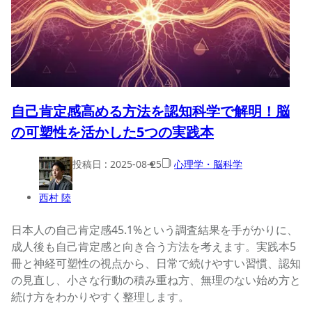
自己肯定感高める方法を認知科学で解明！脳
の可塑性を活かした5つの実践本
投稿日 :
2025-08-25
心理学・脳科学
西村 陸
日本人の自己肯定感45.1%という調査結果を手がかりに、
成人後も自己肯定感と向き合う方法を考えます。実践本5
冊と神経可塑性の視点から、日常で続けやすい習慣、認知
の見直し、小さな行動の積み重ね方、無理のない始め方と
続け方をわかりやすく整理します。