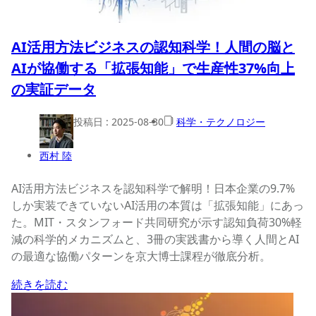
AI活用方法ビジネスの認知科学！人間の脳と
AIが協働する「拡張知能」で生産性37%向上
の実証データ
投稿日 :
2025-08-30
科学・テクノロジー
西村 陸
AI活用方法ビジネスを認知科学で解明！日本企業の9.7%
しか実装できていないAI活用の本質は「拡張知能」にあっ
た。MIT・スタンフォード共同研究が示す認知負荷30%軽
減の科学的メカニズムと、3冊の実践書から導く人間とAI
の最適な協働パターンを京大博士課程が徹底分析。
続きを読む