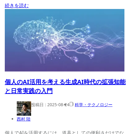
続きを読む
個人のAI活用を考える生成AI時代の拡張知能
と日常実践の入門
投稿日 :
2025-08-24
科学・テクノロジー
西村 陸
個人でAIを活用するには、道具としての便利さだけでな