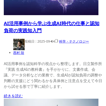
AI活用事例から学ぶ生成AI時代の仕事と認知
負荷の実践知入門
投稿日 :
2025-09-04
科学・テクノロジー
西村 陸
AI活用事例を認知科学の視点から整理します。日立製作所
『実践 生成AIの教科書』を手がかりに、文書作成、会
議、データ分析などの業務で、生成AIが認知負荷の調整や
判断の支援にどう関わるかを具体例と注意点を交えて今日
から試せる形で丁寧に紹介します。
続きを読む