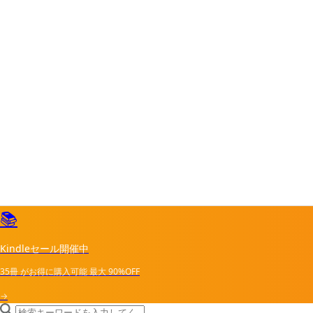
📚
Kindleセール開催中
35冊
がお得に購入可能
最大
90%OFF
→
search icon