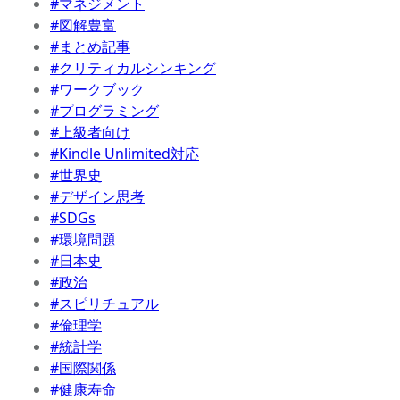
#マネジメント
#図解豊富
#まとめ記事
#クリティカルシンキング
#ワークブック
#プログラミング
#上級者向け
#Kindle Unlimited対応
#世界史
#デザイン思考
#SDGs
#環境問題
#日本史
#政治
#スピリチュアル
#倫理学
#統計学
#国際関係
#健康寿命