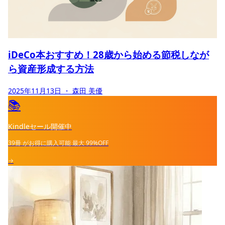
iDeCo本おすすめ！28歳から始める節税しなが
ら資産形成する方法
2025年11月13日
・ 森田 美優
📚
Kindleセール開催中
39冊
がお得に購入可能
最大
99%OFF
→