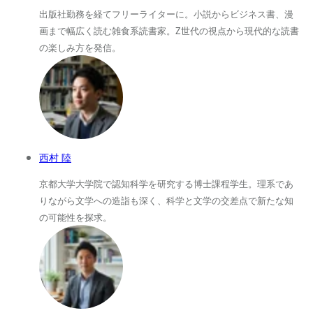
出版社勤務を経てフリーライターに。小説からビジネス書、漫
画まで幅広く読む雑食系読書家。Z世代の視点から現代的な読書
の楽しみ方を発信。
西村 陸
京都大学大学院で認知科学を研究する博士課程学生。理系であ
りながら文学への造詣も深く、科学と文学の交差点で新たな知
の可能性を探求。