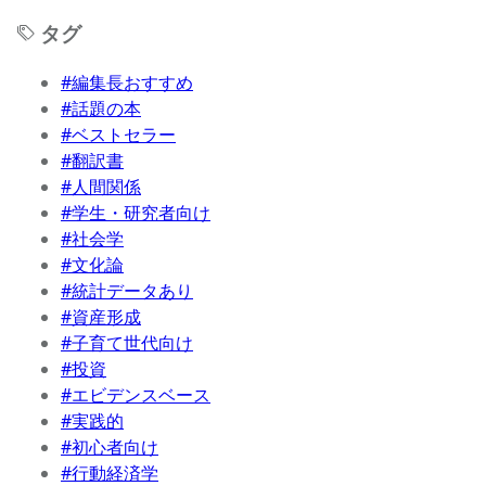
タグ
#編集長おすすめ
#話題の本
#ベストセラー
#翻訳書
#人間関係
#学生・研究者向け
#社会学
#文化論
#統計データあり
#資産形成
#子育て世代向け
#投資
#エビデンスベース
#実践的
#初心者向け
#行動経済学