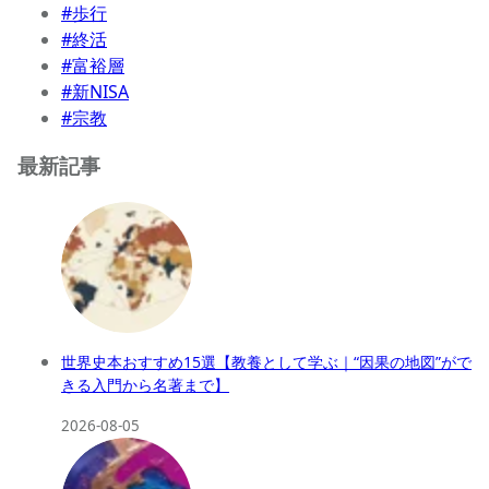
#歩行
#終活
#富裕層
#新NISA
#宗教
最新記事
世界史本おすすめ15選【教養として学ぶ｜“因果の地図”がで
きる入門から名著まで】
2026-08-05