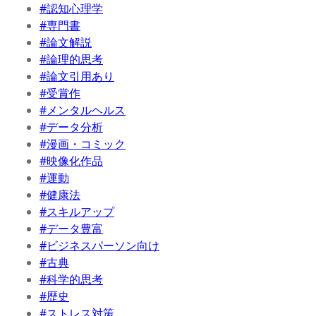
#認知心理学
#専門書
#論文解説
#論理的思考
#論文引用あり
#受賞作
#メンタルヘルス
#データ分析
#漫画・コミック
#映像化作品
#運動
#健康法
#スキルアップ
#データ豊富
#ビジネスパーソン向け
#古典
#科学的思考
#歴史
#ストレス対策