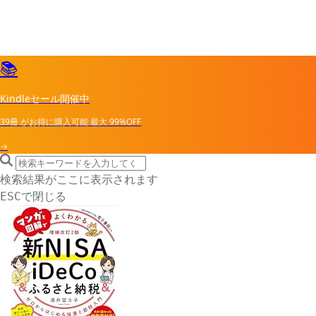
📚
Kindleセール開催中
39冊
がお得に購入可能
最大
99%OFF
→
search icon
サイト内検索
検索結果がここに表示されます
で閉じる
ESC