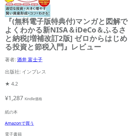
『(無料電子版特典付)マンガと図解で
よくわかる新NISA＆iDeCo＆ふるさ
と納税[増補改訂2版] ゼロからはじめ
る投資と節税入門』レビュー
著者:
酒井 富士子
出版社: インプレス
★
4.2
¥1,287
Kindle価格
紙の本
Amazonで買う
電子書籍