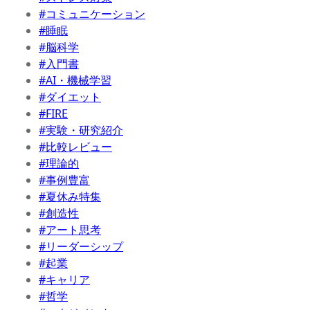
#コミュニケーション
#睡眠
#脳科学
#入門書
#AI・機械学習
#ダイエット
#FIRE
#実験・研究紹介
#比較レビュー
#理論的
#事例豊富
#夏休み特集
#創造性
#アート思考
#リーダーシップ
#起業
#キャリア
#哲学