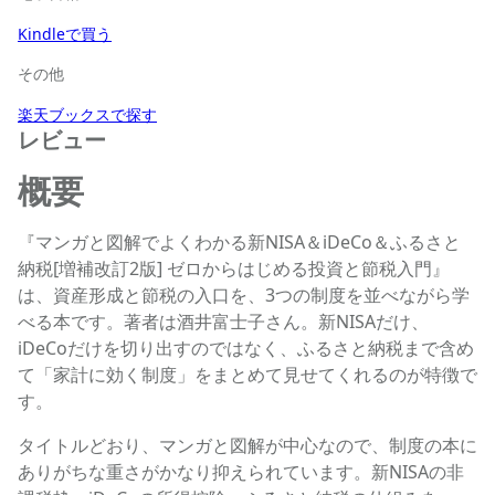
Kindleで買う
その他
楽天ブックスで探す
レビュー
概要
『マンガと図解でよくわかる新NISA＆iDeCo＆ふるさと
納税[増補改訂2版] ゼロからはじめる投資と節税入門』
は、資産形成と節税の入口を、3つの制度を並べながら学
べる本です。著者は酒井富士子さん。新NISAだけ、
iDeCoだけを切り出すのではなく、ふるさと納税まで含め
て「家計に効く制度」をまとめて見せてくれるのが特徴で
す。
タイトルどおり、マンガと図解が中心なので、制度の本に
ありがちな重さがかなり抑えられています。新NISAの非