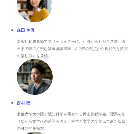
森田 美優
出版社勤務を経てフリーライターに。小説からビジネス書、漫
画まで幅広く読む雑食系読書家。Z世代の視点から現代的な読書
の楽しみ方を発信。
西村 陸
京都大学大学院で認知科学を研究する博士課程学生。理系であ
りながら文学への造詣も深く、科学と文学の交差点で新たな知
の可能性を探求。