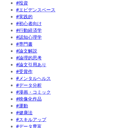
#投資
#エビデンスベース
#実践的
#初心者向け
#行動経済学
#認知心理学
#専門書
#論文解説
#論理的思考
#論文引用あり
#受賞作
#メンタルヘルス
#データ分析
#漫画・コミック
#映像化作品
#運動
#健康法
#スキルアップ
#データ豊富