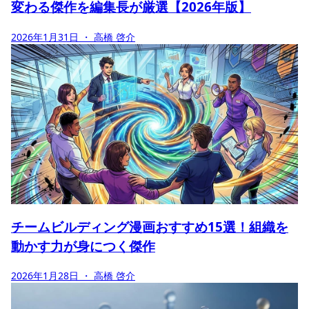
変わる傑作を編集長が厳選【2026年版】
2026年1月31日
・ 高橋 啓介
チームビルディング漫画おすすめ15選！組織を
動かす力が身につく傑作
2026年1月28日
・ 高橋 啓介