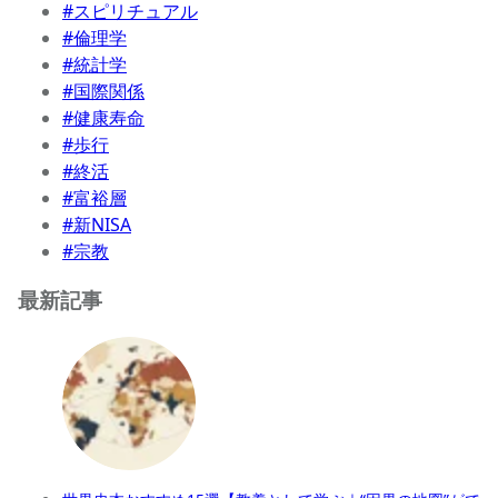
#スピリチュアル
#倫理学
#統計学
#国際関係
#健康寿命
#歩行
#終活
#富裕層
#新NISA
#宗教
最新記事