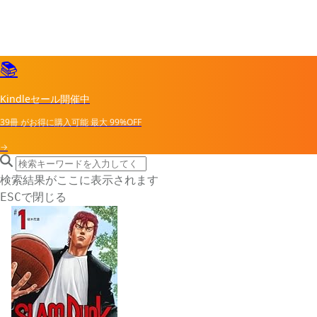
📚
Kindleセール開催中
39冊
がお得に購入可能
最大
99%OFF
→
search icon
サイト内検索
検索結果がここに表示されます
で閉じる
ESC