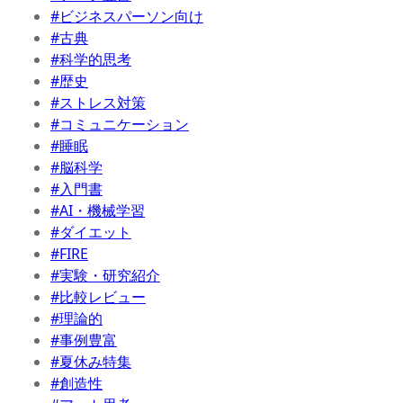
#ビジネスパーソン向け
#古典
#科学的思考
#歴史
#ストレス対策
#コミュニケーション
#睡眠
#脳科学
#入門書
#AI・機械学習
#ダイエット
#FIRE
#実験・研究紹介
#比較レビュー
#理論的
#事例豊富
#夏休み特集
#創造性