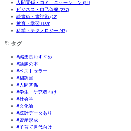
人間関係・コミュニケーション
(54)
ビジネス・自己啓発
(277)
読書術・書評術
(22)
教育・学習
(189)
科学・テクノロジー
(47)
タグ
#編集長おすすめ
#話題の本
#ベストセラー
#翻訳書
#人間関係
#学生・研究者向け
#社会学
#文化論
#統計データあり
#資産形成
#子育て世代向け