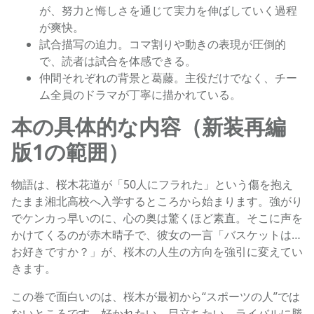
が、努力と悔しさを通じて実力を伸ばしていく過程
が爽快。
試合描写の迫力。コマ割りや動きの表現が圧倒的
で、読者は試合を体感できる。
仲間それぞれの背景と葛藤。主役だけでなく、チー
ム全員のドラマが丁寧に描かれている。
本の具体的な内容（新装再編
版1の範囲）
物語は、桜木花道が「50人にフラれた」という傷を抱え
たまま湘北高校へ入学するところから始まります。強がり
でケンカっ早いのに、心の奥は驚くほど素直。そこに声を
かけてくるのが赤木晴子で、彼女の一言「バスケットは…
お好きですか？」が、桜木の人生の方向を強引に変えてい
きます。
この巻で面白いのは、桜木が最初から“スポーツの人”では
ないところです。好かれたい、目立ちたい、ライバルに勝