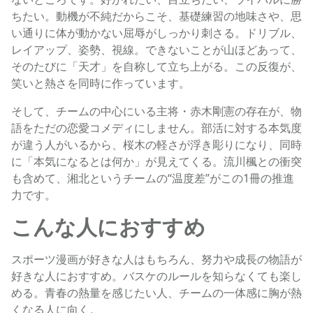
ちたい。動機が不純だからこそ、基礎練習の地味さや、思
い通りに体が動かない屈辱がしっかり刺さる。ドリブル、
レイアップ、姿勢、視線。できないことが山ほどあって、
そのたびに「天才」を自称して立ち上がる。この反復が、
笑いと熱さを同時に作っています。
そして、チームの中心にいる主将・赤木剛憲の存在が、物
語をただの恋愛コメディにしません。部活に対する本気度
が違う人がいるから、桜木の軽さが浮き彫りになり、同時
に「本気になるとは何か」が見えてくる。流川楓との衝突
も含めて、湘北というチームの“温度差”がこの1冊の推進
力です。
こんな人におすすめ
スポーツ漫画が好きな人はもちろん、努力や成長の物語が
好きな人におすすめ。バスケのルールを知らなくても楽し
める。青春の熱量を感じたい人、チームの一体感に胸が熱
くなる人に向く。