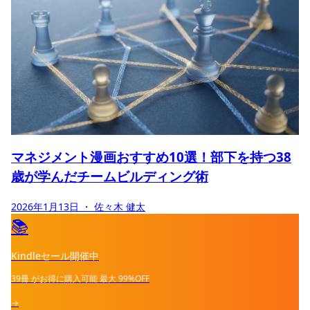
マネジメント漫画おすすめ10選！部下を持つ38
歳が学んだチームビルディング術
2026年1月13日
・ 佐々木 健太
📚
Kindleセール開催中
39冊
がお得に購入可能
最大
99%OFF
→