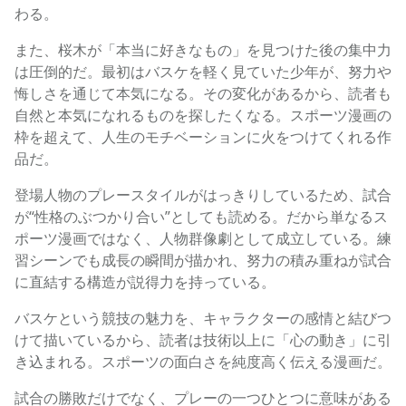
わる。
また、桜木が「本当に好きなもの」を見つけた後の集中力
は圧倒的だ。最初はバスケを軽く見ていた少年が、努力や
悔しさを通じて本気になる。その変化があるから、読者も
自然と本気になれるものを探したくなる。スポーツ漫画の
枠を超えて、人生のモチベーションに火をつけてくれる作
品だ。
登場人物のプレースタイルがはっきりしているため、試合
が“性格のぶつかり合い”としても読める。だから単なるス
ポーツ漫画ではなく、人物群像劇として成立している。練
習シーンでも成長の瞬間が描かれ、努力の積み重ねが試合
に直結する構造が説得力を持っている。
バスケという競技の魅力を、キャラクターの感情と結びつ
けて描いているから、読者は技術以上に「心の動き」に引
き込まれる。スポーツの面白さを純度高く伝える漫画だ。
試合の勝敗だけでなく、プレーの一つひとつに意味がある