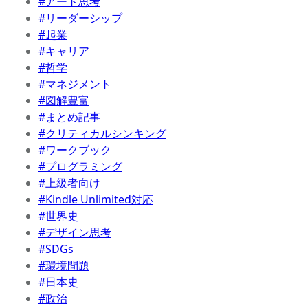
#アート思考
#リーダーシップ
#起業
#キャリア
#哲学
#マネジメント
#図解豊富
#まとめ記事
#クリティカルシンキング
#ワークブック
#プログラミング
#上級者向け
#Kindle Unlimited対応
#世界史
#デザイン思考
#SDGs
#環境問題
#日本史
#政治