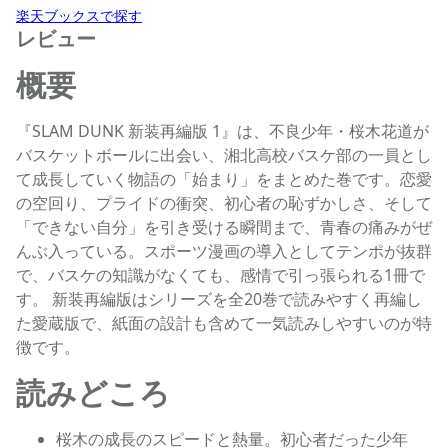
楽天ブックスで探す
レビュー
概要
『SLAM DUNK 新装再編版 1』は、不良少年・桜木花道が
バスケットボールに出会い、湘北高校バスケ部の一員とし
て成長していく物語の「始まり」をまとめた巻です。恋愛
の空回り、プライドの衝突、初心者の恥ずかしさ、そして
「できない自分」を引き受ける瞬間まで、青春の痛みがぜ
んぶ入っている。スポーツ漫画の導入としてテンポが抜群
で、バスケの知識がなくても、感情で引っ張られる1冊で
す。 新装再編版はシリーズを全20巻で読みやすく再編し
た愛蔵版で、紙面の設計も含めて一気読みしやすいのが特
徴です。
読みどころ
桜木の成長のスピードと熱量。初心者だった少年