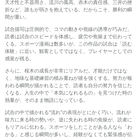
天才性と不器用さ、流川の孤高、赤木の責任感、三井の挫
折など、誰もが弱さを抱えている。だからこそ、勝利の瞬
間が重い。
試合描写は圧倒的で、コマの動きや視線の誘導が巧みだ。
読者は試合のスピードを体感し、疲労や焦燥まで伝わって
くる。スポーツ漫画は数多いが、この作品の試合は「読む
体験」に近い。観客としてではなく、プレイヤーとしての
感覚が残る。
さらに、桜木の成長が非常にリアルだ。才能だけではな
く、地味な基礎練習の積み重ねが彼を強くする。努力が報
われる瞬間が描かれることで、読者も自分の努力を信じた
くなる。人生の中で「本気になれるもの」を見つけた時の
熱量が、そのまま物語になっている。
試合の中で描かれる“流れ”の表現がとにかく巧い。流れが
味方に来る時の勢いや、逆に失われる時の焦燥が、読者に
もリアルに伝わる。スポーツをしたことがある人なら「わ
かる」と感じる瞬間が多いし、経験がなくても緊張感が伝