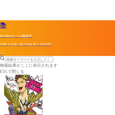
📚
Kindleセール開催中
35冊
がお得に購入可能
最大
90%OFF
→
search icon
サイト内検索
検索結果がここに表示されます
で閉じる
ESC