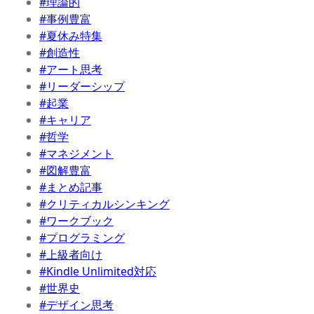
#理論的
#事例豊富
#夏休み特集
#創造性
#アート思考
#リーダーシップ
#起業
#キャリア
#哲学
#マネジメント
#図解豊富
#まとめ記事
#クリティカルシンキング
#ワークブック
#プログラミング
#上級者向け
#Kindle Unlimited対応
#世界史
#デザイン思考