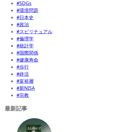
#SDGs
#環境問題
#日本史
#政治
#スピリチュアル
#倫理学
#統計学
#国際関係
#健康寿命
#歩行
#終活
#富裕層
#新NISA
#宗教
最新記事