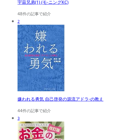
宇宙兄弟(1) (モ-ニングKC)
48件の記事で紹介
2
嫌われる勇気 自己啓発の源流アドラ-の教え
44件の記事で紹介
3