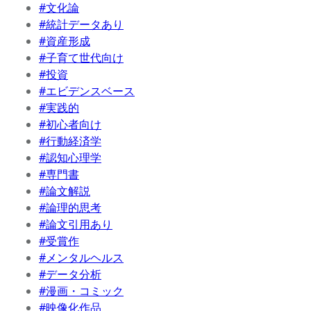
#文化論
#統計データあり
#資産形成
#子育て世代向け
#投資
#エビデンスベース
#実践的
#初心者向け
#行動経済学
#認知心理学
#専門書
#論文解説
#論理的思考
#論文引用あり
#受賞作
#メンタルヘルス
#データ分析
#漫画・コミック
#映像化作品