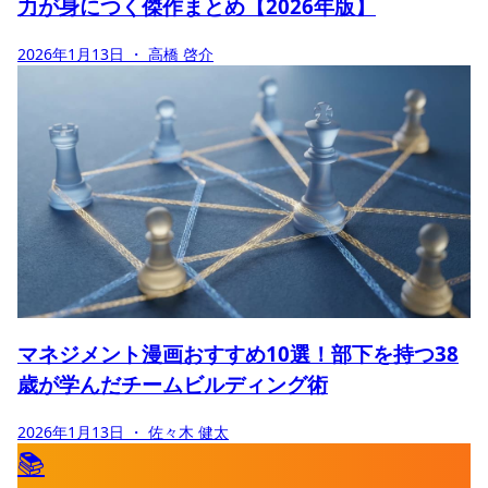
力が身につく傑作まとめ【2026年版】
2026年1月13日
・ 高橋 啓介
マネジメント漫画おすすめ10選！部下を持つ38
歳が学んだチームビルディング術
2026年1月13日
・ 佐々木 健太
📚