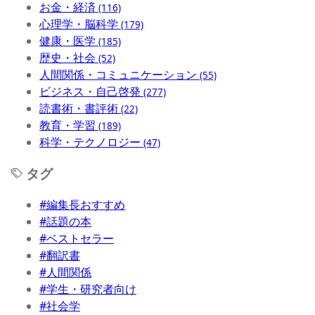
お金・経済
(116)
心理学・脳科学
(179)
健康・医学
(185)
歴史・社会
(52)
人間関係・コミュニケーション
(55)
ビジネス・自己啓発
(277)
読書術・書評術
(22)
教育・学習
(189)
科学・テクノロジー
(47)
タグ
#編集長おすすめ
#話題の本
#ベストセラー
#翻訳書
#人間関係
#学生・研究者向け
#社会学