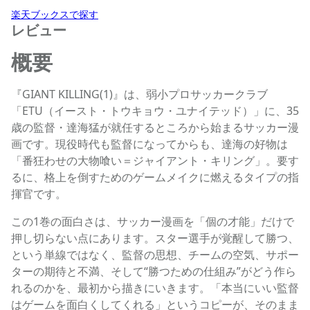
楽天ブックスで探す
レビュー
概要
『GIANT KILLING(1)』は、弱小プロサッカークラブ
「ETU（イースト・トウキョウ・ユナイテッド）」に、35
歳の監督・達海猛が就任するところから始まるサッカー漫
画です。現役時代も監督になってからも、達海の好物は
「番狂わせの大物喰い＝ジャイアント・キリング」。要す
るに、格上を倒すためのゲームメイクに燃えるタイプの指
揮官です。
この1巻の面白さは、サッカー漫画を「個の才能」だけで
押し切らない点にあります。スター選手が覚醒して勝つ、
という単線ではなく、監督の思想、チームの空気、サポー
ターの期待と不満、そして“勝つための仕組み”がどう作ら
れるのかを、最初から描きにいきます。「本当にいい監督
はゲームを面白くしてくれる」というコピーが、そのまま