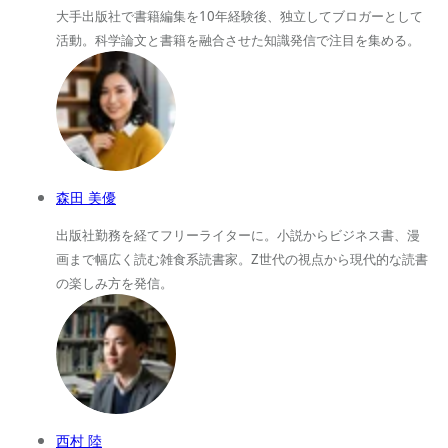
大手出版社で書籍編集を10年経験後、独立してブロガーとして
活動。科学論文と書籍を融合させた知識発信で注目を集める。
森田 美優
出版社勤務を経てフリーライターに。小説からビジネス書、漫
画まで幅広く読む雑食系読書家。Z世代の視点から現代的な読書
の楽しみ方を発信。
西村 陸