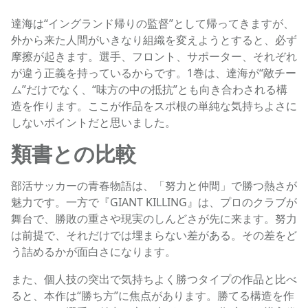
達海は“イングランド帰りの監督”として帰ってきますが、
外から来た人間がいきなり組織を変えようとすると、必ず
摩擦が起きます。選手、フロント、サポーター、それぞれ
が違う正義を持っているからです。1巻は、達海が“敵チー
ム”だけでなく、“味方の中の抵抗”とも向き合わされる構
造を作ります。ここが作品をスポ根の単純な気持ちよさに
しないポイントだと思いました。
類書との比較
部活サッカーの青春物語は、「努力と仲間」で勝つ熱さが
魅力です。一方で『GIANT KILLING』は、プロのクラブが
舞台で、勝敗の重さや現実のしんどさが先に来ます。努力
は前提で、それだけでは埋まらない差がある。その差をど
う詰めるかが面白さになります。
また、個人技の突出で気持ちよく勝つタイプの作品と比べ
ると、本作は“勝ち方”に焦点があります。勝てる構造を作