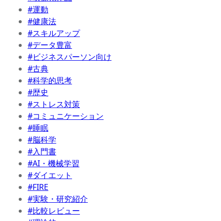
#運動
#健康法
#スキルアップ
#データ豊富
#ビジネスパーソン向け
#古典
#科学的思考
#歴史
#ストレス対策
#コミュニケーション
#睡眠
#脳科学
#入門書
#AI・機械学習
#ダイエット
#FIRE
#実験・研究紹介
#比較レビュー