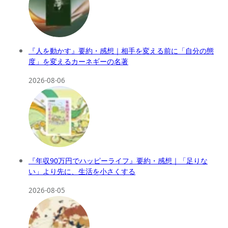
『人を動かす』要約・感想｜相手を変える前に「自分の態
度」を変えるカーネギーの名著
2026-08-06
『年収90万円でハッピーライフ』要約・感想｜「足りな
い」より先に、生活を小さくする
2026-08-05