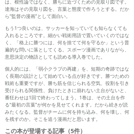
は、根性論ではなく、勝ちに近づくための見取り図です。
達海はその見取り図を、言葉と態度で作ろうとする。だか
ら“監督の漫画”として面白い。
もう1つ良いのは、サッカーを知っていても知らなくても
入れるところです。細かい戦術用語で置いていくのではな
く、「格上に勝つには、何を捨てて何を守るか」という普
遍的な問いに落としてくる。スポーツ漫画でありながら、
意思決定の物語としても読める導入巻でした。
個人的には、「弱小クラブの再建」を、短期の奇跡ではな
く長期の設計として始めている点が好きです。勝つための
戦術も重要ですが、勝ち筋を信じられる空気、役割を引き
受けられる関係性、負けたときに崩れない土台がないと、
番狂わせは1回で終わってしまう。1巻は、その土台を作
る“最初の言葉”が何かを見せてくれます。だから続きが読
みたくなる。監督がチームに何を持ち込み、何を壊し、何
を残すのか。そこを追う漫画だと思います。
この本が登場する記事（5件）