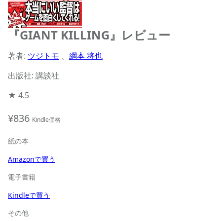
『GIANT KILLING』レビュー
著者:
ツジトモ
、
綱本 将也
出版社: 講談社
★
4.5
¥836
Kindle価格
紙の本
Amazonで買う
電子書籍
Kindleで買う
その他