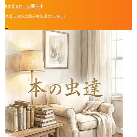
Kindleセール開催中
35冊
がお得に購入可能
最大
90%OFF
→