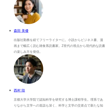
森田 美優
出版社勤務を経てフリーライターに。小説からビジネス書、漫
画まで幅広く読む雑食系読書家。Z世代の視点から現代的な読書
の楽しみ方を発信。
西村 陸
京都大学大学院で認知科学を研究する博士課程学生。理系であ
りながら文学への造詣も深く、科学と文学の交差点で新たな知