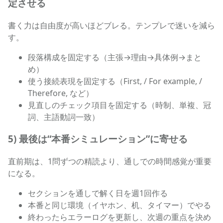
定させる
書く力は自由度が高いほどブレる。テンプレで迷いを減ら
す。
段落構成を固定する（主張→理由→具体例→まと
め）
使う接続表現を固定する（First, / For example, /
Therefore, など）
見直しのチェック項目を固定する（時制、単複、冠
詞、主語動詞一致）
5) 最後は“本番シミュレーション”に寄せる
直前期は、1問ずつの精読より、通しでの時間感覚が重要
になる。
セクションを通しで解く日を週1回作る
本番と同じ環境（イヤホン、机、タイマー）でやる
終わったらエラーログを更新し、次週の重点を決め