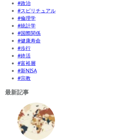
#政治
#スピリチュアル
#倫理学
#統計学
#国際関係
#健康寿命
#歩行
#終活
#富裕層
#新NISA
#宗教
最新記事