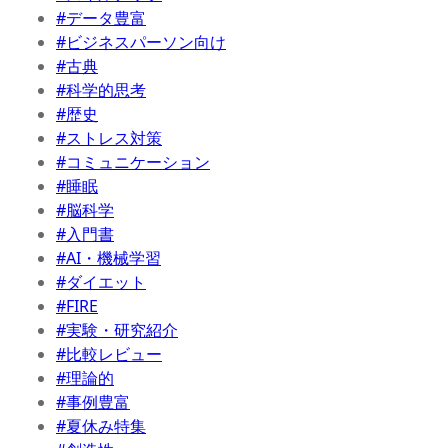
#データ豊富
#ビジネスパーソン向け
#古典
#科学的思考
#歴史
#ストレス対策
#コミュニケーション
#睡眠
#脳科学
#入門書
#AI・機械学習
#ダイエット
#FIRE
#実験・研究紹介
#比較レビュー
#理論的
#事例豊富
#夏休み特集