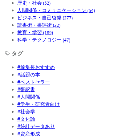
歴史・社会
(52)
人間関係・コミュニケーション
(54)
ビジネス・自己啓発
(277)
読書術・書評術
(22)
教育・学習
(189)
科学・テクノロジー
(47)
タグ
#編集長おすすめ
#話題の本
#ベストセラー
#翻訳書
#人間関係
#学生・研究者向け
#社会学
#文化論
#統計データあり
#資産形成