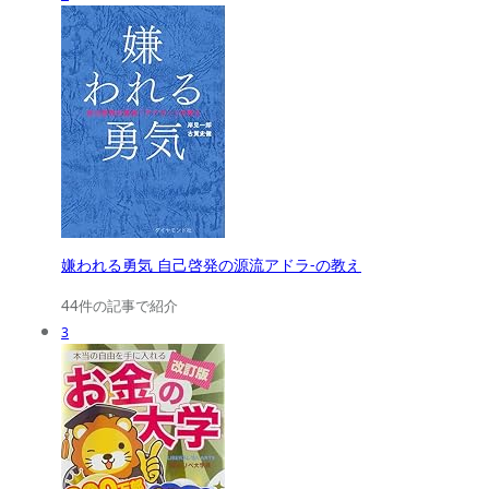
嫌われる勇気 自己啓発の源流アドラ-の教え
44件の記事で紹介
3