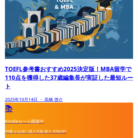
TOEFL参考書おすすめ2025決定版！MBA留学で
110点を獲得した37歳編集長が実証した最短ルー
ト
2025年10月14日
・ 高橋 啓介
📚
Kindleセール開催中
39冊
がお得に購入可能
最大
99%OFF