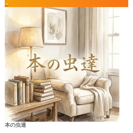
→
本の虫達