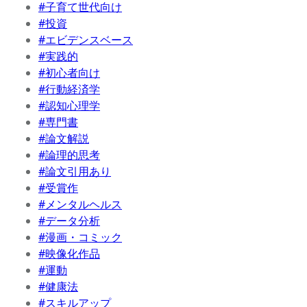
#子育て世代向け
#投資
#エビデンスベース
#実践的
#初心者向け
#行動経済学
#認知心理学
#専門書
#論文解説
#論理的思考
#論文引用あり
#受賞作
#メンタルヘルス
#データ分析
#漫画・コミック
#映像化作品
#運動
#健康法
#スキルアップ