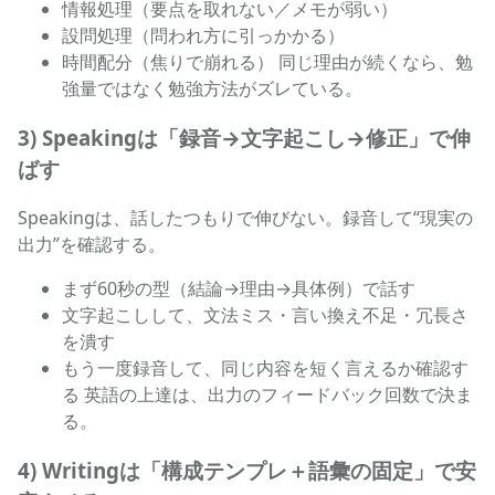
情報処理（要点を取れない／メモが弱い）
設問処理（問われ方に引っかかる）
時間配分（焦りで崩れる） 同じ理由が続くなら、勉
強量ではなく勉強方法がズレている。
3) Speakingは「録音→文字起こし→修正」で伸
ばす
Speakingは、話したつもりで伸びない。録音して“現実の
出力”を確認する。
まず60秒の型（結論→理由→具体例）で話す
文字起こしして、文法ミス・言い換え不足・冗長さ
を潰す
もう一度録音して、同じ内容を短く言えるか確認す
る 英語の上達は、出力のフィードバック回数で決ま
る。
4) Writingは「構成テンプレ＋語彙の固定」で安