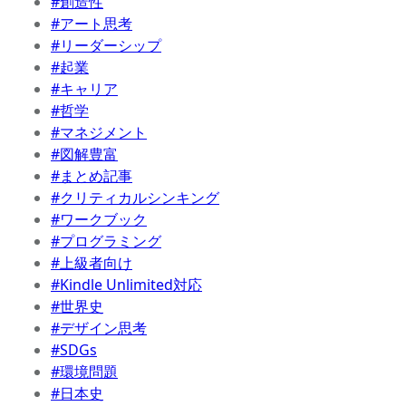
#創造性
#アート思考
#リーダーシップ
#起業
#キャリア
#哲学
#マネジメント
#図解豊富
#まとめ記事
#クリティカルシンキング
#ワークブック
#プログラミング
#上級者向け
#Kindle Unlimited対応
#世界史
#デザイン思考
#SDGs
#環境問題
#日本史