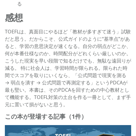
る
感想
TOEFLは、真面目にやるほど「教材が多すぎて迷う」試験
だと思う。だからこそ、公式ガイドのように“基準点”があ
ると、学習の意思決定が速くなる。自分の弱点がどこか、
何が本番仕様なのか、時間配分がどれくらい厳しいのか。
こうした現実を早い段階で知るだけでも、無駄な遠回りが
減る。 特に社会人は、学習時間が限られる。限られた時
間でスコアを取りにいくなら、「公式問題で現実を測る
→ 弱点を潰す → 公式問題で再測定する」というPDCAが
最も堅い。本書は、そのPDCAを回すための中心教材とし
て機能する。TOEFL対策の土台を作る一冊として、まず手
元に置いて損がないと思う。
この本が登場する記事（1件）