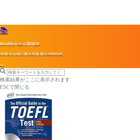
📚
Kindleセール開催中
39冊
がお得に購入可能
最大
99%OFF
→
search icon
サイト内検索
検索結果がここに表示されます
で閉じる
ESC