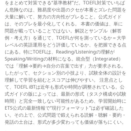
をまとめて対策できる“基準教材”だ。TOEFL対策でいちば
ん危険なのは、難易度や出題のクセが本番とズレた問題を
大量に解いて、努力の方向性がブレること。公式ガイド
は、そのブレを最小化してくれる。 本書の価値は、単に
問題が載っていることではない。解説とサンプル（解答
例・考え方）を通じて、TOEFLが何を測っているか＝大学
レベルの英語運用をどう評価しているか、を把握できる点
にある。特にTOEFLは、Reading/Listeningの理解が
Speaking/Writingの材料になる。統合型（Integrated）
では「理解→要約→自分の言葉で出す」力が要求される。
したがって、セクション別の小技より、試験全体の設計を
理解して学習を組むとスコアは伸びやすい。 注意点とし
て、TOEFL iBTは近年も形式や時間が調整されている。公
式ガイドの版によっては、最新の形式（タスク構成や試験
時間）と完全一致しない可能性があるため、学習開始時に
ETS公式の最新情報で“現行フォーマット”は必ず確認した
い。その上で、公式問題で鍛えられる読解・聴解・要約・
発話の土台は、形式が多少変わっても価値が落ちにくい。