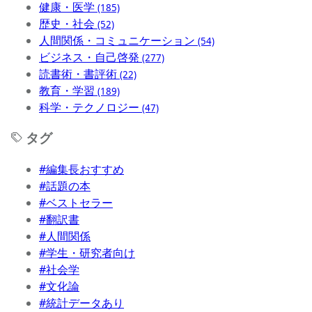
健康・医学
(185)
歴史・社会
(52)
人間関係・コミュニケーション
(54)
ビジネス・自己啓発
(277)
読書術・書評術
(22)
教育・学習
(189)
科学・テクノロジー
(47)
タグ
#編集長おすすめ
#話題の本
#ベストセラー
#翻訳書
#人間関係
#学生・研究者向け
#社会学
#文化論
#統計データあり