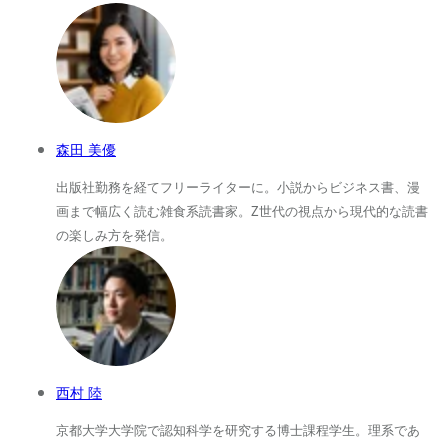
森田 美優
出版社勤務を経てフリーライターに。小説からビジネス書、漫
画まで幅広く読む雑食系読書家。Z世代の視点から現代的な読書
の楽しみ方を発信。
西村 陸
京都大学大学院で認知科学を研究する博士課程学生。理系であ