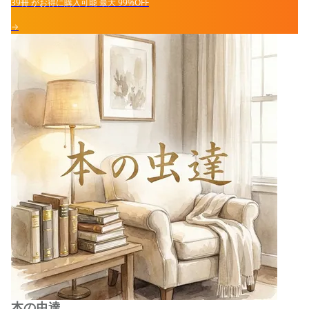
39冊
がお得に購入可能
最大
99%OFF
→
本の虫達