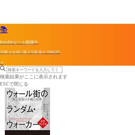
📚
Kindleセール開催中
39冊
がお得に購入可能
最大
99%OFF
→
search icon
サイト内検索
検索結果がここに表示されます
で閉じる
ESC