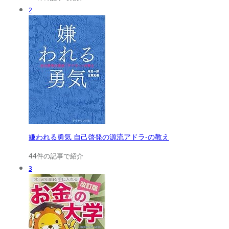
2
嫌われる勇気 自己啓発の源流アドラ-の教え
44件の記事で紹介
3