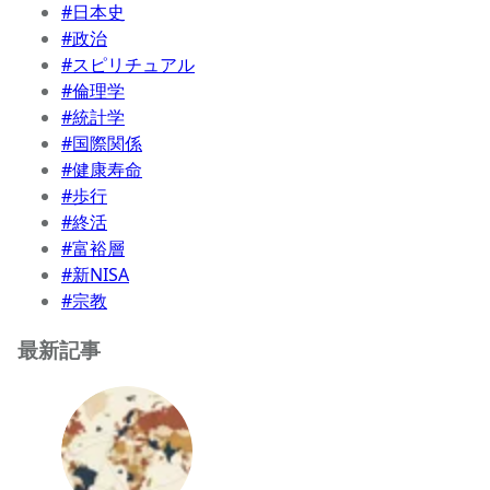
#日本史
#政治
#スピリチュアル
#倫理学
#統計学
#国際関係
#健康寿命
#歩行
#終活
#富裕層
#新NISA
#宗教
最新記事