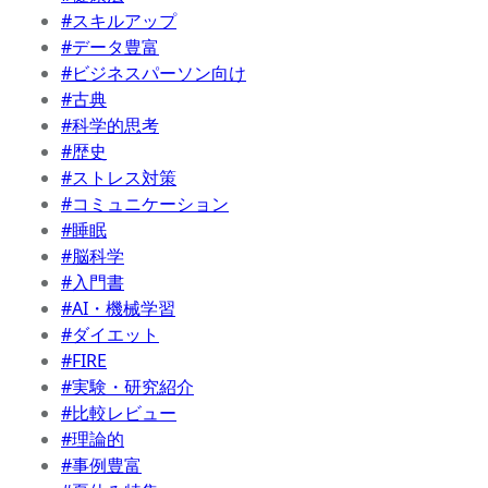
#スキルアップ
#データ豊富
#ビジネスパーソン向け
#古典
#科学的思考
#歴史
#ストレス対策
#コミュニケーション
#睡眠
#脳科学
#入門書
#AI・機械学習
#ダイエット
#FIRE
#実験・研究紹介
#比較レビュー
#理論的
#事例豊富