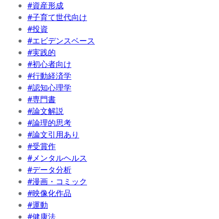
#資産形成
#子育て世代向け
#投資
#エビデンスベース
#実践的
#初心者向け
#行動経済学
#認知心理学
#専門書
#論文解説
#論理的思考
#論文引用あり
#受賞作
#メンタルヘルス
#データ分析
#漫画・コミック
#映像化作品
#運動
#健康法