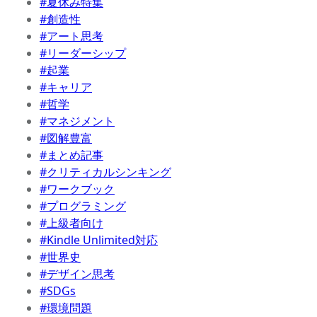
#夏休み特集
#創造性
#アート思考
#リーダーシップ
#起業
#キャリア
#哲学
#マネジメント
#図解豊富
#まとめ記事
#クリティカルシンキング
#ワークブック
#プログラミング
#上級者向け
#Kindle Unlimited対応
#世界史
#デザイン思考
#SDGs
#環境問題