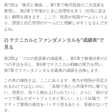
第1部は「株式と価値」。第1章で株式投資の二大流派を
整理し、第2章で市場がときに合理性を失う（狂気に染ま
る）瞬間を描きます。ここで、投資が知識ゲームというよ
り、誘惑と自己管理のゲームだと理解しやすくなるんです
よね。
2) テクニカルとファンダメンタルを“成績表”で
見る
第2部は「プロの投資家の成績表」。第5章で株価分析の2
つの手法を示し、第6章でテクニカル戦略の実力を問い、
第7章でファンダメンタル主義者の成績を点検します。
この本の痛快さは、ここにあります。努力や情熱が否定さ
れるわけではないのに、「長期で見たら市場平均に勝てな
い」現実が、淡々と積み上げられていく。さらに「猿がダ
ーツで選んだポートフォリオと等しい」という比喩で、ア
クティブ運用の過信をバッサリ切るあたり、容赦がないで
す。