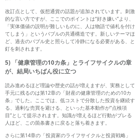
改訂点として、仮想通貨の話題が追加されています。刺激
的な言い方ですが、ここでのポイントは“好き嫌い”より、
「実体価値の説明が難しいものに、人は物語で値札を付け
てしまう」というバブルの共通構造です。新しいテーマほ
ど、過去のバブル史と照らして冷静になる必要がある、と
釘を刺されます。
5) 「健康管理の10カ条」とライフサイクルの章
が、結局いちばん役に立つ
読み進めるほど理論や歴史の話が増えますが、実務として
手元に残るのは第12章の「財産の健康管理のための10カ
条」でした。ここでは、低コストで分散した投資を継続す
る、過剰な売買を避ける、といった基本動作が“点検項
目”として提示されます。知識が増えるほど行動がブレる
人ほど、この箇条書きに戻ると落ち着きます。
さらに第14章の「投資家のライフサイクルと投資戦略」