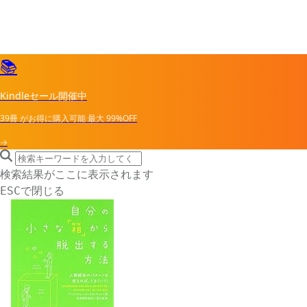
📚
Kindleセール開催中
39冊
がお得に購入可能
最大
99%OFF
→
search icon
サイト内検索
検索結果がここに表示されます
で閉じる
ESC