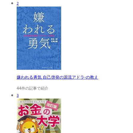
2
嫌われる勇気 自己啓発の源流アドラ-の教え
44件の記事で紹介
3