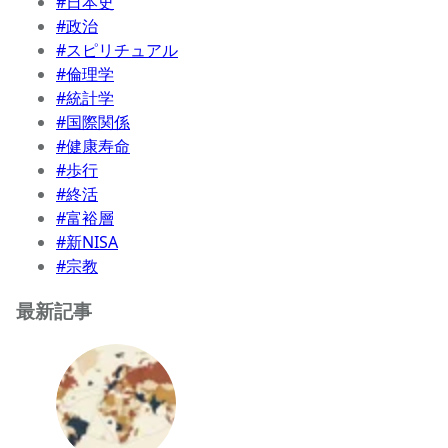
#日本史
#政治
#スピリチュアル
#倫理学
#統計学
#国際関係
#健康寿命
#歩行
#終活
#富裕層
#新NISA
#宗教
最新記事