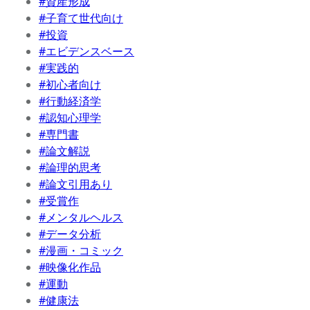
#資産形成
#子育て世代向け
#投資
#エビデンスベース
#実践的
#初心者向け
#行動経済学
#認知心理学
#専門書
#論文解説
#論理的思考
#論文引用あり
#受賞作
#メンタルヘルス
#データ分析
#漫画・コミック
#映像化作品
#運動
#健康法