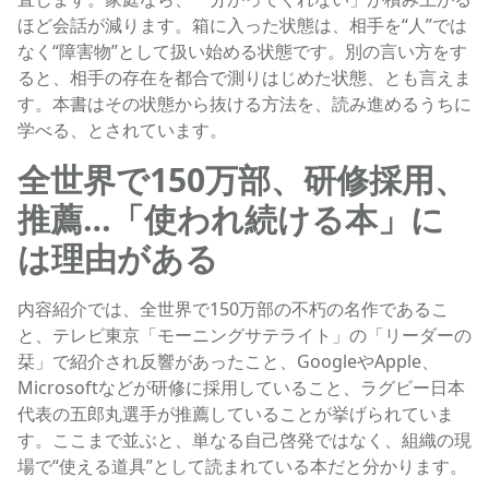
ほど会話が減ります。箱に入った状態は、相手を“人”では
なく“障害物”として扱い始める状態です。別の言い方をす
ると、相手の存在を都合で測りはじめた状態、とも言えま
す。本書はその状態から抜ける方法を、読み進めるうちに
学べる、とされています。
全世界で150万部、研修採用、
推薦…「使われ続ける本」に
は理由がある
内容紹介では、全世界で150万部の不朽の名作であるこ
と、テレビ東京「モーニングサテライト」の「リーダーの
栞」で紹介され反響があったこと、GoogleやApple、
Microsoftなどが研修に採用していること、ラグビー日本
代表の五郎丸選手が推薦していることが挙げられていま
す。ここまで並ぶと、単なる自己啓発ではなく、組織の現
場で“使える道具”として読まれている本だと分かります。