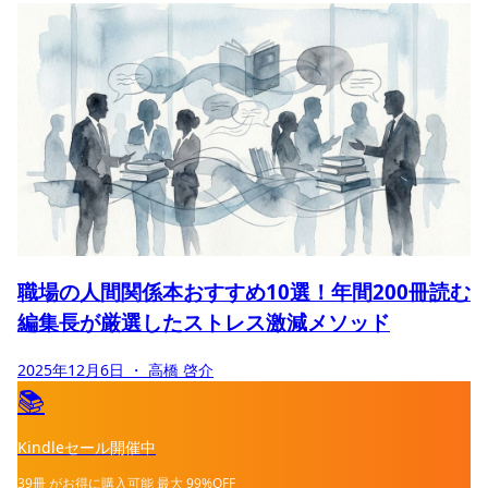
職場の人間関係本おすすめ10選！年間200冊読む
編集長が厳選したストレス激減メソッド
2025年12月6日
・ 高橋 啓介
📚
Kindleセール開催中
39冊
がお得に購入可能
最大
99%OFF