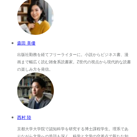
森田 美優
出版社勤務を経てフリーライターに。小説からビジネス書、漫
画まで幅広く読む雑食系読書家。Z世代の視点から現代的な読書
の楽しみ方を発信。
西村 陸
京都大学大学院で認知科学を研究する博士課程学生。理系であ
りながら文学への造詣も深く、科学と文学の交差点で新たな知