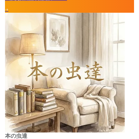
→
本の虫達