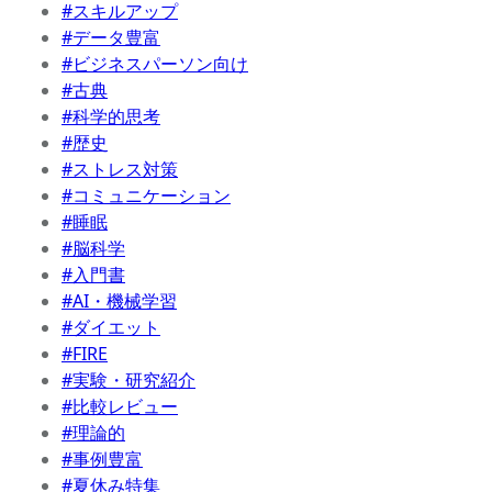
#スキルアップ
#データ豊富
#ビジネスパーソン向け
#古典
#科学的思考
#歴史
#ストレス対策
#コミュニケーション
#睡眠
#脳科学
#入門書
#AI・機械学習
#ダイエット
#FIRE
#実験・研究紹介
#比較レビュー
#理論的
#事例豊富
#夏休み特集