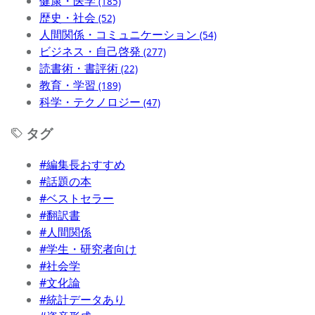
健康・医学
(185)
歴史・社会
(52)
人間関係・コミュニケーション
(54)
ビジネス・自己啓発
(277)
読書術・書評術
(22)
教育・学習
(189)
科学・テクノロジー
(47)
タグ
#編集長おすすめ
#話題の本
#ベストセラー
#翻訳書
#人間関係
#学生・研究者向け
#社会学
#文化論
#統計データあり