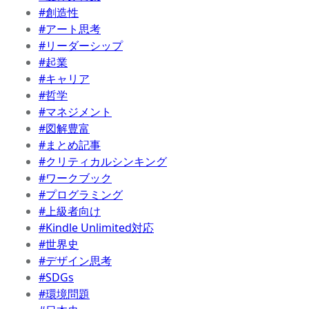
#創造性
#アート思考
#リーダーシップ
#起業
#キャリア
#哲学
#マネジメント
#図解豊富
#まとめ記事
#クリティカルシンキング
#ワークブック
#プログラミング
#上級者向け
#Kindle Unlimited対応
#世界史
#デザイン思考
#SDGs
#環境問題