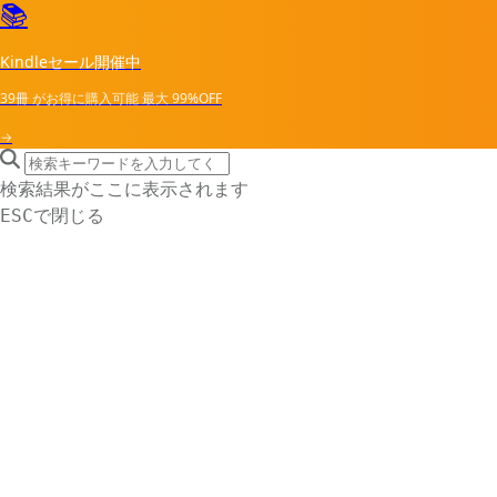
📚
Kindleセール開催中
39冊
がお得に購入可能
最大
99%OFF
→
search icon
サイト内検索
検索結果がここに表示されます
で閉じる
ESC