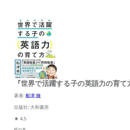
『世界で活躍する子の英語力の育て
著者:
船津 徹
出版社: 大和書房
★
4.5
紙の本