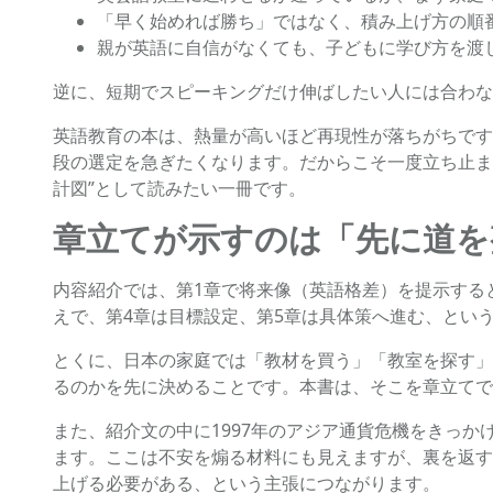
「早く始めれば勝ち」ではなく、積み上げ方の順
親が英語に自信がなくても、子どもに学び方を渡
逆に、短期でスピーキングだけ伸ばしたい人には合わな
英語教育の本は、熱量が高いほど再現性が落ちがちです
段の選定を急ぎたくなります。だからこそ一度立ち止まり
計図”として読みたい一冊です。
章立てが示すのは「先に道を
内容紹介では、第1章で将来像（英語格差）を提示する
えで、第4章は目標設定、第5章は具体策へ進む、とい
とくに、日本の家庭では「教材を買う」「教室を探す」
るのかを先に決めることです。本書は、そこを章立てで
また、紹介文の中に1997年のアジア通貨危機をきっ
ます。ここは不安を煽る材料にも見えますが、裏を返す
上げる必要がある、という主張につながります。