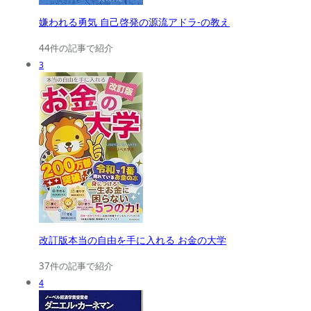
嫌われる勇気 自己啓発の源流アドラ-の教え
44件の記事で紹介
3
改訂版本当の自由を手に入れる お金の大学
37件の記事で紹介
4