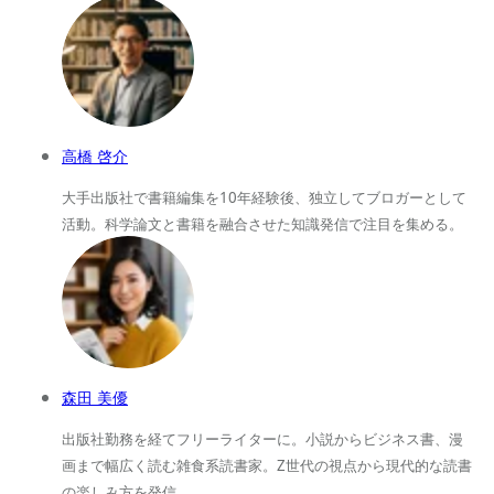
高橋 啓介
大手出版社で書籍編集を10年経験後、独立してブロガーとして
活動。科学論文と書籍を融合させた知識発信で注目を集める。
森田 美優
出版社勤務を経てフリーライターに。小説からビジネス書、漫
画まで幅広く読む雑食系読書家。Z世代の視点から現代的な読書
の楽しみ方を発信。