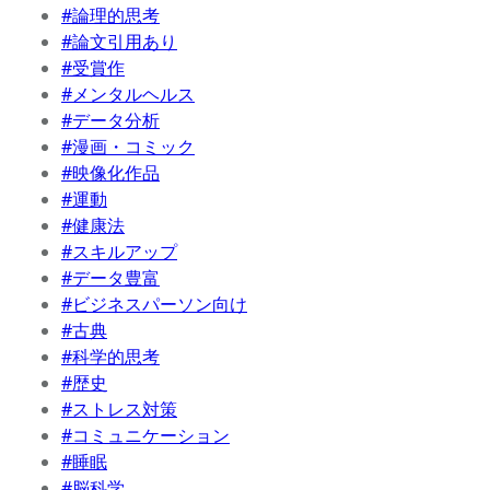
#論理的思考
#論文引用あり
#受賞作
#メンタルヘルス
#データ分析
#漫画・コミック
#映像化作品
#運動
#健康法
#スキルアップ
#データ豊富
#ビジネスパーソン向け
#古典
#科学的思考
#歴史
#ストレス対策
#コミュニケーション
#睡眠
#脳科学