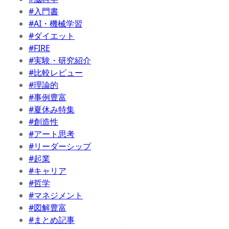
#入門書
#AI・機械学習
#ダイエット
#FIRE
#実験・研究紹介
#比較レビュー
#理論的
#事例豊富
#夏休み特集
#創造性
#アート思考
#リーダーシップ
#起業
#キャリア
#哲学
#マネジメント
#図解豊富
#まとめ記事