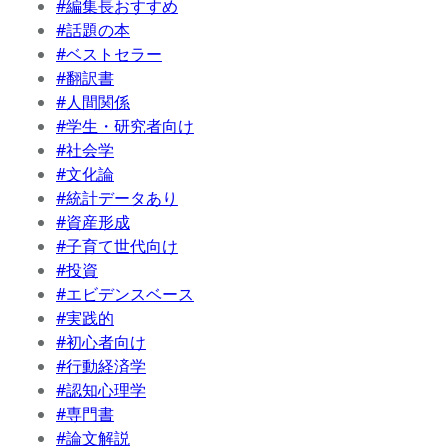
#編集長おすすめ
#話題の本
#ベストセラー
#翻訳書
#人間関係
#学生・研究者向け
#社会学
#文化論
#統計データあり
#資産形成
#子育て世代向け
#投資
#エビデンスベース
#実践的
#初心者向け
#行動経済学
#認知心理学
#専門書
#論文解説