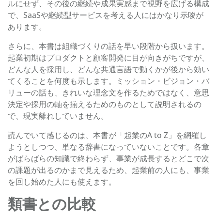
ルにせず、その後の継続や成果実感まで視野を広げる構成
で、SaaSや継続型サービスを考える人にはかなり示唆が
あります。
さらに、本書は組織づくりの話を早い段階から扱います。
起業初期はプロダクトと顧客開発に目が向きがちですが、
どんな人を採用し、どんな共通言語で動くかが後から効い
てくることを何度も示します。ミッション・ビジョン・バ
リューの話も、きれいな理念文を作るためではなく、意思
決定や採用の軸を揃えるためのものとして説明されるの
で、現実離れしていません。
読んでいて感じるのは、本書が「起業のA to Z」を網羅し
ようとしつつ、単なる辞書になっていないことです。各章
がばらばらの知識で終わらず、事業が成長するとどこで次
の課題が出るのかまで見えるため、起業前の人にも、事業
を回し始めた人にも使えます。
類書との比較