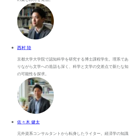
西村 陸
京都大学大学院で認知科学を研究する博士課程学生。理系であ
りながら文学への造詣も深く、科学と文学の交差点で新たな知
の可能性を探求。
佐々木 健太
元外資系コンサルタントから転身したライター。経済学の知識