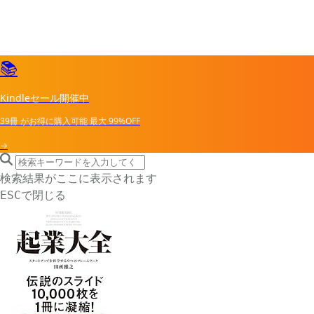
📚
Kindleセール開催中
39冊
がお得に購入可能
最大
99%OFF
→
search icon
サイト内検索
検索結果がここに表示されます
で閉じる
ESC