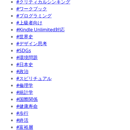
#クリティカルシンキング
#ワークブック
#プログラミング
#上級者向け
#Kindle Unlimited対応
#世界史
#デザイン思考
#SDGs
#環境問題
#日本史
#政治
#スピリチュアル
#倫理学
#統計学
#国際関係
#健康寿命
#歩行
#終活
#富裕層