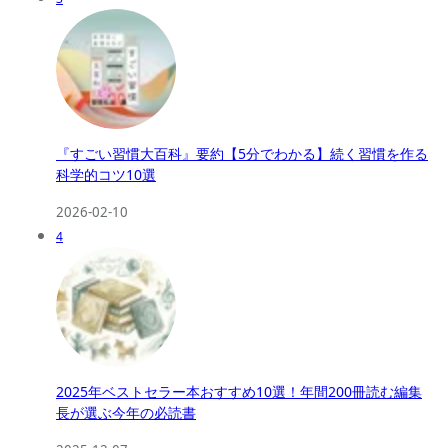
『すごい習慣大百科』要約【5分でわかる】続く習慣を作る
科学的コツ10選
2026-02-10
4
2025年ベストセラー本おすすめ10選！年間200冊読む編集
長が選ぶ今年の必読書