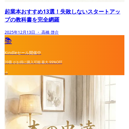
起業本おすすめ13選！失敗しないスタートアッ
プの教科書を完全網羅
2025年12月13日
・ 高橋 啓介
📚
Kindleセール開催中
39冊
がお得に購入可能
最大
99%OFF
→