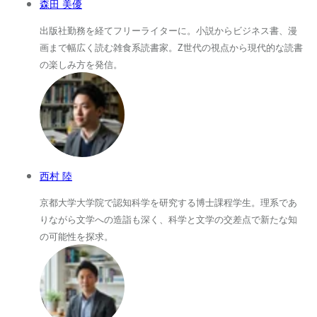
森田 美優
出版社勤務を経てフリーライターに。小説からビジネス書、漫
画まで幅広く読む雑食系読書家。Z世代の視点から現代的な読書
の楽しみ方を発信。
西村 陸
京都大学大学院で認知科学を研究する博士課程学生。理系であ
りながら文学への造詣も深く、科学と文学の交差点で新たな知
の可能性を探求。