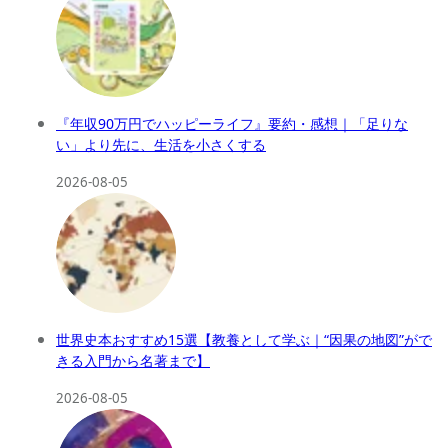
『年収90万円でハッピーライフ』要約・感想｜「足りな
い」より先に、生活を小さくする
2026-08-05
世界史本おすすめ15選【教養として学ぶ｜“因果の地図”がで
きる入門から名著まで】
2026-08-05