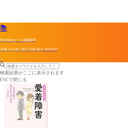
📚
Kindleセール開催中
34冊
がお得に購入可能
最大
90%OFF
→
search icon
サイト内検索
検索結果がここに表示されます
で閉じる
ESC