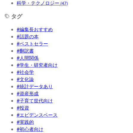
科学・テクノロジー
(47)
タグ
#編集長おすすめ
#話題の本
#ベストセラー
#翻訳書
#人間関係
#学生・研究者向け
#社会学
#文化論
#統計データあり
#資産形成
#子育て世代向け
#投資
#エビデンスベース
#実践的
#初心者向け