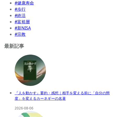
#健康寿命
#歩行
#終活
#富裕層
#新NISA
#宗教
最新記事
『人を動かす』要約・感想｜相手を変える前に「自分の態
度」を変えるカーネギーの名著
2026-08-06