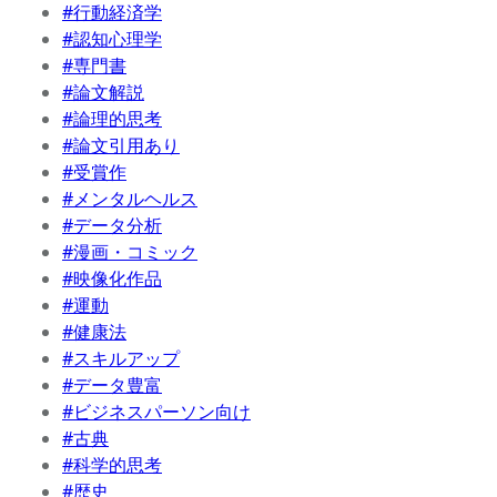
#行動経済学
#認知心理学
#専門書
#論文解説
#論理的思考
#論文引用あり
#受賞作
#メンタルヘルス
#データ分析
#漫画・コミック
#映像化作品
#運動
#健康法
#スキルアップ
#データ豊富
#ビジネスパーソン向け
#古典
#科学的思考
#歴史