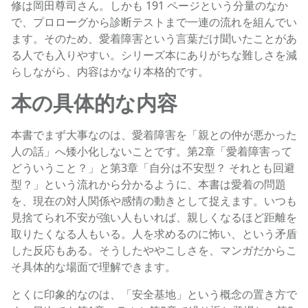
修は岡田尊司さん。しかも 191 ページという分量のなか
で、プロローグから診断テストまで一連の流れを組んでい
ます。そのため、愛着障害という言葉だけ聞いたことがあ
る人でも入りやすい。シリーズ本にありがちな難しさを減
らしながら、内容はかなり本格的です。
本の具体的な内容
本書でまず大事なのは、愛着障害を「親との仲が悪かった
人の話」へ矮小化しないことです。第2章「愛着障害って
どういうこと？」と第3章「自分は不安型？ それとも回避
型？」という流れから分かるように、本書は愛着の問題
を、現在の対人関係や感情の動きとして捉えます。いつも
見捨てられ不安が強い人もいれば、親しくなるほど距離を
取りたくなる人もいる。人を求めるのに怖い、という矛盾
した反応もある。そうしたややこしさを、マンガだからこ
そ具体的な場面で理解できます。
とくに印象的なのは、「安全基地」という概念の置き方で