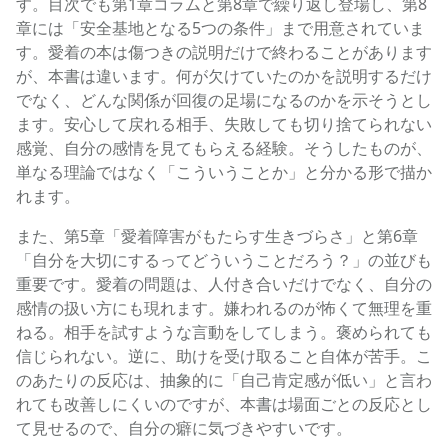
す。目次でも第1章コラムと第8章で繰り返し登場し、第8
章には「安全基地となる5つの条件」まで用意されていま
す。愛着の本は傷つきの説明だけで終わることがあります
が、本書は違います。何が欠けていたのかを説明するだけ
でなく、どんな関係が回復の足場になるのかを示そうとし
ます。安心して戻れる相手、失敗しても切り捨てられない
感覚、自分の感情を見てもらえる経験。そうしたものが、
単なる理論ではなく「こういうことか」と分かる形で描か
れます。
また、第5章「愛着障害がもたらす生きづらさ」と第6章
「自分を大切にするってどういうことだろう？」の並びも
重要です。愛着の問題は、人付き合いだけでなく、自分の
感情の扱い方にも現れます。嫌われるのが怖くて無理を重
ねる。相手を試すような言動をしてしまう。褒められても
信じられない。逆に、助けを受け取ること自体が苦手。こ
のあたりの反応は、抽象的に「自己肯定感が低い」と言わ
れても改善しにくいのですが、本書は場面ごとの反応とし
て見せるので、自分の癖に気づきやすいです。