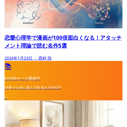
恋愛心理学で漫画が100倍面白くなる！アタッチ
メント理論で読む名作5選
2026年1月23日
・ 西村 陸
📚
Kindleセール開催中
34冊
がお得に購入可能
最大
90%OFF
→