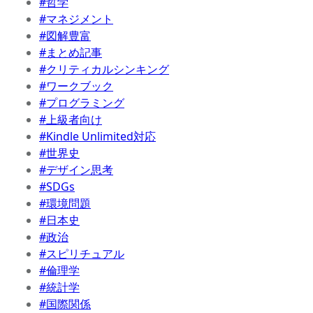
#哲学
#マネジメント
#図解豊富
#まとめ記事
#クリティカルシンキング
#ワークブック
#プログラミング
#上級者向け
#Kindle Unlimited対応
#世界史
#デザイン思考
#SDGs
#環境問題
#日本史
#政治
#スピリチュアル
#倫理学
#統計学
#国際関係