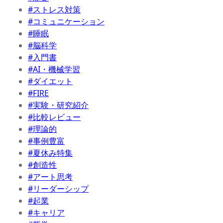
#ストレス対策
#コミュニケーション
#睡眠
#脳科学
#入門書
#AI・機械学習
#ダイエット
#FIRE
#実験・研究紹介
#比較レビュー
#理論的
#事例豊富
#夏休み特集
#創造性
#アート思考
#リーダーシップ
#起業
#キャリア