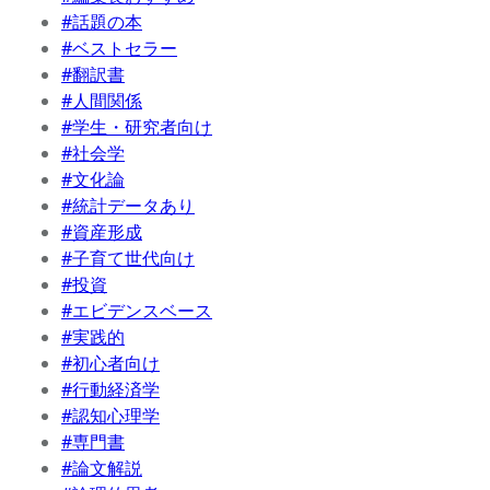
#話題の本
#ベストセラー
#翻訳書
#人間関係
#学生・研究者向け
#社会学
#文化論
#統計データあり
#資産形成
#子育て世代向け
#投資
#エビデンスベース
#実践的
#初心者向け
#行動経済学
#認知心理学
#専門書
#論文解説