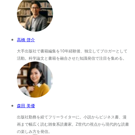
高橋 啓介
大手出版社で書籍編集を10年経験後、独立してブロガーとして
活動。科学論文と書籍を融合させた知識発信で注目を集める。
森田 美優
出版社勤務を経てフリーライターに。小説からビジネス書、漫
画まで幅広く読む雑食系読書家。Z世代の視点から現代的な読書
の楽しみ方を発信。