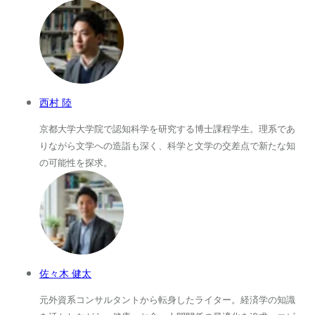
西村 陸
京都大学大学院で認知科学を研究する博士課程学生。理系であ
りながら文学への造詣も深く、科学と文学の交差点で新たな知
の可能性を探求。
佐々木 健太
元外資系コンサルタントから転身したライター。経済学の知識