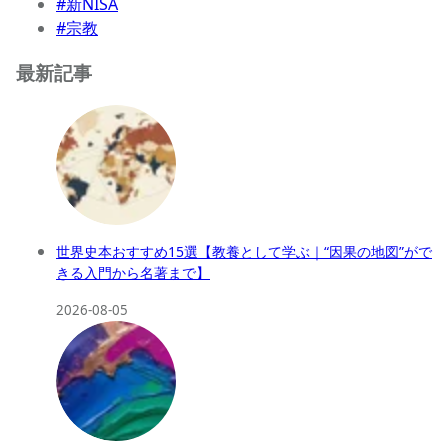
#新NISA
#宗教
最新記事
世界史本おすすめ15選【教養として学ぶ｜“因果の地図”がで
きる入門から名著まで】
2026-08-05