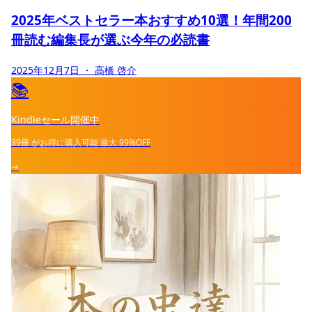
2025年ベストセラー本おすすめ10選！年間200
冊読む編集長が選ぶ今年の必読書
2025年12月7日
・ 高橋 啓介
📚
Kindleセール開催中
39冊
がお得に購入可能
最大
99%OFF
→