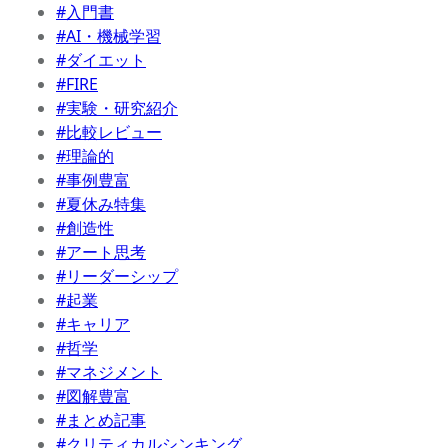
#入門書
#AI・機械学習
#ダイエット
#FIRE
#実験・研究紹介
#比較レビュー
#理論的
#事例豊富
#夏休み特集
#創造性
#アート思考
#リーダーシップ
#起業
#キャリア
#哲学
#マネジメント
#図解豊富
#まとめ記事
#クリティカルシンキング