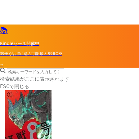
📚
Kindleセール開催中
39冊
がお得に購入可能
最大
99%OFF
→
search icon
サイト内検索
検索結果がここに表示されます
で閉じる
ESC