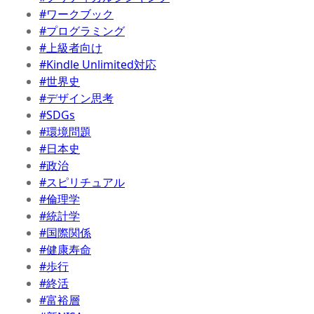
#ワークブック
#プログラミング
#上級者向け
#Kindle Unlimited対応
#世界史
#デザイン思考
#SDGs
#環境問題
#日本史
#政治
#スピリチュアル
#倫理学
#統計学
#国際関係
#健康寿命
#歩行
#終活
#富裕層