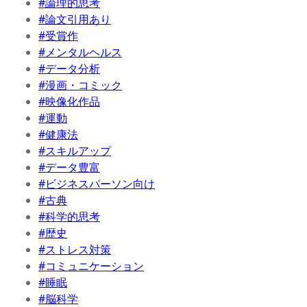
#論理的思考
#論文引用あり
#受賞作
#メンタルヘルス
#データ分析
#漫画・コミック
#映像化作品
#運動
#健康法
#スキルアップ
#データ豊富
#ビジネスパーソン向け
#古典
#科学的思考
#歴史
#ストレス対策
#コミュニケーション
#睡眠
#脳科学