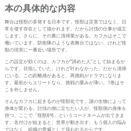
本の具体的な内容
舞台は怪獣の多発する日本です。怪獣は災害ではなく、日
常を侵す存在として描かれます。だから討伐の仕事が成立
します。さらに、その裏に清掃業がある。カフカはそこで
働いています。防衛隊のような表舞台ではない。けれど怪
獣の現実に一番近い場所です。
この設定が効くのは、カフカが“諦めた人”として始まるか
らです。目指していた。けれど叶わなかった。だから清掃
にいる。この距離感があると、再挑戦がドラマになりま
す。最初からエリートなら、挑戦の重みが薄い。1巻はそ
こを外しません。
そんなカフカに起きるのが怪獣化です。謎の生物によって
身体が変わる。討伐の側に立ちたい人が、怪獣側の身体を
持つ。ここで「怪獣8号」というコードネームが出てきま
す。名付けが始まると、世界が動き出す。もう個人の悩み
ではなく、組織の脅威として扱われるからです。