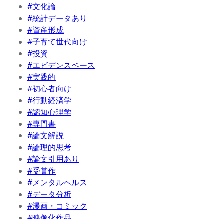
#文化論
#統計データあり
#資産形成
#子育て世代向け
#投資
#エビデンスベース
#実践的
#初心者向け
#行動経済学
#認知心理学
#専門書
#論文解説
#論理的思考
#論文引用あり
#受賞作
#メンタルヘルス
#データ分析
#漫画・コミック
#映像化作品