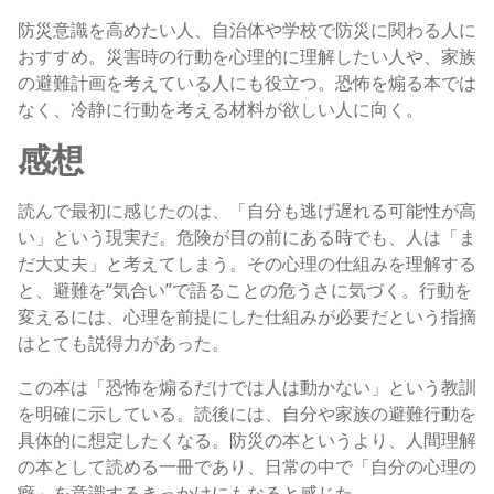
防災意識を高めたい人、自治体や学校で防災に関わる人に
おすすめ。災害時の行動を心理的に理解したい人や、家族
の避難計画を考えている人にも役立つ。恐怖を煽る本では
なく、冷静に行動を考える材料が欲しい人に向く。
感想
読んで最初に感じたのは、「自分も逃げ遅れる可能性が高
い」という現実だ。危険が目の前にある時でも、人は「ま
だ大丈夫」と考えてしまう。その心理の仕組みを理解する
と、避難を“気合い”で語ることの危うさに気づく。行動を
変えるには、心理を前提にした仕組みが必要だという指摘
はとても説得力があった。
この本は「恐怖を煽るだけでは人は動かない」という教訓
を明確に示している。読後には、自分や家族の避難行動を
具体的に想定したくなる。防災の本というより、人間理解
の本として読める一冊であり、日常の中で「自分の心理の
癖」を意識するきっかけにもなると感じた。