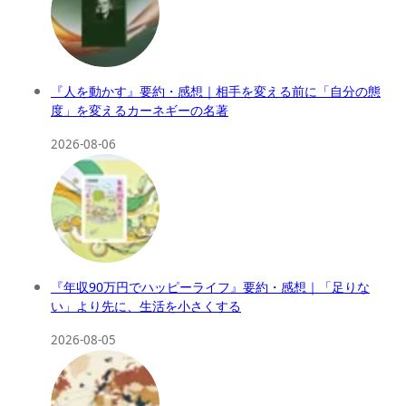
『人を動かす』要約・感想｜相手を変える前に「自分の態
度」を変えるカーネギーの名著
2026-08-06
『年収90万円でハッピーライフ』要約・感想｜「足りな
い」より先に、生活を小さくする
2026-08-05