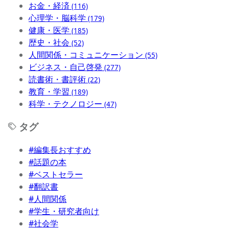
お金・経済
(116)
心理学・脳科学
(179)
健康・医学
(185)
歴史・社会
(52)
人間関係・コミュニケーション
(55)
ビジネス・自己啓発
(277)
読書術・書評術
(22)
教育・学習
(189)
科学・テクノロジー
(47)
タグ
#編集長おすすめ
#話題の本
#ベストセラー
#翻訳書
#人間関係
#学生・研究者向け
#社会学