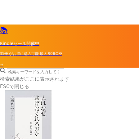
📚
Kindleセール開催中
35冊
がお得に購入可能
最大
90%OFF
→
search icon
サイト内検索
検索結果がここに表示されます
で閉じる
ESC