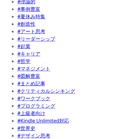
#理論的
#事例豊富
#夏休み特集
#創造性
#アート思考
#リーダーシップ
#起業
#キャリア
#哲学
#マネジメント
#図解豊富
#まとめ記事
#クリティカルシンキング
#ワークブック
#プログラミング
#上級者向け
#Kindle Unlimited対応
#世界史
#デザイン思考