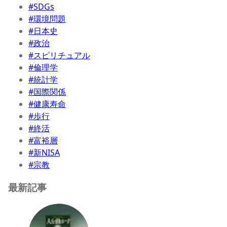
#SDGs
#環境問題
#日本史
#政治
#スピリチュアル
#倫理学
#統計学
#国際関係
#健康寿命
#歩行
#終活
#富裕層
#新NISA
#宗教
最新記事