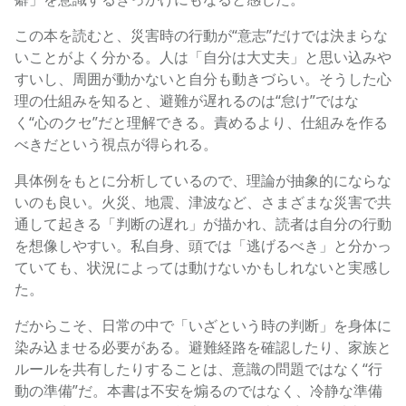
この本を読むと、災害時の行動が“意志”だけでは決まらな
いことがよく分かる。人は「自分は大丈夫」と思い込みや
すいし、周囲が動かないと自分も動きづらい。そうした心
理の仕組みを知ると、避難が遅れるのは“怠け”ではな
く“心のクセ”だと理解できる。責めるより、仕組みを作る
べきだという視点が得られる。
具体例をもとに分析しているので、理論が抽象的にならな
いのも良い。火災、地震、津波など、さまざまな災害で共
通して起きる「判断の遅れ」が描かれ、読者は自分の行動
を想像しやすい。私自身、頭では「逃げるべき」と分かっ
ていても、状況によっては動けないかもしれないと実感し
た。
だからこそ、日常の中で「いざという時の判断」を身体に
染み込ませる必要がある。避難経路を確認したり、家族と
ルールを共有したりすることは、意識の問題ではなく“行
動の準備”だ。本書は不安を煽るのではなく、冷静な準備