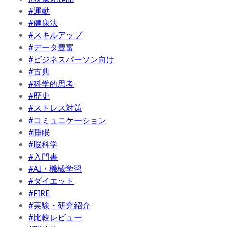
#運動
#健康法
#スキルアップ
#データ豊富
#ビジネスパーソン向け
#古典
#科学的思考
#歴史
#ストレス対策
#コミュニケーション
#睡眠
#脳科学
#入門書
#AI・機械学習
#ダイエット
#FIRE
#実験・研究紹介
#比較レビュー