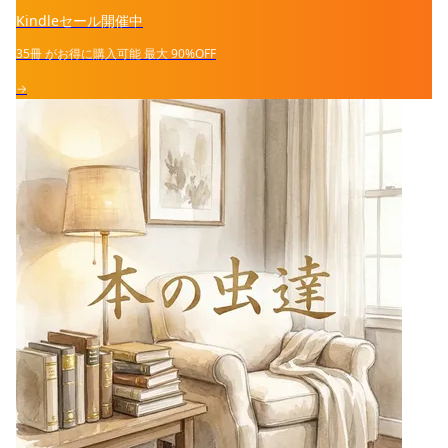
Kindleセール開催中
35冊
がお得に購入可能
最大
90%OFF
→