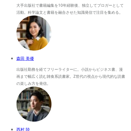
大手出版社で書籍編集を10年経験後、独立してブロガーとして
活動。科学論文と書籍を融合させた知識発信で注目を集める。
森田 美優
出版社勤務を経てフリーライターに。小説からビジネス書、漫
画まで幅広く読む雑食系読書家。Z世代の視点から現代的な読書
の楽しみ方を発信。
西村 陸