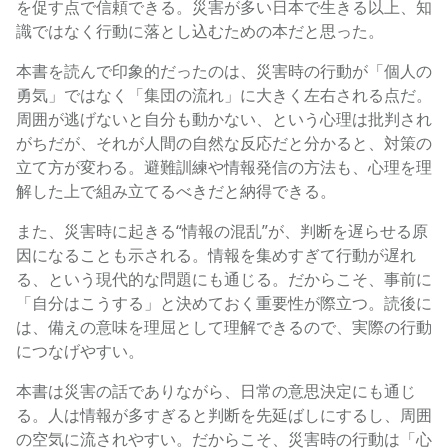
を促す点で信頼できる。災害が多い日本で生きる以上、知
識ではなく行動に落とし込むための本だと思った。
本書を読んで印象的だったのは、災害時の行動が「個人の
勇気」ではなく「集団の流れ」に大きく左右される点だ。
周囲が逃げないと自分も動かない、という心理は批判され
がちだが、それが人間の自然な反応だと分かると、対策の
立て方が変わる。避難訓練や情報発信の方法も、心理を理
解した上で組み立てるべきだと納得できる。
また、災害時に起きる“情報の混乱”が、判断を遅らせる原
因になることも示される。情報を集めすぎて行動が遅れ
る、という現代的な問題にも通じる。だからこそ、事前に
「自分はこうする」と決めておく重要性が際立つ。読後に
は、備えの意味を理屈として理解できるので、実際の行動
につなげやすい。
本書は災害の話でありながら、日常の意思決定にも通じ
る。人は情報が多すぎると判断を先延ばしにするし、周囲
の空気に流されやすい。だからこそ、災害時の行動は「心