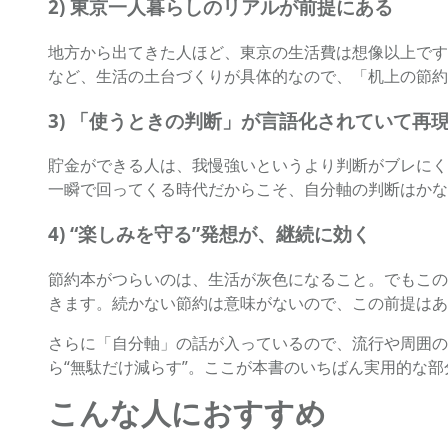
2) 東京一人暮らしのリアルが前提にある
地方から出てきた人ほど、東京の生活費は想像以上です
など、生活の土台づくりが具体的なので、「机上の節約
3) 「使うときの判断」が言語化されていて再
貯金ができる人は、我慢強いというより判断がブレにく
一瞬で回ってくる時代だからこそ、自分軸の判断はかな
4) “楽しみを守る”発想が、継続に効く
節約本がつらいのは、生活が灰色になること。でもこの
きます。続かない節約は意味がないので、この前提はあ
さらに「自分軸」の話が入っているので、流行や周囲の
ら“無駄だけ減らす”。ここが本書のいちばん実用的な
こんな人におすすめ