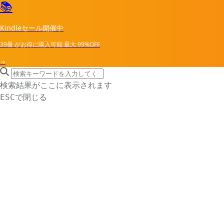
📚
Kindleセール開催中
39冊
がお得に購入可能
最大
99%OFF
→
search icon
サイト内検索
検索結果がここに表示されます
で閉じる
ESC