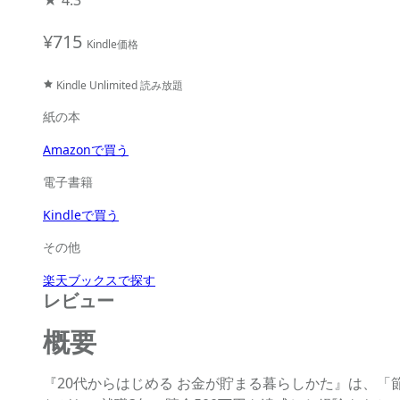
★
4.3
¥715
Kindle価格
Kindle Unlimited 読み放題
紙の本
Amazonで買う
電子書籍
Kindleで買う
その他
楽天ブックスで探す
レビュー
概要
『20代からはじめる お金が貯まる暮らしかた』は、「