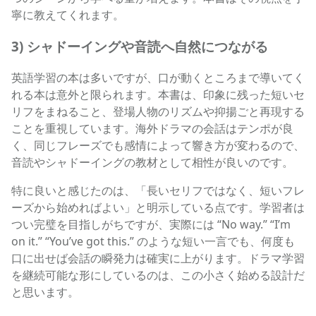
寧に教えてくれます。
3) シャドーイングや音読へ自然につながる
英語学習の本は多いですが、口が動くところまで導いてく
れる本は意外と限られます。本書は、印象に残った短いセ
リフをまねること、登場人物のリズムや抑揚ごと再現する
ことを重視しています。海外ドラマの会話はテンポが良
く、同じフレーズでも感情によって響き方が変わるので、
音読やシャドーイングの教材として相性が良いのです。
特に良いと感じたのは、「長いセリフではなく、短いフレ
ーズから始めればよい」と明示している点です。学習者は
つい完璧を目指しがちですが、実際には “No way.” “I’m
on it.” “You’ve got this.” のような短い一言でも、何度も
口に出せば会話の瞬発力は確実に上がります。ドラマ学習
を継続可能な形にしているのは、この小さく始める設計だ
と思います。