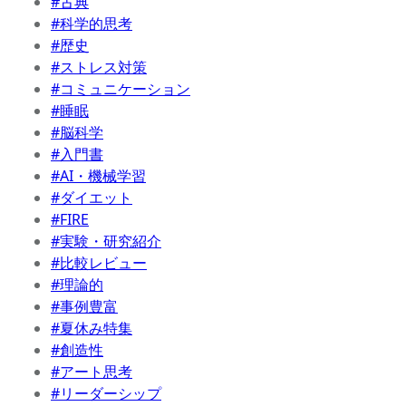
#古典
#科学的思考
#歴史
#ストレス対策
#コミュニケーション
#睡眠
#脳科学
#入門書
#AI・機械学習
#ダイエット
#FIRE
#実験・研究紹介
#比較レビュー
#理論的
#事例豊富
#夏休み特集
#創造性
#アート思考
#リーダーシップ