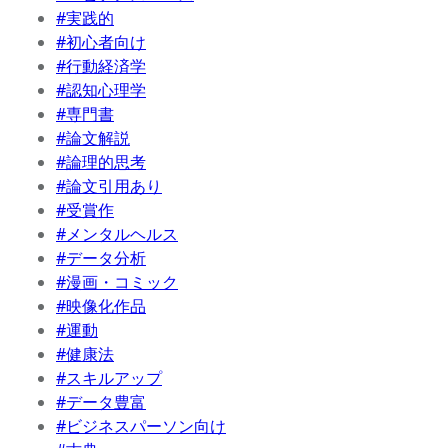
#実践的
#初心者向け
#行動経済学
#認知心理学
#専門書
#論文解説
#論理的思考
#論文引用あり
#受賞作
#メンタルヘルス
#データ分析
#漫画・コミック
#映像化作品
#運動
#健康法
#スキルアップ
#データ豊富
#ビジネスパーソン向け