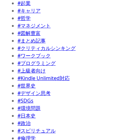
#起業
#キャリア
#哲学
#マネジメント
#図解豊富
#まとめ記事
#クリティカルシンキング
#ワークブック
#プログラミング
#上級者向け
#Kindle Unlimited対応
#世界史
#デザイン思考
#SDGs
#環境問題
#日本史
#政治
#スピリチュアル
#倫理学