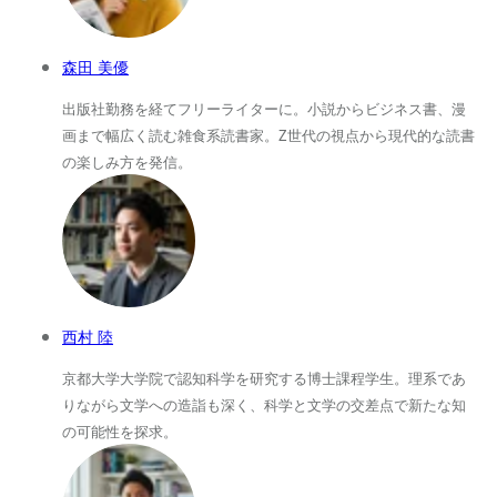
森田 美優
出版社勤務を経てフリーライターに。小説からビジネス書、漫
画まで幅広く読む雑食系読書家。Z世代の視点から現代的な読書
の楽しみ方を発信。
西村 陸
京都大学大学院で認知科学を研究する博士課程学生。理系であ
りながら文学への造詣も深く、科学と文学の交差点で新たな知
の可能性を探求。