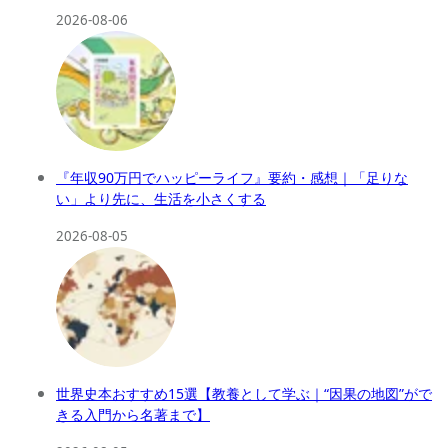
2026-08-06
『年収90万円でハッピーライフ』要約・感想｜「足りな
い」より先に、生活を小さくする
2026-08-05
世界史本おすすめ15選【教養として学ぶ｜“因果の地図”がで
きる入門から名著まで】