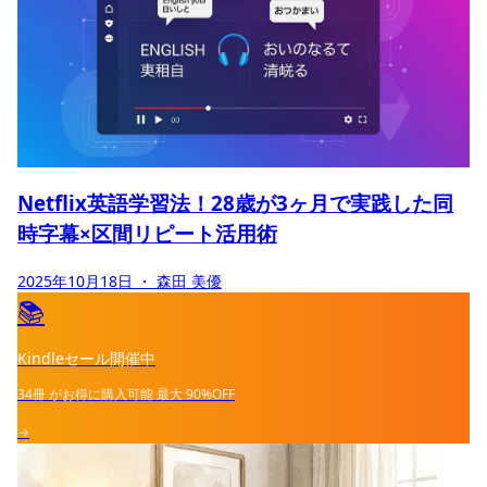
Netflix英語学習法！28歳が3ヶ月で実践した同
時字幕×区間リピート活用術
2025年10月18日
・ 森田 美優
📚
Kindleセール開催中
34冊
がお得に購入可能
最大
90%OFF
→