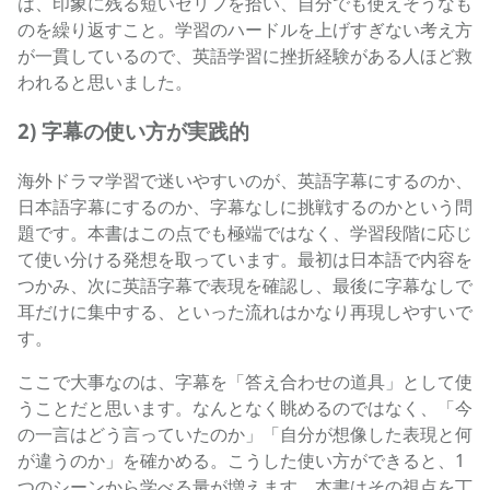
は、印象に残る短いセリフを拾い、自分でも使えそうなも
のを繰り返すこと。学習のハードルを上げすぎない考え方
が一貫しているので、英語学習に挫折経験がある人ほど救
われると思いました。
2) 字幕の使い方が実践的
海外ドラマ学習で迷いやすいのが、英語字幕にするのか、
日本語字幕にするのか、字幕なしに挑戦するのかという問
題です。本書はこの点でも極端ではなく、学習段階に応じ
て使い分ける発想を取っています。最初は日本語で内容を
つかみ、次に英語字幕で表現を確認し、最後に字幕なしで
耳だけに集中する、といった流れはかなり再現しやすいで
す。
ここで大事なのは、字幕を「答え合わせの道具」として使
うことだと思います。なんとなく眺めるのではなく、「今
の一言はどう言っていたのか」「自分が想像した表現と何
が違うのか」を確かめる。こうした使い方ができると、1
つのシーンから学べる量が増えます。本書はその視点を丁