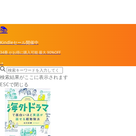
📚
Kindleセール開催中
34冊
がお得に購入可能
最大
90%OFF
→
search icon
サイト内検索
検索結果がここに表示されます
で閉じる
ESC