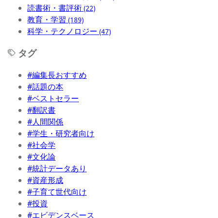
読書術・書評術
(22)
教育・学習
(189)
科学・テクノロジー
(47)
タグ
#編集長おすすめ
#話題の本
#ベストセラー
#翻訳書
#人間関係
#学生・研究者向け
#社会学
#文化論
#統計データあり
#資産形成
#子育て世代向け
#投資
#エビデンスベース