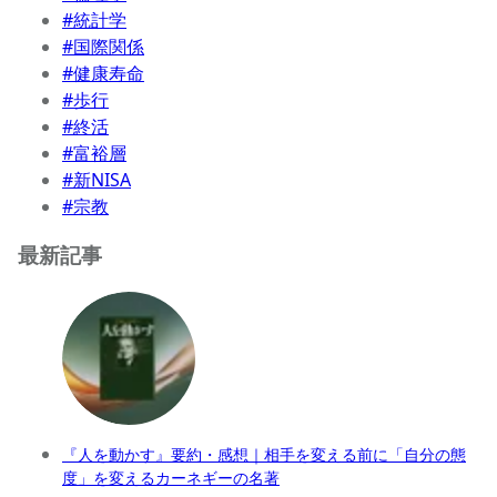
#統計学
#国際関係
#健康寿命
#歩行
#終活
#富裕層
#新NISA
#宗教
最新記事
『人を動かす』要約・感想｜相手を変える前に「自分の態
度」を変えるカーネギーの名著