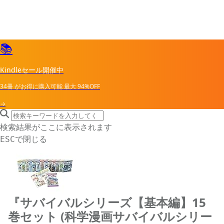
📚
Kindleセール開催中
34冊
がお得に購入可能
最大
94%OFF
→
search icon
サイト内検索
検索結果がここに表示されます
で閉じる
ESC
『サバイバルシリーズ【基本編】15
巻セット (科学漫画サバイバルシリー