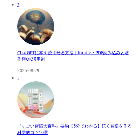
2
ChatGPTに本を読ませる方法｜Kindle・PDF読み込みと著
作権OK活用術
2025-08-29
3
『すごい習慣大百科』要約【5分でわかる】続く習慣を作る
科学的コツ10選