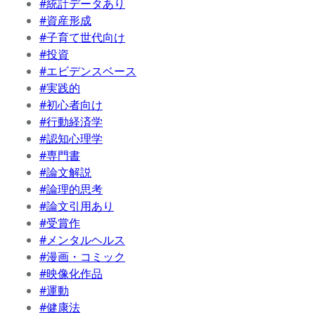
#統計データあり
#資産形成
#子育て世代向け
#投資
#エビデンスベース
#実践的
#初心者向け
#行動経済学
#認知心理学
#専門書
#論文解説
#論理的思考
#論文引用あり
#受賞作
#メンタルヘルス
#漫画・コミック
#映像化作品
#運動
#健康法