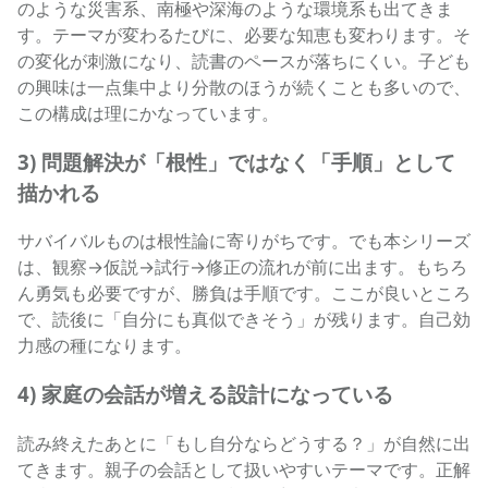
のような災害系、南極や深海のような環境系も出てきま
す。テーマが変わるたびに、必要な知恵も変わります。そ
の変化が刺激になり、読書のペースが落ちにくい。子ども
の興味は一点集中より分散のほうが続くことも多いので、
この構成は理にかなっています。
3) 問題解決が「根性」ではなく「手順」として
描かれる
サバイバルものは根性論に寄りがちです。でも本シリーズ
は、観察→仮説→試行→修正の流れが前に出ます。もちろ
ん勇気も必要ですが、勝負は手順です。ここが良いところ
で、読後に「自分にも真似できそう」が残ります。自己効
力感の種になります。
4) 家庭の会話が増える設計になっている
読み終えたあとに「もし自分ならどうする？」が自然に出
てきます。親子の会話として扱いやすいテーマです。正解