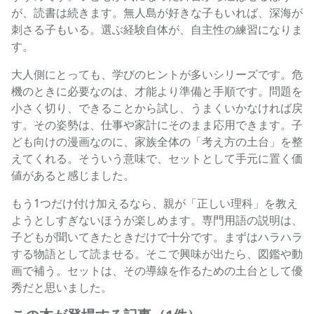
が、読書は続きます。無人島が好きな子もいれば、深海が
刺さる子もいる。選ぶ経験自体が、自主性の練習になりま
す。
大人側にとっても、学びのヒントが多いシリーズです。危
機のときに必要なのは、才能より準備と手順です。問題を
小さく切り、できることから試し、うまくいかなければ戻
す。その姿勢は、仕事や家計にそのまま応用できます。子
ども向けの漫画なのに、家族全体の「考え方の土台」を整
えてくれる。そういう意味で、セットとして手元に置く価
値があると感じました。
もう1つだけ付け加えるなら、親が「正しい理科」を教え
ようとしすぎないほうが楽しめます。専門用語の説明は、
子どもが聞いてきたときだけで十分です。まずはハラハラ
する物語として読ませる。そこで興味が出たら、図鑑や動
画で補う。セットは、その導線を作るための土台として優
秀だと思いました。