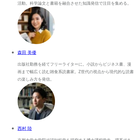
活動。科学論文と書籍を融合させた知識発信で注目を集める。
森田 美優
出版社勤務を経てフリーライターに。小説からビジネス書、漫
画まで幅広く読む雑食系読書家。Z世代の視点から現代的な読書
の楽しみ方を発信。
西村 陸