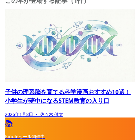
この本が登場する記事（1件）
子供の理系脳を育てる科学漫画おすすめ10選！
小学生が夢中になるSTEM教育の入り口
2026年1月8日
・ 佐々木 健太
📚
Kindleセール開催中