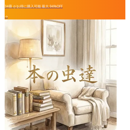
34冊
がお得に購入可能
最大
94%OFF
→