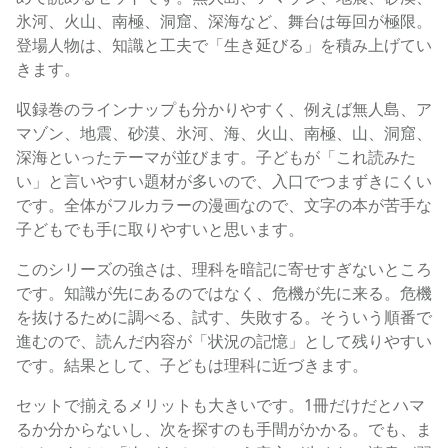
氷河、火山、南極、洞窟、深海など、舞台は毎回が極限。
登場人物は、知識と工夫で「生き延びる」を積み上げてい
きます。
収録巻のラインナップも分かりやすく、例えば無人島、ア
マゾン、地震、砂漠、氷河、海、火山、南極、山、洞窟、
深海といったテーマが並びます。子どもが「これ読みた
い」と言いやすい題材が多いので、入口でつまずきにくい
です。全体がフルカラーの漫画なので、文字の本が苦手な
子どもでも手に取りやすいと思います。
このシリーズの強さは、理科を暗記に寄せすぎないところ
です。知識が先にあるのではなく、危機が先に来る。危機
を抜けるために調べる、試す、失敗する。そういう順番で
進むので、読んだ内容が「状況の記憶」として残りやすい
です。結果として、子どもは理科に近づきます。
セットで揃えるメリットも大きいです。1冊だけだとハマ
るか分からないし、次を探すのも手間がかかる。でも、ま