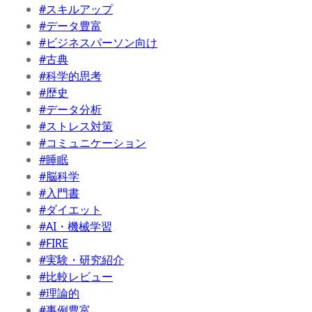
#スキルアップ
#データ豊富
#ビジネスパーソン向け
#古典
#科学的思考
#歴史
#データ分析
#ストレス対策
#コミュニケーション
#睡眠
#脳科学
#入門書
#ダイエット
#AI・機械学習
#FIRE
#実験・研究紹介
#比較レビュー
#理論的
#事例豊富