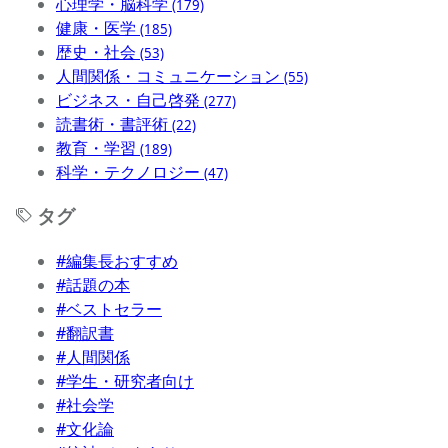
心理学・脳科学
(179)
健康・医学
(185)
歴史・社会
(53)
人間関係・コミュニケーション
(55)
ビジネス・自己啓発
(277)
読書術・書評術
(22)
教育・学習
(189)
科学・テクノロジー
(47)
タグ
#編集長おすすめ
#話題の本
#ベストセラー
#翻訳書
#人間関係
#学生・研究者向け
#社会学
#文化論