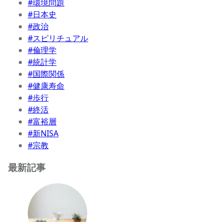
#環境問題
#日本史
#政治
#スピリチュアル
#倫理学
#統計学
#国際関係
#健康寿命
#歩行
#終活
#富裕層
#新NISA
#宗教
最新記事