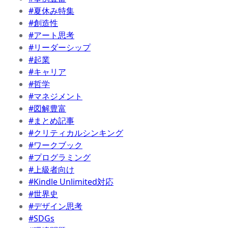
#夏休み特集
#創造性
#アート思考
#リーダーシップ
#起業
#キャリア
#哲学
#マネジメント
#図解豊富
#まとめ記事
#クリティカルシンキング
#ワークブック
#プログラミング
#上級者向け
#Kindle Unlimited対応
#世界史
#デザイン思考
#SDGs