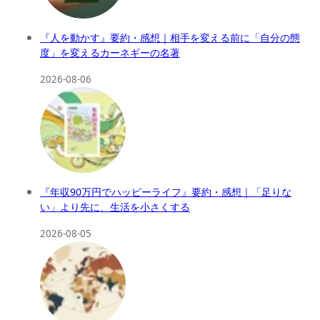
『人を動かす』要約・感想｜相手を変える前に「自分の態
度」を変えるカーネギーの名著
2026-08-06
『年収90万円でハッピーライフ』要約・感想｜「足りな
い」より先に、生活を小さくする
2026-08-05