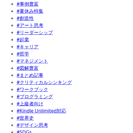
#事例豊富
#夏休み特集
#創造性
#アート思考
#リーダーシップ
#起業
#キャリア
#哲学
#マネジメント
#図解豊富
#まとめ記事
#クリティカルシンキング
#ワークブック
#プログラミング
#上級者向け
#Kindle Unlimited対応
#世界史
#デザイン思考
#SDGs