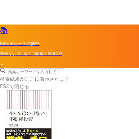
📚
Kindleセール開催中
39冊
がお得に購入可能
最大
99%OFF
→
search icon
サイト内検索
検索結果がここに表示されます
で閉じる
ESC