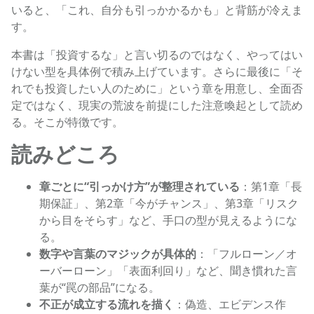
いると、「これ、自分も引っかかるかも」と背筋が冷えま
す。
本書は「投資するな」と言い切るのではなく、やってはい
けない型を具体例で積み上げています。さらに最後に「そ
れでも投資したい人のために」という章を用意し、全面否
定ではなく、現実の荒波を前提にした注意喚起として読め
る。そこが特徴です。
読みどころ
章ごとに“引っかけ方”が整理されている
：第1章「長
期保証」、第2章「今がチャンス」、第3章「リスク
から目をそらす」など、手口の型が見えるようにな
る。
数字や言葉のマジックが具体的
：「フルローン／オ
ーバーローン」「表面利回り」など、聞き慣れた言
葉が“罠の部品”になる。
不正が成立する流れを描く
：偽造、エビデンス作