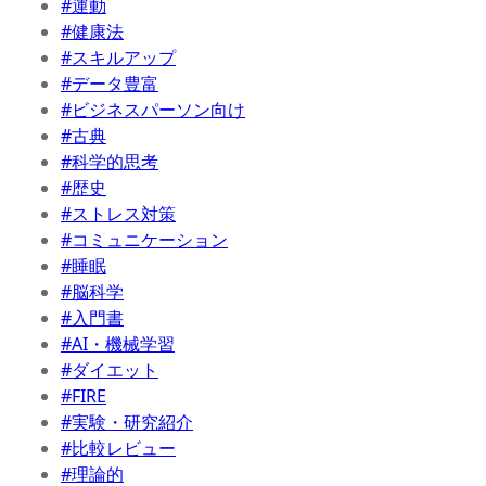
#運動
#健康法
#スキルアップ
#データ豊富
#ビジネスパーソン向け
#古典
#科学的思考
#歴史
#ストレス対策
#コミュニケーション
#睡眠
#脳科学
#入門書
#AI・機械学習
#ダイエット
#FIRE
#実験・研究紹介
#比較レビュー
#理論的