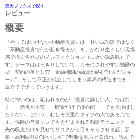
楽天ブックスで探す
レビュー
概要
『やってはいけない不動産投資』は、甘い成功談ではなく
「不動産投資で何が起き得るか」を、かなり生々しい現場
感で描く告発型のノンフィクション（に近い読み味）で
す。テーマははっきりしていて、カモにされやすい勧誘の
型、契約の落とし穴、金融機関の融資が絡む“歪んだスキ
ーム”、そして不正が成立してしまう業界の構造までを、
章立てで追っていきます。
特に怖いのは、狙われるのが「投資に詳しい人」ではな
く、「老後が不安」「貯金だけでは心配」「でも大損はし
たくない」という、むしろ慎重なタイプの人である点で
す。保険の営業マンでさえだまされる勧誘テクニック、目
先の収支だけを見せてリスクから目をそらさせる話、新
築・高利回りの“おいしさ”で判断を鈍らせる流れ。読んで