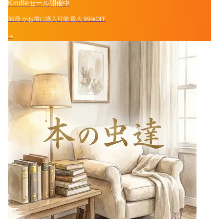
Kindleセール開催中
39冊
がお得に購入可能
最大
99%OFF
→