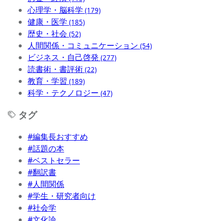
心理学・脳科学
(179)
健康・医学
(185)
歴史・社会
(52)
人間関係・コミュニケーション
(54)
ビジネス・自己啓発
(277)
読書術・書評術
(22)
教育・学習
(189)
科学・テクノロジー
(47)
タグ
#編集長おすすめ
#話題の本
#ベストセラー
#翻訳書
#人間関係
#学生・研究者向け
#社会学
#文化論