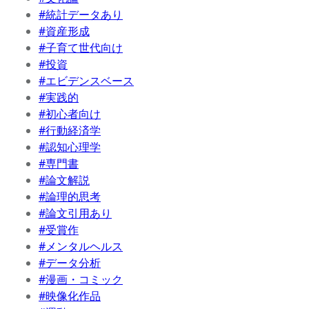
#統計データあり
#資産形成
#子育て世代向け
#投資
#エビデンスベース
#実践的
#初心者向け
#行動経済学
#認知心理学
#専門書
#論文解説
#論理的思考
#論文引用あり
#受賞作
#メンタルヘルス
#データ分析
#漫画・コミック
#映像化作品