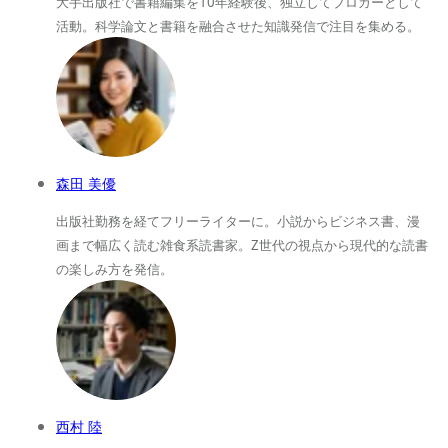
大手出版社で書籍編集を10年経験後、独立してブロガーとして
活動。科学論文と書籍を融合させた知識発信で注目を集める。
森田 美優
出版社勤務を経てフリーライターに。小説からビジネス書、漫
画まで幅広く読む雑食系読書家。Z世代の視点から現代的な読書
の楽しみ方を発信。
西村 陸