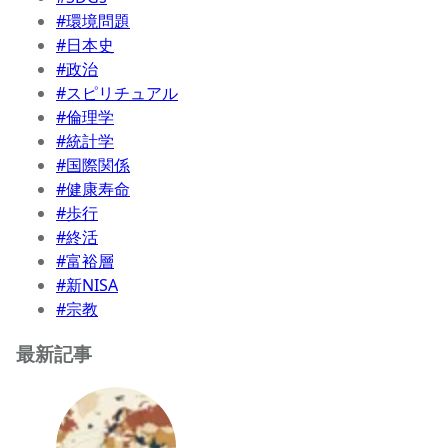
#環境問題
#日本史
#政治
#スピリチュアル
#倫理学
#統計学
#国際関係
#健康寿命
#歩行
#終活
#富裕層
#新NISA
#宗教
最新記事