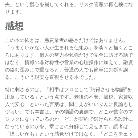
夫」という慢心を崩してくれる。リスク管理の再点検にな
ります。
感想
この本の怖さは、悪質業者の悪さだけではありません。
「うまくいかない人が生まれる仕組み」を淡々と描くとこ
ろにあります。個人の努力や勉強だけで完全に防げる話で
はなく、情報の非対称性や営業の心理操作に加えて、融資
の絡む歪みまで重なると、普通の人でも簡単に判断を誤
る。こういう現実を直視させる本でした。
特に刺さるのは、「相手はプロとして“納得させる物語”を
用意している」という点です。老後の不安、節税、家賃収
入で安心、といった言葉は、聞こえがいいぶんに反論もし
づらい。でも本書は、その物語の裏側で、どこが数字のマ
ジックになっているのか、どこが契約で逃げられる設計に
なっているのかを、章ごとに分解して見せます。読者は
「怪しいかも」という感覚だけではなく、「どこをチェッ