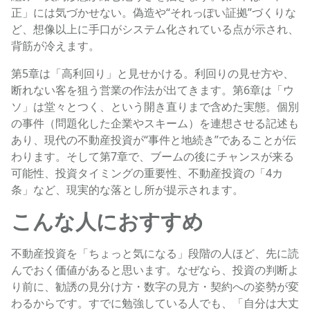
正」には気づかせない。偽造や“それっぽい証拠”づくりな
ど、想像以上に手口がシステム化されている点が示され、
背筋が冷えます。
第5章は「高利回り」と見せかける。利回りの見せ方や、
断れない客を狙う営業の作法が出てきます。第6章は「ウ
ソ」は堂々とつく、という開き直りまで含めた実態。個別
の事件（問題化した企業やスキーム）を連想させる記述も
あり、現代の不動産投資が“事件と地続き”であることが伝
わります。そして第7章で、ブームの後にチャンスが来る
可能性、投資タイミングの重要性、不動産投資の「4カ
条」など、現実的な落とし所が提示されます。
こんな人におすすめ
不動産投資を「ちょっと気になる」段階の人ほど、先に読
んでおく価値があると思います。なぜなら、投資の判断よ
り前に、勧誘の見分け方・数字の見方・契約への姿勢が変
わるからです。すでに勉強している人でも、「自分は大丈