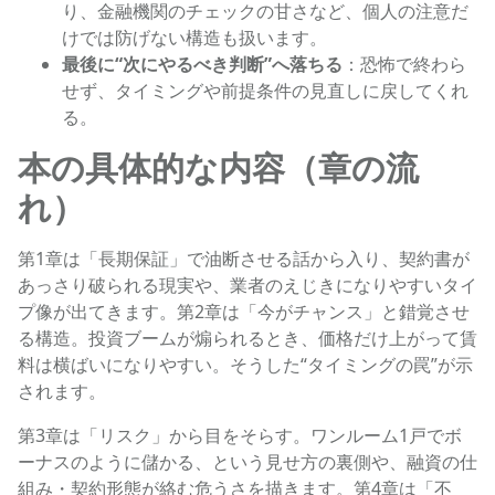
り、金融機関のチェックの甘さなど、個人の注意だ
けでは防げない構造も扱います。
最後に“次にやるべき判断”へ落ちる
：恐怖で終わら
せず、タイミングや前提条件の見直しに戻してくれ
る。
本の具体的な内容（章の流
れ）
第1章は「長期保証」で油断させる話から入り、契約書が
あっさり破られる現実や、業者のえじきになりやすいタイ
プ像が出てきます。第2章は「今がチャンス」と錯覚させ
る構造。投資ブームが煽られるとき、価格だけ上がって賃
料は横ばいになりやすい。そうした“タイミングの罠”が示
されます。
第3章は「リスク」から目をそらす。ワンルーム1戸でボ
ーナスのように儲かる、という見せ方の裏側や、融資の仕
組み・契約形態が絡む危うさを描きます。第4章は「不