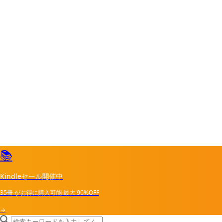
📚
Kindleセール開催中
35冊
がお得に購入可能
最大
90%OFF
→
search icon