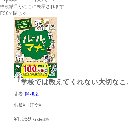
サイト内検索
検索結果がここに表示されます
で閉じる
ESC
『学校では教えてくれない大切なこと 
著者:
関和之
出版社: 旺文社
¥1,089
Kindle価格