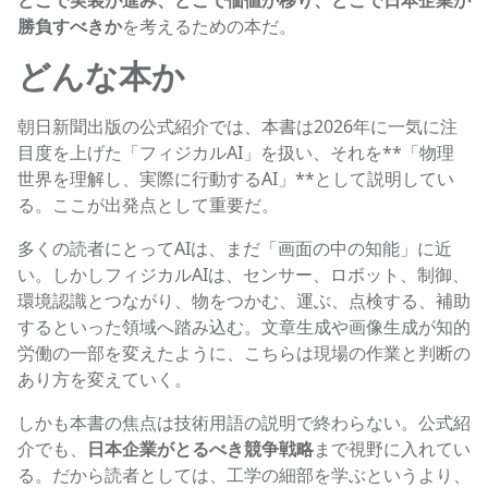
勝負すべきか
を考えるための本だ。
どんな本か
朝日新聞出版の公式紹介では、本書は2026年に一気に注
目度を上げた「フィジカルAI」を扱い、それを**「物理
世界を理解し、実際に行動するAI」**として説明してい
る。ここが出発点として重要だ。
多くの読者にとってAIは、まだ「画面の中の知能」に近
い。しかしフィジカルAIは、センサー、ロボット、制御、
環境認識とつながり、物をつかむ、運ぶ、点検する、補助
するといった領域へ踏み込む。文章生成や画像生成が知的
労働の一部を変えたように、こちらは現場の作業と判断の
あり方を変えていく。
しかも本書の焦点は技術用語の説明で終わらない。公式紹
介でも、
日本企業がとるべき競争戦略
まで視野に入れてい
る。だから読者としては、工学の細部を学ぶというより、