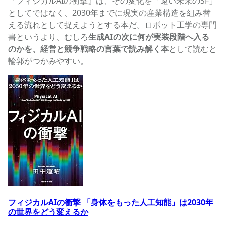
『フィジカルAIの衝撃』は、その変化を「遠い未来のSF」
としてではなく、2030年までに現実の産業構造を組み替
える流れとして捉えようとする本だ。ロボット工学の専門
書というより、むしろ
生成AIの次に何が実装段階へ入る
のかを、経営と競争戦略の言葉で読み解く本
として読むと
輪郭がつかみやすい。
フィジカルAIの衝撃 「身体をもった人工知能」は2030年
フィジカルAIの衝撃 「身体をもった人工知能」は2030年
の世界をどう変えるか