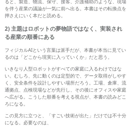
ると、製造、物流、保守、接客、介護補助のような、現場
を伴う産業の議論が一気に前へ出る。本書はその転換点を
押さえにいく本だと読める。
2) 主題はロボットの夢物語ではなく、実装され
る産業の順番にある
フィジカルAIという言葉は派手だが、本書が本当に見てい
るのは「どこから現実に入っていくか」だと思う。
いきなり人型ロボットがすべての家庭に入るわけではな
い。むしろ、先に動くのは定型的で、データ取得がしやす
く、安全条件を設計しやすい場所だろう。工場、倉庫、流
通拠点、点検現場などが先行し、その後にオフィスや家庭
へ広がる。こうした順番を考える視点が、本書の読みどこ
ろになる。
この見方に立つと、「すごい技術が出た」だけでは不十分
になる。必要なのは、