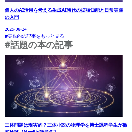
個人のAI活用を考える生成AI時代の拡張知能と日常実践
の入門
2025-08-24
#実践的の記事をもっと見る
#話題の本の記事
三体問題は現実的？三体小説の物理学を博士課程学生が徹
底検証【Netflix話題作】