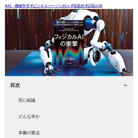
#AI・機械学習
#ビジネスパーソン向け
#実践的
#話題の本
目次
先に結論
どんな本か
本書の要点