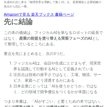
生成AIの次に来る『物理世界を理解して動くAI』を、産業構造と企業戦略の
視点から読む一冊。
Amazonで見る
楽天ブックス
書籍ページ
先に結論
この本の価値は、フィジカルAIを単なるロボットの延長で
はなく、
産業の前提を塗り替える実装フェーズのAI
とし
て整理しているところにある。
要点を先にまとめると、次の3つだ。
フィジカルAIは、会話や生成にとどまらず、現実世
界を認識して行動するAIとして定義されている
注目点は技術の派手さではなく、工場、物流、サー
ビス、家庭へどう浸透するかにある
日本企業にとっては「AIを使うかどうか」ではな
く、どの領域で競争優位をつくるかが本題になる
つまり本書は、「AIがすごい」と驚くための本ではない。
どこで実装が進み、どこで価値が移り、どこで日本企業が