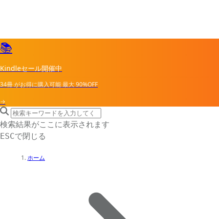
📚
Kindleセール開催中
34冊
がお得に購入可能
最大
90%OFF
→
search icon
サイト内検索
検索結果がここに表示されます
で閉じる
ESC
ホーム