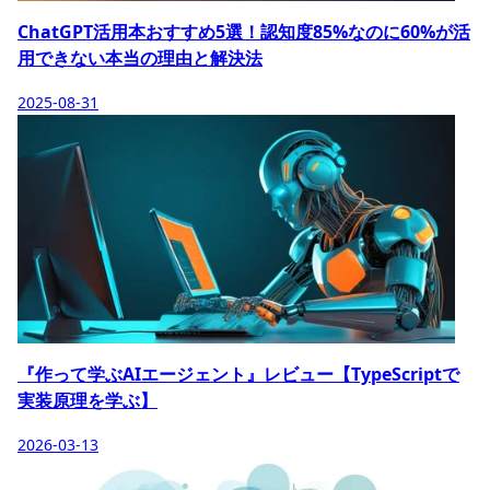
ChatGPT活用本おすすめ5選！認知度85%なのに60%が活
用できない本当の理由と解決法
2025-08-31
『作って学ぶAIエージェント』レビュー【TypeScriptで
実装原理を学ぶ】
2026-03-13