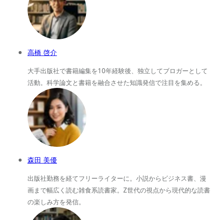
高橋 啓介
大手出版社で書籍編集を10年経験後、独立してブロガーとして
活動。科学論文と書籍を融合させた知識発信で注目を集める。
森田 美優
出版社勤務を経てフリーライターに。小説からビジネス書、漫
画まで幅広く読む雑食系読書家。Z世代の視点から現代的な読書
の楽しみ方を発信。