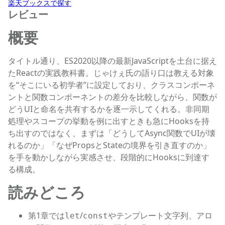
楽天ブックスで探す
レビュー
概要
タイトル通り、ES2020以降の最新JavaScriptを土台に据え
たReactの実践教科書。じゃけぇ氏の語り口は教える対象
を“そこにいる初学者”に設定しており、クラスコンポーネ
ントと関数コンポーネントの差分を比較しながら、関数が
どうUIと命名を共有するかを逐一示してくれる。非同期
処理やスコープの挙動を例に出すときも急にHooksを持
ち出すのではなく、まずは「どうしてAsync関数でUIが壊
れるのか」「なぜPropsとStateの境界を引き直すのか」
を手を動かしながら実感させ、段階的にHooksに到達す
る構成。
読みどころ
第1章では
/
やテンプレート文字列、アロ
let
const