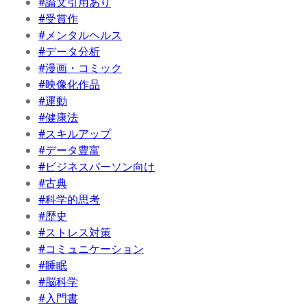
#論文引用あり
#受賞作
#メンタルヘルス
#データ分析
#漫画・コミック
#映像化作品
#運動
#健康法
#スキルアップ
#データ豊富
#ビジネスパーソン向け
#古典
#科学的思考
#歴史
#ストレス対策
#コミュニケーション
#睡眠
#脳科学
#入門書