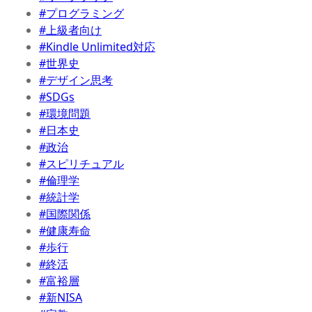
#プログラミング
#上級者向け
#Kindle Unlimited対応
#世界史
#デザイン思考
#SDGs
#環境問題
#日本史
#政治
#スピリチュアル
#倫理学
#統計学
#国際関係
#健康寿命
#歩行
#終活
#富裕層
#新NISA