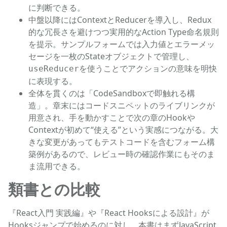
に判断できる。
中盤以降にはContextとReducerを導入し、Redux
的な冗長さを避けつつ実用的なAction Type命名規則
を提示。サンプルフォームでは入力値とエラーメッ
セージを一枚のStateオブジェクトで管理し、
を使うことでアクションの意味を明快
useReducer
に表現する。
全体を貫くのは「CodeSandboxで即触れる構
造」。章末にはコードスニペットのライブリンクが
用意され、手を動かすことで次の章のHookや
Contextが初めて“使える”という実感につながる。大
きな変更があってもテストコードを含むフォーム構
築例があるので、レビュー時の確認作業にもそのま
ま流用できる。
類書との比較
『React入門 実践編』や『React Hooksによる設計』が
Hooksジャンプで始めるのに対し、本書はまずJavaScript