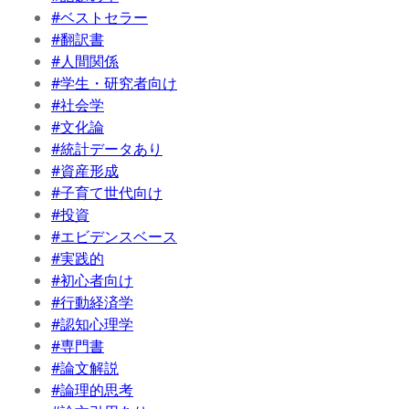
#ベストセラー
#翻訳書
#人間関係
#学生・研究者向け
#社会学
#文化論
#統計データあり
#資産形成
#子育て世代向け
#投資
#エビデンスベース
#実践的
#初心者向け
#行動経済学
#認知心理学
#専門書
#論文解説
#論理的思考