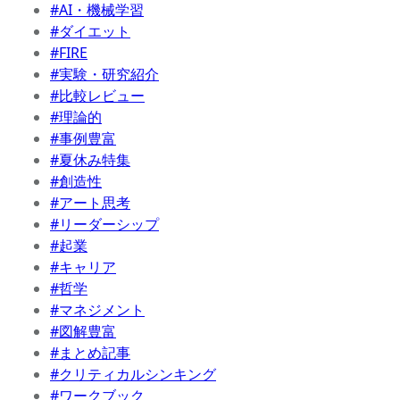
#AI・機械学習
#ダイエット
#FIRE
#実験・研究紹介
#比較レビュー
#理論的
#事例豊富
#夏休み特集
#創造性
#アート思考
#リーダーシップ
#起業
#キャリア
#哲学
#マネジメント
#図解豊富
#まとめ記事
#クリティカルシンキング
#ワークブック