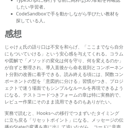
TypeScriptに移行する前に純粋なJSの挙動を再確認
したい学習者。
CodeSandboxで手を動かしながら学びたい教材を
探している人。
感想
じゃけぇ氏の語り口は不安を和らげ、「ここまでなら自分
にもついていける」という安心感を与えてくれる。コラム
や図解で「メソッドの変化は何を守り、何を変えるのか」
が自ずと整理され、導入直後から命名規則とコンポーネン
ト分割の改善に着手できる。読み終える頃には、関数コン
ポーネントの型を「意図的に分ける」習慣がつき、プロジ
ェクトで迷う場面でもシンプルなルールを再現できるよう
になる。テストコードつきフォームの章は特に実務的で、
レビュー作業にそのまま流用できるのもありがたい。
実務で読むと、Hooksへの移行でつまずいたタイミング
に立ち戻る「リセットポイント」になる。メッセージの伝
播やStateの変遷を声に出して追いながら、コードに音声