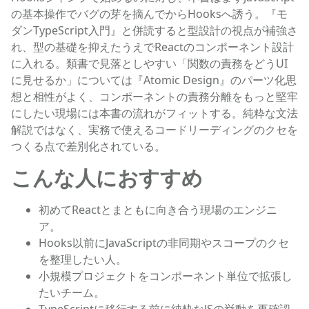
の基本操作でバグの芽を摘んでからHooksへ誘う。『モ
ダンTypeScript入門』と併読すると型設計の視点が補強さ
れ、型の基礎を抑えたうえでReactのコンポーネント設計
に入れる。類書で見落としやすい「関数の責務をどうUI
に見せるか」については『Atomic Design』のパーツ化思
想と相性がよく、コンポーネントの責務分離をもっと堅牢
にしたい現場には本書の流れがフィットする。純粋な文法
解説ではなく、実務で使えるコードリーディングのクセを
つくる点で差別化されている。
こんな人におすすめ
初めてReactとまともに向き合う現場のエンジニ
ア。
Hooks以前にJavaScriptの非同期やスコープのクセ
を整理したい人。
小規模プロジェクトをコンポーネント単位で拡張し
たいチーム。