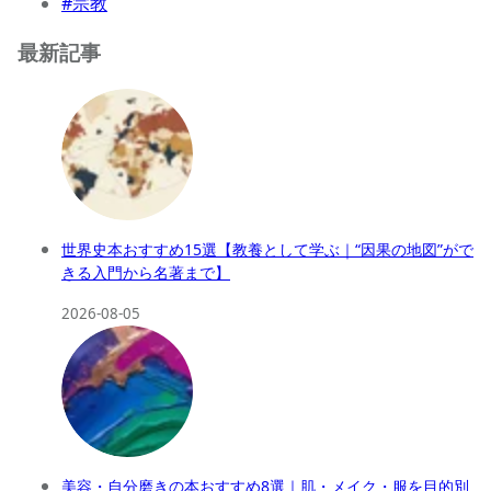
#宗教
最新記事
世界史本おすすめ15選【教養として学ぶ｜“因果の地図”がで
きる入門から名著まで】
2026-08-05
美容・自分磨きの本おすすめ8選｜肌・メイク・服を目的別