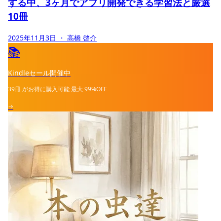
する中、3ヶ月でアプリ開発できる学習法と厳選
10冊
2025年11月3日
・ 高橋 啓介
📚
Kindleセール開催中
39冊
がお得に購入可能
最大
99%OFF
→