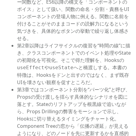
ー関数など、ES6以降の構文を「コンポーネントの
ボイス」として扱い、関数の命名・分割・責務をUI
コンポーネントの登場人物に例える。関数に名前を
付けることがそのままコードの読解力になるという
気づきを、具体的なボタンの挙動で繰り返し体感さ
せる。
第2章以降はライフサイクルの復習を“時間の線”に描
き、クラスコンポーネントでのイベント処理やState
の初期化を可視化。そこで得た理解を、Hooksの
や
へと橋渡しする。本書の
useEffect
useState
特徴は、Hooksをドンと出すのではなく、まず既存
UIを壊さない観察を促すところだ。
第3章ではコンポーネント分割を“パーツ化”と呼び、
Propsの受け渡しを揺らす具体的なシナリオを図に
落とす。Stateのリフトアップを根黒線で追いなが
ら、Props Drillingの弊害をモーションで示し、
Hooksに切り替えるタイミングをチャート化。
Component Treeの窓から「伝播の遅延」が見える
ようになり、どのノードを先に更新するかを直感的