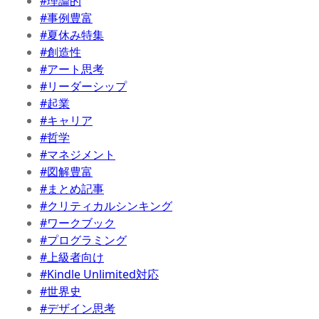
#理論的
#事例豊富
#夏休み特集
#創造性
#アート思考
#リーダーシップ
#起業
#キャリア
#哲学
#マネジメント
#図解豊富
#まとめ記事
#クリティカルシンキング
#ワークブック
#プログラミング
#上級者向け
#Kindle Unlimited対応
#世界史
#デザイン思考