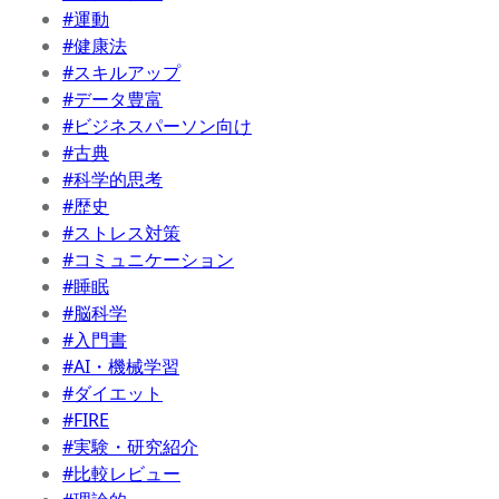
#運動
#健康法
#スキルアップ
#データ豊富
#ビジネスパーソン向け
#古典
#科学的思考
#歴史
#ストレス対策
#コミュニケーション
#睡眠
#脳科学
#入門書
#AI・機械学習
#ダイエット
#FIRE
#実験・研究紹介
#比較レビュー