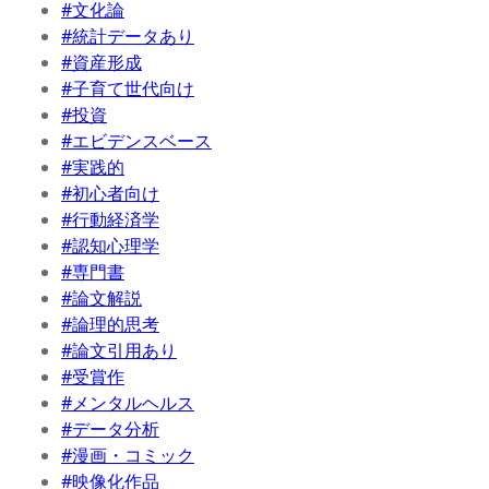
#文化論
#統計データあり
#資産形成
#子育て世代向け
#投資
#エビデンスベース
#実践的
#初心者向け
#行動経済学
#認知心理学
#専門書
#論文解説
#論理的思考
#論文引用あり
#受賞作
#メンタルヘルス
#データ分析
#漫画・コミック
#映像化作品