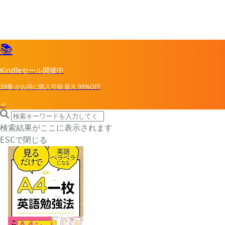
📚
Kindleセール開催中
39冊
がお得に購入可能
最大
99%OFF
→
search icon
サイト内検索
検索結果がここに表示されます
で閉じる
ESC