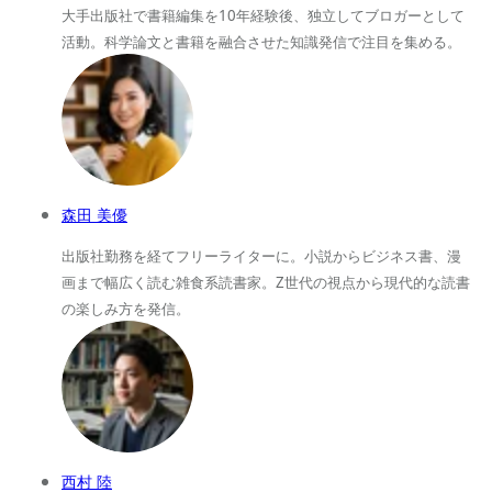
大手出版社で書籍編集を10年経験後、独立してブロガーとして
活動。科学論文と書籍を融合させた知識発信で注目を集める。
森田 美優
出版社勤務を経てフリーライターに。小説からビジネス書、漫
画まで幅広く読む雑食系読書家。Z世代の視点から現代的な読書
の楽しみ方を発信。
西村 陸