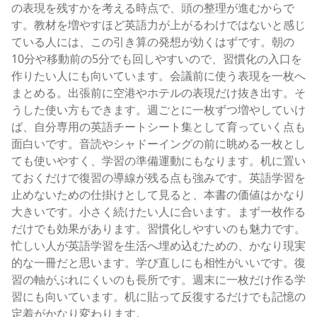
の表現を残すかを考える時点で、頭の整理が進むからで
す。教材を増やすほど英語力が上がるわけではないと感じ
ている人には、この引き算の発想が効くはずです。朝の
10分や移動前の5分でも回しやすいので、習慣化の入口を
作りたい人にも向いています。会議前に使う表現を一枚へ
まとめる。出張前に空港やホテルの表現だけ抜き出す。そ
うした使い方もできます。週ごとに一枚ずつ増やしていけ
ば、自分専用の英語チートシート集として育っていく点も
面白いです。音読やシャドーイングの前に眺める一枚とし
ても使いやすく、学習の準備運動にもなります。机に置い
ておくだけで復習の導線が残る点も強みです。英語学習を
止めないための仕掛けとして見ると、本書の価値はかなり
大きいです。小さく続けたい人に合います。まず一枚作る
だけでも効果があります。習慣化しやすいのも魅力です。
忙しい人が英語学習を生活へ埋め込むための、かなり現実
的な一冊だと思います。学び直しにも相性がいいです。復
習の軸がぶれにくいのも長所です。週末に一枚だけ作る学
習にも向いています。机に貼って反復するだけでも記憶の
定着がかなり変わります。