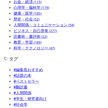
お金・経済
(115)
心理学・脳科学
(179)
健康・医学
(185)
歴史・社会
(52)
人間関係・コミュニケーション
(54)
ビジネス・自己啓発
(277)
読書術・書評術
(22)
教育・学習
(189)
科学・テクノロジー
(47)
タグ
#編集長おすすめ
#話題の本
#ベストセラー
#翻訳書
#人間関係
#学生・研究者向け
#社会学