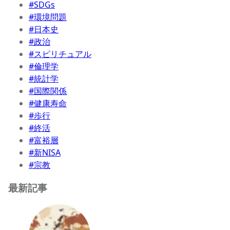
#SDGs
#環境問題
#日本史
#政治
#スピリチュアル
#倫理学
#統計学
#国際関係
#健康寿命
#歩行
#終活
#富裕層
#新NISA
#宗教
最新記事