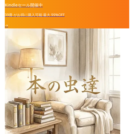
Kindleセール開催中
39冊
がお得に購入可能
最大
99%OFF
→