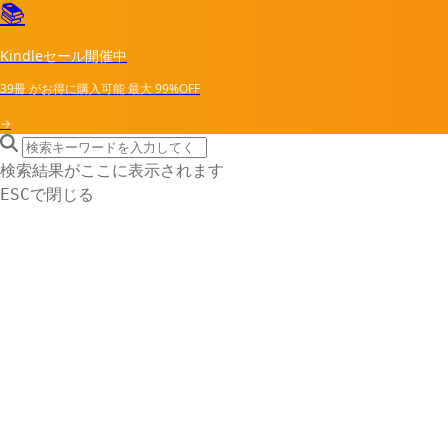
📚
Kindleセール開催中
39冊
がお得に購入可能
最大
99%OFF
→
search icon
サイト内検索
検索結果がここに表示されます
で閉じる
ESC