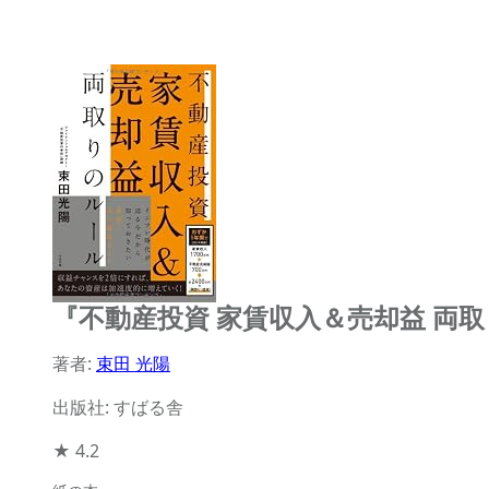
『不動産投資 家賃収入＆売却益 両
著者:
束田 光陽
出版社: すばる舎
★
4.2