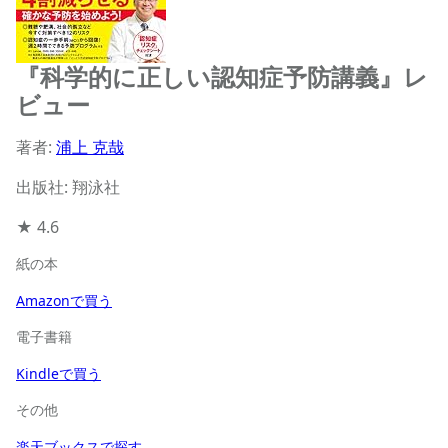
『科学的に正しい認知症予防講義』レ
ビュー
著者:
浦上 克哉
出版社: 翔泳社
★
4.6
紙の本
Amazonで買う
電子書籍
Kindleで買う
その他
楽天ブックスで探す