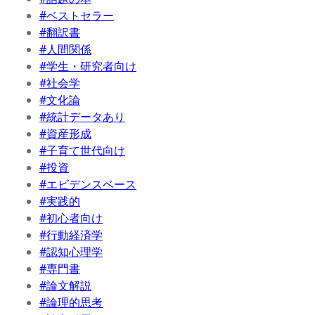
#ベストセラー
#翻訳書
#人間関係
#学生・研究者向け
#社会学
#文化論
#統計データあり
#資産形成
#子育て世代向け
#投資
#エビデンスベース
#実践的
#初心者向け
#行動経済学
#認知心理学
#専門書
#論文解説
#論理的思考