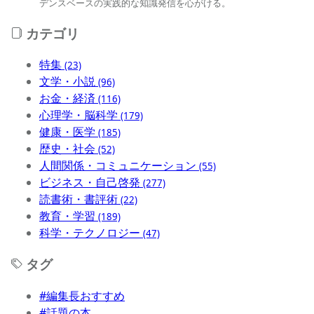
デンスベースの実践的な知識発信を心がける。
カテゴリ
特集
(23)
文学・小説
(96)
お金・経済
(116)
心理学・脳科学
(179)
健康・医学
(185)
歴史・社会
(52)
人間関係・コミュニケーション
(55)
ビジネス・自己啓発
(277)
読書術・書評術
(22)
教育・学習
(189)
科学・テクノロジー
(47)
タグ
#編集長おすすめ
#話題の本