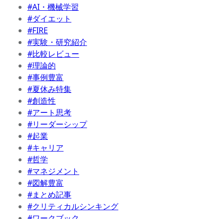
#AI・機械学習
#ダイエット
#FIRE
#実験・研究紹介
#比較レビュー
#理論的
#事例豊富
#夏休み特集
#創造性
#アート思考
#リーダーシップ
#起業
#キャリア
#哲学
#マネジメント
#図解豊富
#まとめ記事
#クリティカルシンキング
#ワークブック