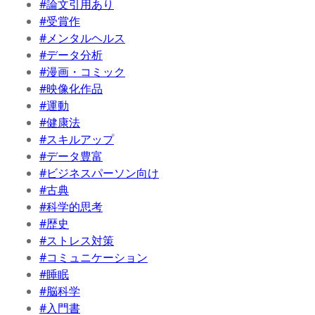
#論文引用あり
#受賞作
#メンタルヘルス
#データ分析
#漫画・コミック
#映像化作品
#運動
#健康法
#スキルアップ
#データ豊富
#ビジネスパーソン向け
#古典
#科学的思考
#歴史
#ストレス対策
#コミュニケーション
#睡眠
#脳科学
#入門書