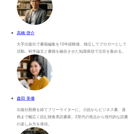
高橋 啓介
大手出版社で書籍編集を10年経験後、独立してブロガーとして
活動。科学論文と書籍を融合させた知識発信で注目を集める。
森田 美優
出版社勤務を経てフリーライターに。小説からビジネス書、漫
画まで幅広く読む雑食系読書家。Z世代の視点から現代的な読書
の楽しみ方を発信。