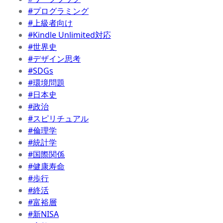
#プログラミング
#上級者向け
#Kindle Unlimited対応
#世界史
#デザイン思考
#SDGs
#環境問題
#日本史
#政治
#スピリチュアル
#倫理学
#統計学
#国際関係
#健康寿命
#歩行
#終活
#富裕層
#新NISA