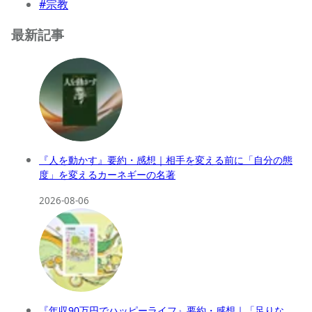
#宗教
最新記事
『人を動かす』要約・感想｜相手を変える前に「自分の態
度」を変えるカーネギーの名著
2026-08-06
『年収90万円でハッピーライフ』要約・感想｜「足りな