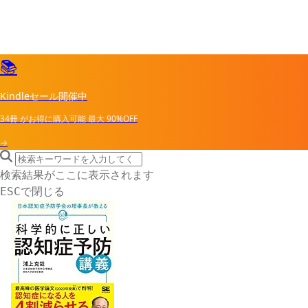
📚
Kindleセール開催中
34冊
がお得に購入可能
最大
90%OFF
→
search icon
サイト内検索
検索結果がここに表示されます
で閉じる
ESC