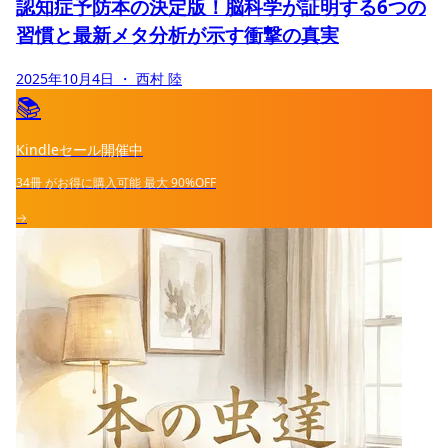
認知症予防本の決定版！脳科学が証明する6つの
習慣と最新メタ分析が示す衝撃の真実
2025年10月4日
・ 西村 陸
📚
Kindleセール開催中
34冊
がお得に購入可能
最大
90%OFF
→