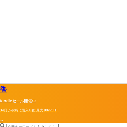
📚
Kindleセール開催中
34冊
がお得に購入可能
最大
90%OFF
→
search icon