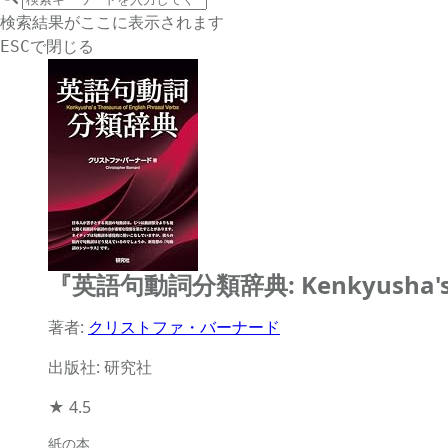
サイト内検索
検索結果がここに表示されます
で閉じる
ESC
『英語句動詞分類辞典: Kenkyusha's Th
著者:
クリストファ・バーナード
出版社: 研究社
★
4.5
紙の本