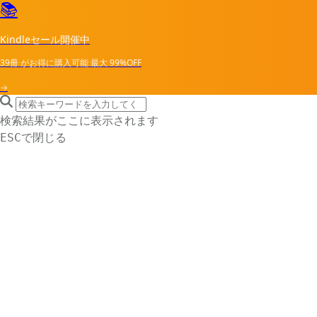
📚
Kindleセール開催中
39冊
がお得に購入可能
最大
99%OFF
→
search icon
サイト内検索
検索結果がここに表示されます
で閉じる
ESC