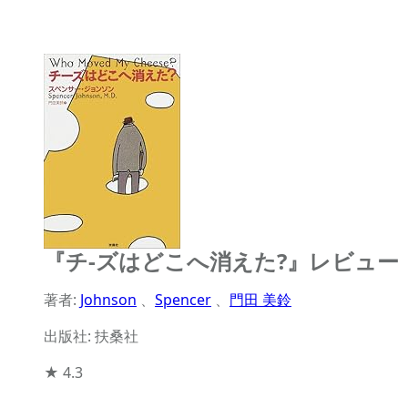
『チ-ズはどこへ消えた?』レビュー
著者:
Johnson
、
Spencer
、
門田 美鈴
出版社: 扶桑社
★
4.3