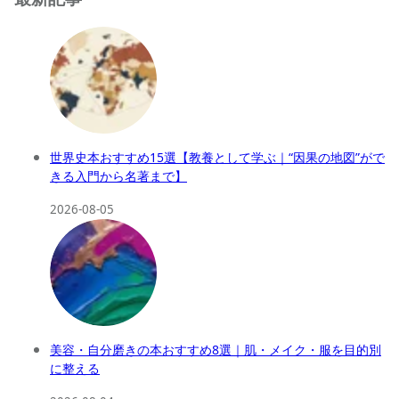
世界史本おすすめ15選【教養として学ぶ｜“因果の地図”がで
きる入門から名著まで】
2026-08-05
美容・自分磨きの本おすすめ8選｜肌・メイク・服を目的別
に整える