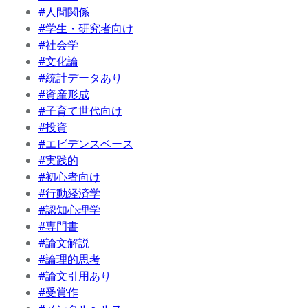
#人間関係
#学生・研究者向け
#社会学
#文化論
#統計データあり
#資産形成
#子育て世代向け
#投資
#エビデンスベース
#実践的
#初心者向け
#行動経済学
#認知心理学
#専門書
#論文解説
#論理的思考
#論文引用あり
#受賞作