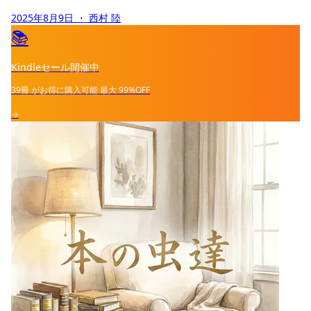
2025年8月9日
・ 西村 陸
📚
Kindleセール開催中
39冊
がお得に購入可能
最大
99%OFF
→