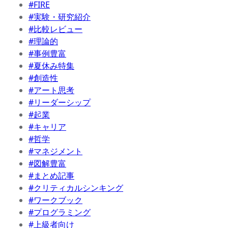
#FIRE
#実験・研究紹介
#比較レビュー
#理論的
#事例豊富
#夏休み特集
#創造性
#アート思考
#リーダーシップ
#起業
#キャリア
#哲学
#マネジメント
#図解豊富
#まとめ記事
#クリティカルシンキング
#ワークブック
#プログラミング
#上級者向け