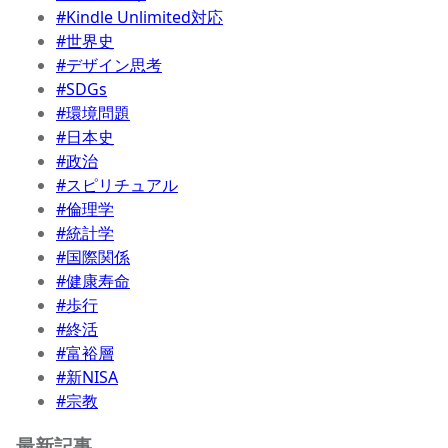
#Kindle Unlimited対応
#世界史
#デザイン思考
#SDGs
#環境問題
#日本史
#政治
#スピリチュアル
#倫理学
#統計学
#国際関係
#健康寿命
#歩行
#終活
#富裕層
#新NISA
#宗教
最新記事