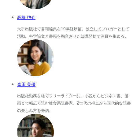
高橋 啓介
大手出版社で書籍編集を10年経験後、独立してブロガーとして
活動。科学論文と書籍を融合させた知識発信で注目を集める。
森田 美優
出版社勤務を経てフリーライターに。小説からビジネス書、漫
画まで幅広く読む雑食系読書家。Z世代の視点から現代的な読書
の楽しみ方を発信。