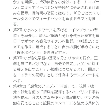
か」を図解し、成功体験を小分けにする「ミニゴー
ル」によってドーパミンが持続的に分泌される仕組
みを提示。長時間の暗記ではなく、10分ごとのスモ
ールタスクでフィードバックを返すドラフトを推
奨。
第2章ではネットワークを広げる「インプットの習
慣」を紹介し、読んだ単語とそれを使った短文を毎
日一つずつ作る強化サイクルを推奨。100語ごとに
メモを作り、達成するごとに自分の脳が求めていた
「確認ポイント」を再設定する。
第3章では強化学習の基礎を分かりやすく紹介。正
解を当てるだけでなく「自分で設定した問いに対す
る答えを出すこと」が報酬につながるとし、間違い
を「トライの記録」として保存するテンプレートを
示す。
第4章は「感覚のアップデート篇」で、視覚・聴
覚・触覚を使って情報を記憶するハイブリッド学習
法を提示。音のリズムを使った暗記曲や、ペンの感
触を変えることで記憶のエンコードを強める具体的