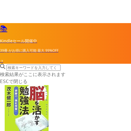
📚
Kindleセール開催中
39冊
がお得に購入可能
最大
99%OFF
→
search icon
サイト内検索
検索結果がここに表示されます
で閉じる
ESC