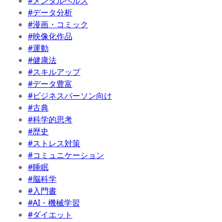
#メンタルヘルス
#データ分析
#漫画・コミック
#映像化作品
#運動
#健康法
#スキルアップ
#データ豊富
#ビジネスパーソン向け
#古典
#科学的思考
#歴史
#ストレス対策
#コミュニケーション
#睡眠
#脳科学
#入門書
#AI・機械学習
#ダイエット