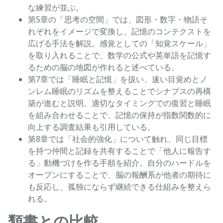
な練習が並ぶ。
第5章の「思考の空間」では、図形・数字・物語そ
れぞれをイメージで変換し、記憶のコンテクストを
広げる手法を解説。感覚としての「知覚スケール」
を取り入れることで、数学の公式や英単語を記憶す
るための脳の地図が作れると述べている。
第7章では「睡眠と記憶」を扱い、速い目覚めとノ
ンレム睡眠のリズムを整えることでシナプスの再構
築が進むと説明。適切なタイミングでの復習と睡眠
を組み合わせることで、記憶の保持が指数関数的に
向上する調査結果も引用している。
第8章では「社会的強化」について触れ、同じ目標
を持つ仲間と記録を共有することで「他人に報告す
る」動機づけを作る手順を紹介。自分のハードルを
オープンにすることで、脳の報酬系が他者の期待に
も反応し、孤独にならず継続できる仕組みを整えら
れる。
類書との比較