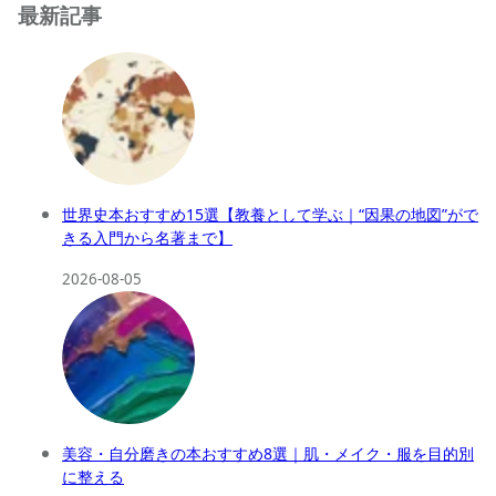
最新記事
世界史本おすすめ15選【教養として学ぶ｜“因果の地図”がで
きる入門から名著まで】
2026-08-05
美容・自分磨きの本おすすめ8選｜肌・メイク・服を目的別
に整える