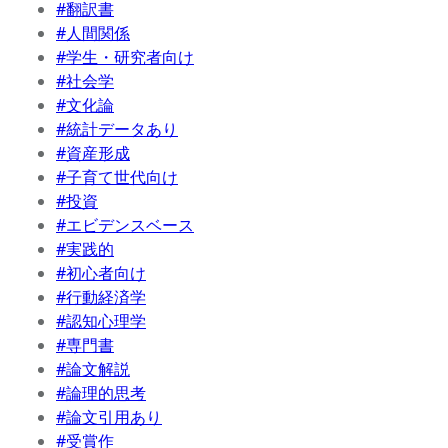
#翻訳書
#人間関係
#学生・研究者向け
#社会学
#文化論
#統計データあり
#資産形成
#子育て世代向け
#投資
#エビデンスベース
#実践的
#初心者向け
#行動経済学
#認知心理学
#専門書
#論文解説
#論理的思考
#論文引用あり
#受賞作