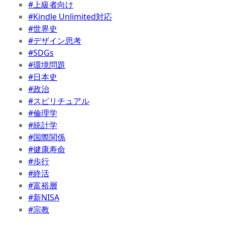
#上級者向け
#Kindle Unlimited対応
#世界史
#デザイン思考
#SDGs
#環境問題
#日本史
#政治
#スピリチュアル
#倫理学
#統計学
#国際関係
#健康寿命
#歩行
#終活
#富裕層
#新NISA
#宗教