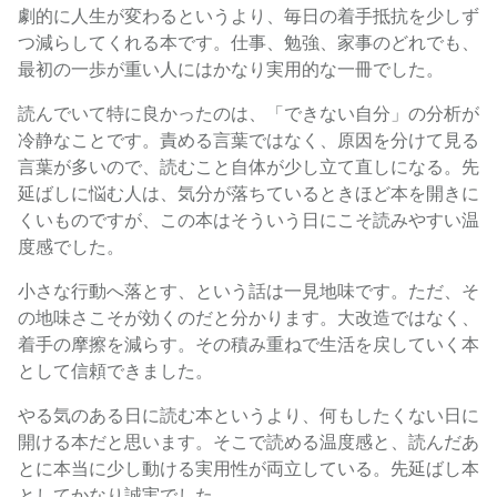
劇的に人生が変わるというより、毎日の着手抵抗を少しず
つ減らしてくれる本です。仕事、勉強、家事のどれでも、
最初の一歩が重い人にはかなり実用的な一冊でした。
読んでいて特に良かったのは、「できない自分」の分析が
冷静なことです。責める言葉ではなく、原因を分けて見る
言葉が多いので、読むこと自体が少し立て直しになる。先
延ばしに悩む人は、気分が落ちているときほど本を開きに
くいものですが、この本はそういう日にこそ読みやすい温
度感でした。
小さな行動へ落とす、という話は一見地味です。ただ、そ
の地味さこそが効くのだと分かります。大改造ではなく、
着手の摩擦を減らす。その積み重ねで生活を戻していく本
として信頼できました。
やる気のある日に読む本というより、何もしたくない日に
開ける本だと思います。そこで読める温度感と、読んだあ
とに本当に少し動ける実用性が両立している。先延ばし本
としてかなり誠実でした。