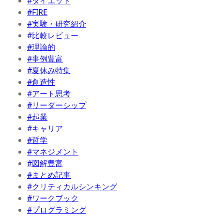
#ダイエット
#FIRE
#実験・研究紹介
#比較レビュー
#理論的
#事例豊富
#夏休み特集
#創造性
#アート思考
#リーダーシップ
#起業
#キャリア
#哲学
#マネジメント
#図解豊富
#まとめ記事
#クリティカルシンキング
#ワークブック
#プログラミング