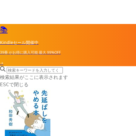
📚
Kindleセール開催中
39冊
がお得に購入可能
最大
99%OFF
→
search icon
サイト内検索
検索結果がここに表示されます
で閉じる
ESC