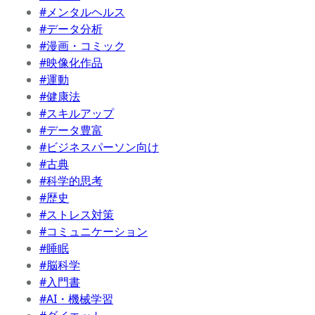
#メンタルヘルス
#データ分析
#漫画・コミック
#映像化作品
#運動
#健康法
#スキルアップ
#データ豊富
#ビジネスパーソン向け
#古典
#科学的思考
#歴史
#ストレス対策
#コミュニケーション
#睡眠
#脳科学
#入門書
#AI・機械学習