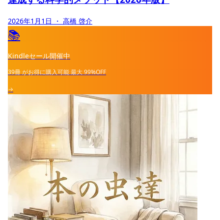
2026年1月1日
・ 高橋 啓介
📚
Kindleセール開催中
39冊
がお得に購入可能
最大
99%OFF
→