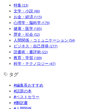
特集
(23)
文学・小説
(96)
お金・経済
(115)
心理学・脳科学
(179)
健康・医学
(185)
歴史・社会
(52)
人間関係・コミュニケーション
(54)
ビジネス・自己啓発
(277)
読書術・書評術
(22)
教育・学習
(189)
科学・テクノロジー
(47)
タグ
#編集長おすすめ
#話題の本
#ベストセラー
#翻訳書
#人間関係