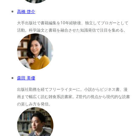
高橋 啓介
大手出版社で書籍編集を10年経験後、独立してブロガーとして
活動。科学論文と書籍を融合させた知識発信で注目を集める。
森田 美優
出版社勤務を経てフリーライターに。小説からビジネス書、漫
画まで幅広く読む雑食系読書家。Z世代の視点から現代的な読書
の楽しみ方を発信。