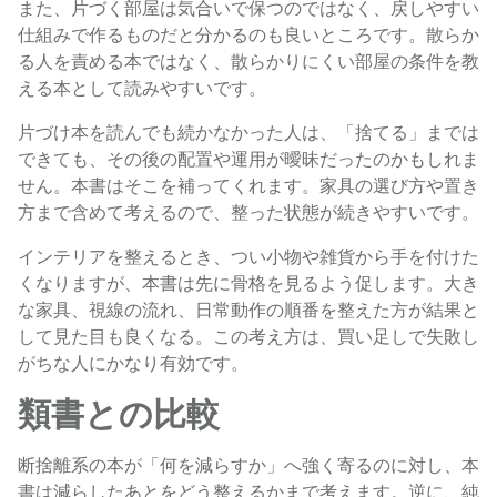
また、片づく部屋は気合いで保つのではなく、戻しやすい
仕組みで作るものだと分かるのも良いところです。散らか
る人を責める本ではなく、散らかりにくい部屋の条件を教
える本として読みやすいです。
片づけ本を読んでも続かなかった人は、「捨てる」までは
できても、その後の配置や運用が曖昧だったのかもしれま
せん。本書はそこを補ってくれます。家具の選び方や置き
方まで含めて考えるので、整った状態が続きやすいです。
インテリアを整えるとき、つい小物や雑貨から手を付けた
くなりますが、本書は先に骨格を見るよう促します。大き
な家具、視線の流れ、日常動作の順番を整えた方が結果と
して見た目も良くなる。この考え方は、買い足しで失敗し
がちな人にかなり有効です。
類書との比較
断捨離系の本が「何を減らすか」へ強く寄るのに対し、本
書は減らしたあとをどう整えるかまで考えます。逆に、純