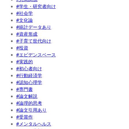
#学生・研究者向け
#社会学
#文化論
#統計データあり
#資産形成
#子育て世代向け
#投資
#エビデンスベース
#実践的
#初心者向け
#行動経済学
#認知心理学
#専門書
#論文解説
#論理的思考
#論文引用あり
#受賞作
#メンタルヘルス