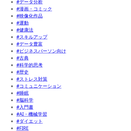
#データ分析
#漫画・コミック
#映像化作品
#運動
#健康法
#スキルアップ
#データ豊富
#ビジネスパーソン向け
#古典
#科学的思考
#歴史
#ストレス対策
#コミュニケーション
#睡眠
#脳科学
#入門書
#AI・機械学習
#ダイエット
#FIRE