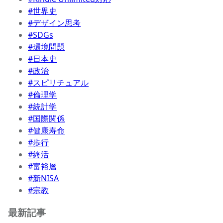
#世界史
#デザイン思考
#SDGs
#環境問題
#日本史
#政治
#スピリチュアル
#倫理学
#統計学
#国際関係
#健康寿命
#歩行
#終活
#富裕層
#新NISA
#宗教
最新記事