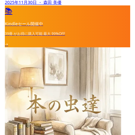
2025年11月30日
・ 森田 美優
📚
Kindleセール開催中
39冊
がお得に購入可能
最大
99%OFF
→