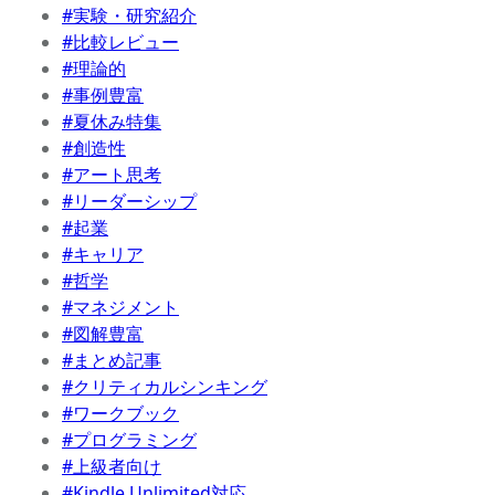
#実験・研究紹介
#比較レビュー
#理論的
#事例豊富
#夏休み特集
#創造性
#アート思考
#リーダーシップ
#起業
#キャリア
#哲学
#マネジメント
#図解豊富
#まとめ記事
#クリティカルシンキング
#ワークブック
#プログラミング
#上級者向け
#Kindle Unlimited対応