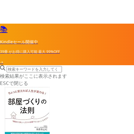
📚
Kindleセール開催中
39冊
がお得に購入可能
最大
99%OFF
→
search icon
サイト内検索
検索結果がここに表示されます
で閉じる
ESC