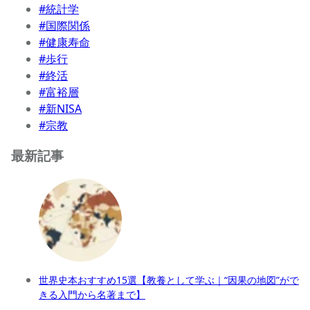
#統計学
#国際関係
#健康寿命
#歩行
#終活
#富裕層
#新NISA
#宗教
最新記事
世界史本おすすめ15選【教養として学ぶ｜“因果の地図”がで
きる入門から名著まで】