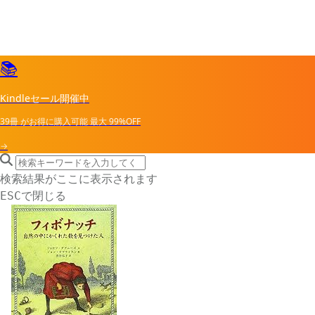
📚
Kindleセール開催中
39冊
がお得に購入可能
最大
99%OFF
→
search icon
サイト内検索
検索結果がここに表示されます
で閉じる
ESC