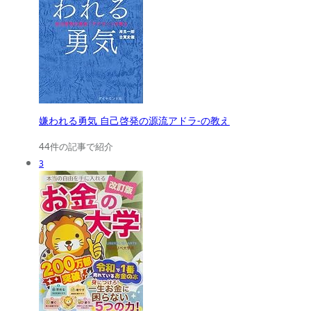
嫌われる勇気 自己啓発の源流アドラ-の教え
44件の記事で紹介
3