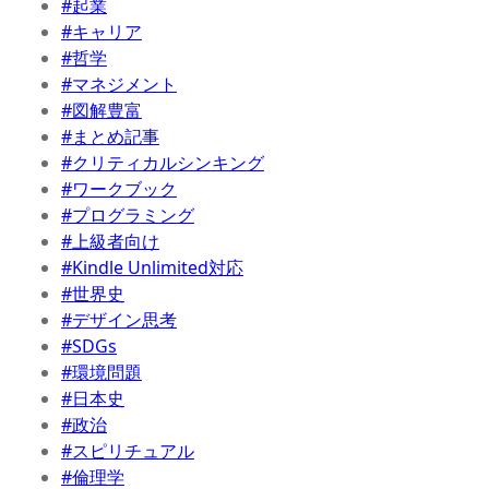
#起業
#キャリア
#哲学
#マネジメント
#図解豊富
#まとめ記事
#クリティカルシンキング
#ワークブック
#プログラミング
#上級者向け
#Kindle Unlimited対応
#世界史
#デザイン思考
#SDGs
#環境問題
#日本史
#政治
#スピリチュアル
#倫理学