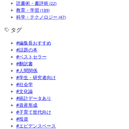
読書術・書評術
(22)
教育・学習
(189)
科学・テクノロジー
(47)
タグ
#編集長おすすめ
#話題の本
#ベストセラー
#翻訳書
#人間関係
#学生・研究者向け
#社会学
#文化論
#統計データあり
#資産形成
#子育て世代向け
#投資
#エビデンスベース