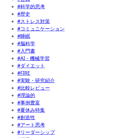
#科学的思考
#歴史
#ストレス対策
#コミュニケーション
#睡眠
#脳科学
#入門書
#AI・機械学習
#ダイエット
#FIRE
#実験・研究紹介
#比較レビュー
#理論的
#事例豊富
#夏休み特集
#創造性
#アート思考
#リーダーシップ