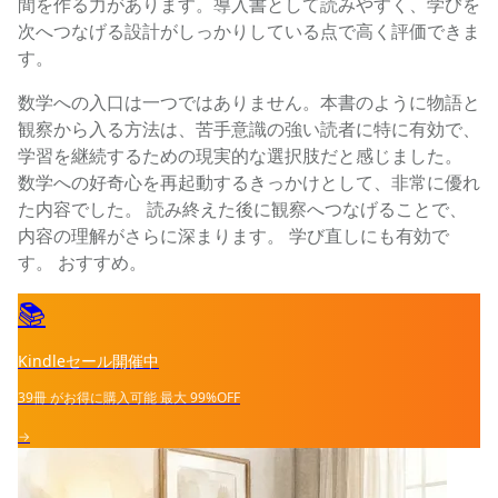
間を作る力があります。導入書として読みやすく、学びを
次へつなげる設計がしっかりしている点で高く評価できま
す。
数学への入口は一つではありません。本書のように物語と
観察から入る方法は、苦手意識の強い読者に特に有効で、
学習を継続するための現実的な選択肢だと感じました。
数学への好奇心を再起動するきっかけとして、非常に優れ
た内容でした。 読み終えた後に観察へつなげることで、
内容の理解がさらに深まります。 学び直しにも有効で
す。 おすすめ。
📚
Kindleセール開催中
39冊
がお得に購入可能
最大
99%OFF
→