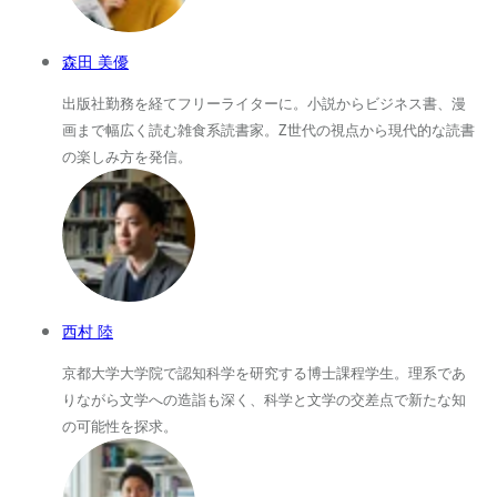
森田 美優
出版社勤務を経てフリーライターに。小説からビジネス書、漫
画まで幅広く読む雑食系読書家。Z世代の視点から現代的な読書
の楽しみ方を発信。
西村 陸
京都大学大学院で認知科学を研究する博士課程学生。理系であ
りながら文学への造詣も深く、科学と文学の交差点で新たな知
の可能性を探求。