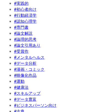
#実践的
#初心者向け
#行動経済学
#認知心理学
#専門書
#論文解説
#論理的思考
#論文引用あり
#受賞作
#メンタルヘルス
#データ分析
#漫画・コミック
#映像化作品
#運動
#健康法
#スキルアップ
#データ豊富
#ビジネスパーソン向け
#古典