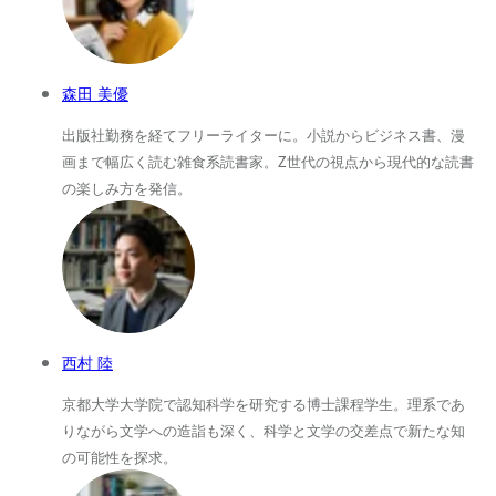
森田 美優
出版社勤務を経てフリーライターに。小説からビジネス書、漫
画まで幅広く読む雑食系読書家。Z世代の視点から現代的な読書
の楽しみ方を発信。
西村 陸
京都大学大学院で認知科学を研究する博士課程学生。理系であ
りながら文学への造詣も深く、科学と文学の交差点で新たな知
の可能性を探求。