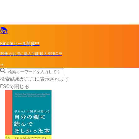
📚
Kindleセール開催中
39冊
がお得に購入可能
最大
99%OFF
→
search icon
サイト内検索
検索結果がここに表示されます
で閉じる
ESC