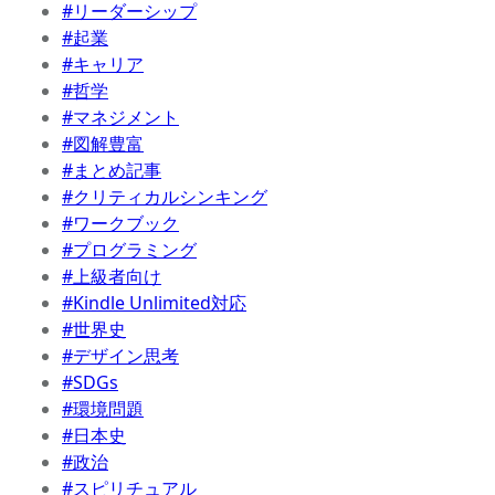
#リーダーシップ
#起業
#キャリア
#哲学
#マネジメント
#図解豊富
#まとめ記事
#クリティカルシンキング
#ワークブック
#プログラミング
#上級者向け
#Kindle Unlimited対応
#世界史
#デザイン思考
#SDGs
#環境問題
#日本史
#政治
#スピリチュアル