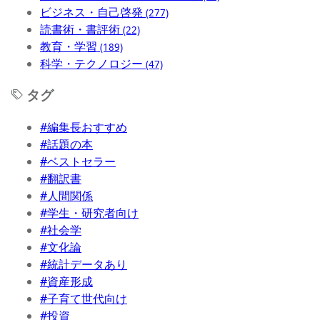
ビジネス・自己啓発
(277)
読書術・書評術
(22)
教育・学習
(189)
科学・テクノロジー
(47)
タグ
#編集長おすすめ
#話題の本
#ベストセラー
#翻訳書
#人間関係
#学生・研究者向け
#社会学
#文化論
#統計データあり
#資産形成
#子育て世代向け
#投資