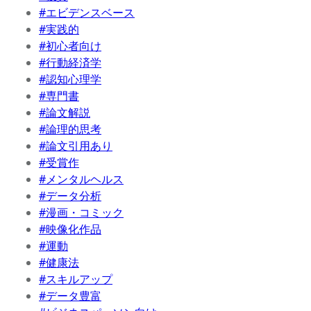
#エビデンスベース
#実践的
#初心者向け
#行動経済学
#認知心理学
#専門書
#論文解説
#論理的思考
#論文引用あり
#受賞作
#メンタルヘルス
#データ分析
#漫画・コミック
#映像化作品
#運動
#健康法
#スキルアップ
#データ豊富