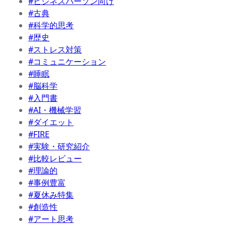
#ビジネスパーソン向け
#古典
#科学的思考
#歴史
#ストレス対策
#コミュニケーション
#睡眠
#脳科学
#入門書
#AI・機械学習
#ダイエット
#FIRE
#実験・研究紹介
#比較レビュー
#理論的
#事例豊富
#夏休み特集
#創造性
#アート思考