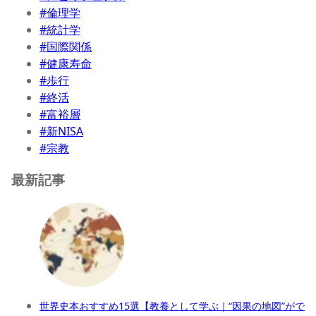
#倫理学
#統計学
#国際関係
#健康寿命
#歩行
#終活
#富裕層
#新NISA
#宗教
最新記事
世界史本おすすめ15選【教養として学ぶ｜“因果の地図”がで