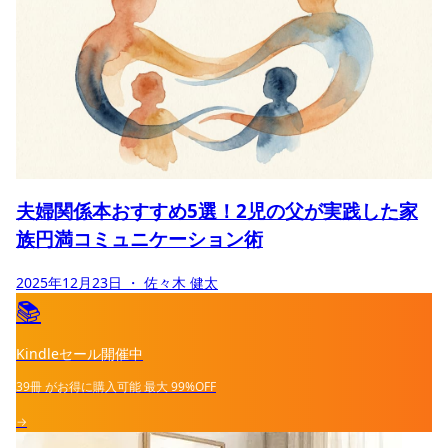
夫婦関係本おすすめ5選！2児の父が実践した家
族円満コミュニケーション術
2025年12月23日
・ 佐々木 健太
📚
Kindleセール開催中
39冊
がお得に購入可能
最大
99%OFF
→