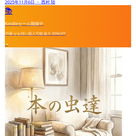
2025年11月6日
・ 西村 陸
📚
Kindleセール開催中
35冊
がお得に購入可能
最大
90%OFF
→