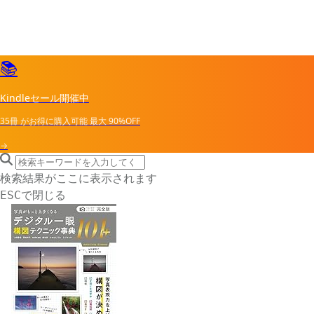
📚
Kindleセール開催中
35冊
がお得に購入可能
最大
90%OFF
→
search icon
サイト内検索
検索結果がここに表示されます
で閉じる
ESC