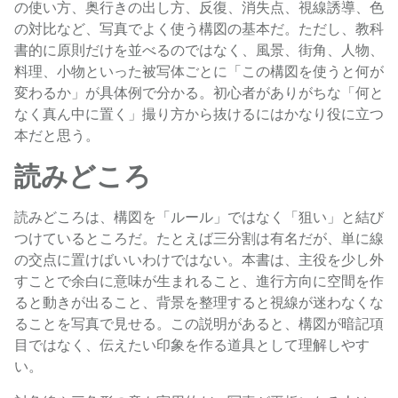
の使い方、奥行きの出し方、反復、消失点、視線誘導、色
の対比など、写真でよく使う構図の基本だ。ただし、教科
書的に原則だけを並べるのではなく、風景、街角、人物、
料理、小物といった被写体ごとに「この構図を使うと何が
変わるか」が具体例で分かる。初心者がありがちな「何と
なく真ん中に置く」撮り方から抜けるにはかなり役に立つ
本だと思う。
読みどころ
読みどころは、構図を「ルール」ではなく「狙い」と結び
つけているところだ。たとえば三分割は有名だが、単に線
の交点に置けばいいわけではない。本書は、主役を少し外
すことで余白に意味が生まれること、進行方向に空間を作
ると動きが出ること、背景を整理すると視線が迷わなくな
ることを写真で見せる。この説明があると、構図が暗記項
目ではなく、伝えたい印象を作る道具として理解しやす
い。