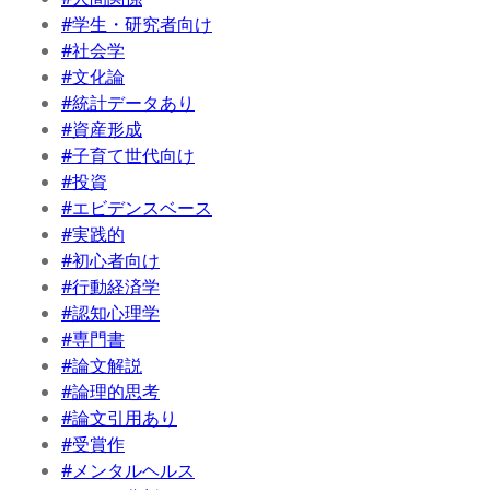
#学生・研究者向け
#社会学
#文化論
#統計データあり
#資産形成
#子育て世代向け
#投資
#エビデンスベース
#実践的
#初心者向け
#行動経済学
#認知心理学
#専門書
#論文解説
#論理的思考
#論文引用あり
#受賞作
#メンタルヘルス