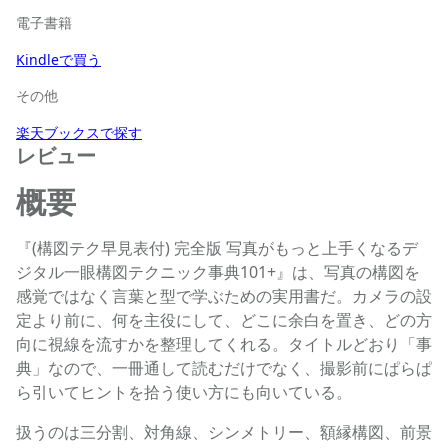
電子書籍
Kindleで買う
その他
楽天ブックスで探す
レビュー
概要
『(構図テク早見表付) 完全版 写真がもっと上手くなるデ
ジタル一眼構図テクニック事典101+』は、写真の構図を
感覚ではなく言葉と型で学ぶための実用書だ。カメラの設
定より前に、何を主役にして、どこに余白を置き、どの方
向に視線を流すかを整理してくれる。タイトルどおり「事
典」なので、一冊通して読むだけでなく、撮影前にぱらぱ
ら引いてヒントを拾う使い方にも向いている。
扱うのは三分割、対角線、シンメトリー、額縁構図、前景