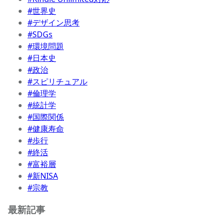
#世界史
#デザイン思考
#SDGs
#環境問題
#日本史
#政治
#スピリチュアル
#倫理学
#統計学
#国際関係
#健康寿命
#歩行
#終活
#富裕層
#新NISA
#宗教
最新記事