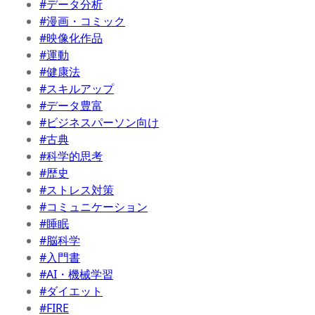
#データ分析
#漫画・コミック
#映像化作品
#運動
#健康法
#スキルアップ
#データ豊富
#ビジネスパーソン向け
#古典
#科学的思考
#歴史
#ストレス対策
#コミュニケーション
#睡眠
#脳科学
#入門書
#AI・機械学習
#ダイエット
#FIRE