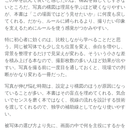
この本を読んで良いと感じたのは、構図を難しくしすぎな
いところだ。写真の構図は理屈を学ぶほど硬くなりやすい
が、本書は「この場面ではどう見せたいか」に何度も戻し
てくれる。だから、ルールに縛られるより、撮りたい印象
を支えるためにルールを使う感覚がつかみやすい。
特に初心者に効くのは、比較しながら学べることだと思
う。同じ被写体でも少し立ち位置を変え、余白を増やし、
背景を整理するだけで見栄えが変わる。そういう小さな差
を積み上げる本なので、撮影枚数の多い人ほど効果が出や
すい。写真を撮る前に一度目を通しておくと、現場での判
断がかなり変わる一冊だった。
写真が伸び悩む時期は、設定より構図のほうが原因になっ
ていることが多い。本書はその盲点を埋めてくれる。気合
いでセンスを磨く本ではなく、視線の流れを設計する技術
を渡してくれるので、独学の補助線としてかなり使いやす
い。
被写体の選び方より先に、画面の中で何を主役にするかを