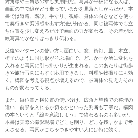
対角線や三角形の章も実用的だ。写真が平板になる人は、
画面の中で線がどう走っているかを見落としがちだが、本
書では道路、階段、手すり、視線、身体の向きなどを使っ
て奥行きや緊張感を出す方法が分かる。同じ被写体でも立
ち位置を少し変えるだけで画面の力が変わる。その差が比
較写真でかなりはっきり伝わる。
反復やパターンの使い方も面白い。窓、街灯、皿、木立、
椅子のように同じ形が並ぶ場面で、どこか一か所に変化を
入れると写真に引っ掛かりが生まれる。このあたりは街歩
きや旅行写真にもすぐ応用できるし、料理や物撮りにも効
く。構図を考える視点が増えるので、被写体の見え方その
ものが変わってくる。
また、縦位置と横位置の使い分け、広角と望遠での整理の
違い、前景を入れるか切るかといった判断も丁寧だ。構図
の本というと「線を意識しよう」で終わるものも多いが、
本書は実際の撮影現場でどこを削り、どこを残すかまで考
えさせる。写真がごちゃつきやすい人には特に効く。