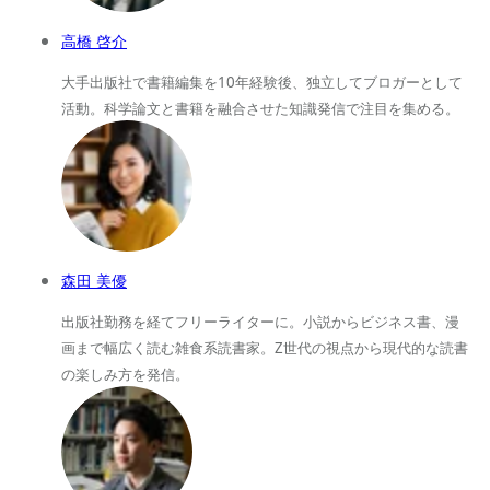
高橋 啓介
大手出版社で書籍編集を10年経験後、独立してブロガーとして
活動。科学論文と書籍を融合させた知識発信で注目を集める。
森田 美優
出版社勤務を経てフリーライターに。小説からビジネス書、漫
画まで幅広く読む雑食系読書家。Z世代の視点から現代的な読書
の楽しみ方を発信。