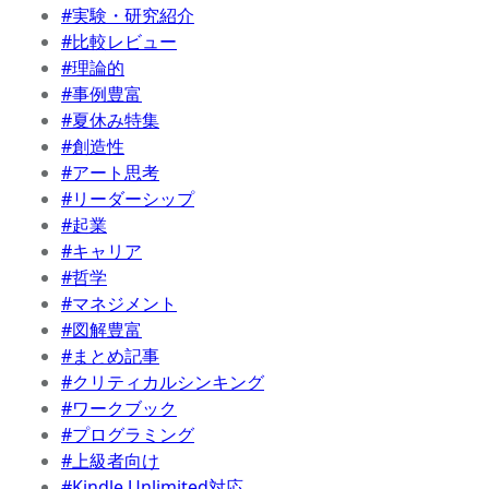
#実験・研究紹介
#比較レビュー
#理論的
#事例豊富
#夏休み特集
#創造性
#アート思考
#リーダーシップ
#起業
#キャリア
#哲学
#マネジメント
#図解豊富
#まとめ記事
#クリティカルシンキング
#ワークブック
#プログラミング
#上級者向け
#Kindle Unlimited対応