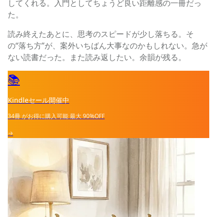
してくれる。入門としてちょうど良い距離感の一冊だっ
た。
読み終えたあとに、思考のスピードが少し落ちる。そ
の“落ち方”が、案外いちばん大事なのかもしれない。急が
ない読書だった。また読み返したい。余韻が残る。
📚
Kindleセール開催中
34冊
がお得に購入可能
最大
90%OFF
→