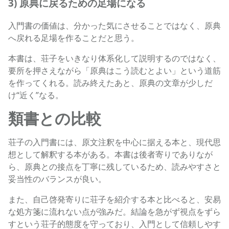
3) 原典に戻るための足場になる
入門書の価値は、分かった気にさせることではなく、原典
へ戻れる足場を作ることだと思う。
本書は、荘子をいきなり体系化して説明するのではなく、
要所を押さえながら「原典はこう読むとよい」という道筋
を作ってくれる。読み終えたあと、原典の文章が少しだ
け“近く”なる。
類書との比較
荘子の入門書には、原文注釈を中心に据える本と、現代思
想として解釈する本がある。本書は後者寄りでありなが
ら、原典との接点を丁寧に残しているため、読みやすさと
妥当性のバランスが良い。
また、自己啓発寄りに荘子を紹介する本と比べると、安易
な処方箋に流れない点が強みだ。結論を急がず視点をずら
すという荘子的態度を守っており、入門として信頼しやす