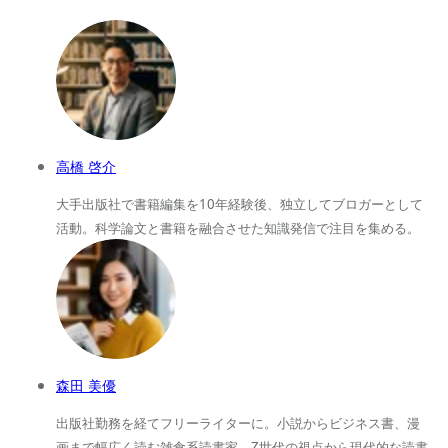
高橋 啓介
大手出版社で書籍編集を10年経験後、独立してブロガーとして
活動。科学論文と書籍を融合させた知識発信で注目を集める。
森田 美優
出版社勤務を経てフリーライターに。小説からビジネス書、漫
画まで幅広く読む雑食系読書家。Z世代の視点から現代的な読書