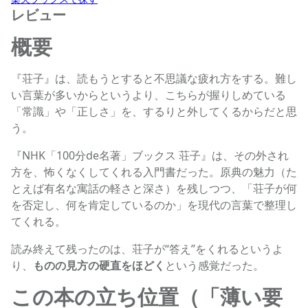
レビュー
概要
『荘子』は、読もうとすると不思議な疲れ方をする。難し
い言葉が多いからというより、こちらが握りしめている
「常識」や「正しさ」を、するりと外してくるからだと思
う。
『NHK「100分de名著」ブックス 荘子』は、その外され
方を、怖くなくしてくれる入門書だった。原典の魅力（た
とえば有名な寓話の軽さと深さ）を残しつつ、「荘子が何
を否定し、何を肯定しているのか」を現代の言葉で整理し
てくれる。
読み終えて残ったのは、荘子が“答え”をくれるというよ
り、
ものの見方の硬直をほどく
という感覚だった。
この本の立ち位置（「薄い要