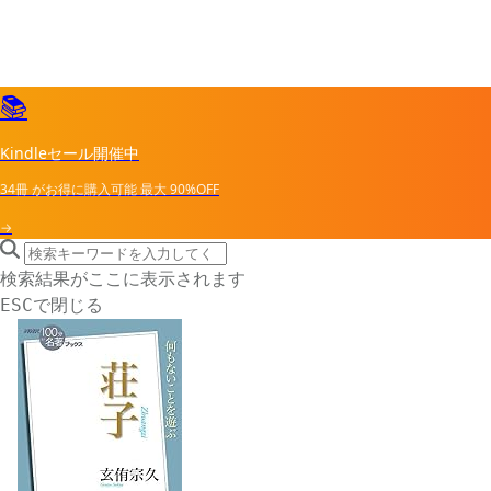
📚
Kindleセール開催中
34冊
がお得に購入可能
最大
90%OFF
→
search icon
サイト内検索
検索結果がここに表示されます
で閉じる
ESC