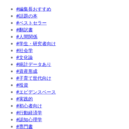
#編集長おすすめ
#話題の本
#ベストセラー
#翻訳書
#人間関係
#学生・研究者向け
#社会学
#文化論
#統計データあり
#資産形成
#子育て世代向け
#投資
#エビデンスベース
#実践的
#初心者向け
#行動経済学
#認知心理学
#専門書