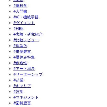
#脳科学
#入門書
#AI・機械学習
#ダイエット
#FIRE
#実験・研究紹介
#比較レビュー
#理論的
#事例豊富
#夏休み特集
#創造性
#アート思考
#リーダーシップ
#起業
#キャリア
#哲学
#マネジメント
#図解豊富