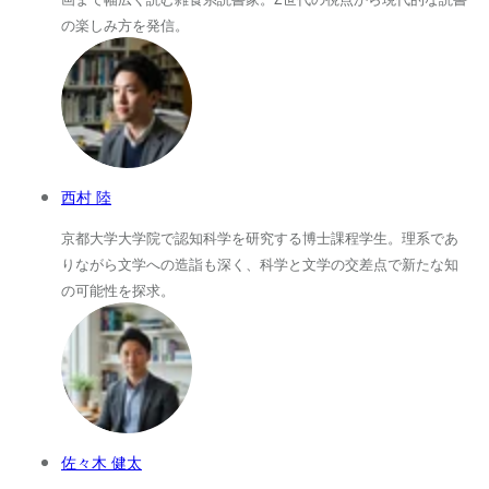
の楽しみ方を発信。
西村 陸
京都大学大学院で認知科学を研究する博士課程学生。理系であ
りながら文学への造詣も深く、科学と文学の交差点で新たな知
の可能性を探求。
佐々木 健太