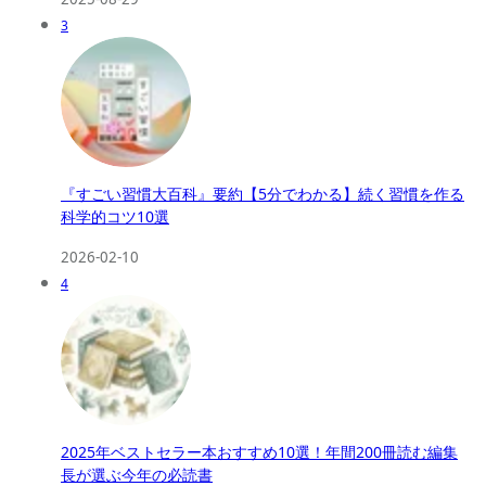
3
『すごい習慣大百科』要約【5分でわかる】続く習慣を作る
科学的コツ10選
2026-02-10
4
2025年ベストセラー本おすすめ10選！年間200冊読む編集
長が選ぶ今年の必読書