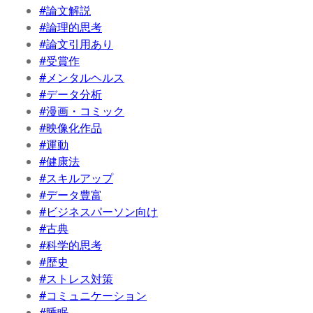
#論文解説
#論理的思考
#論文引用あり
#受賞作
#メンタルヘルス
#データ分析
#漫画・コミック
#映像化作品
#運動
#健康法
#スキルアップ
#データ豊富
#ビジネスパーソン向け
#古典
#科学的思考
#歴史
#ストレス対策
#コミュニケーション
#睡眠