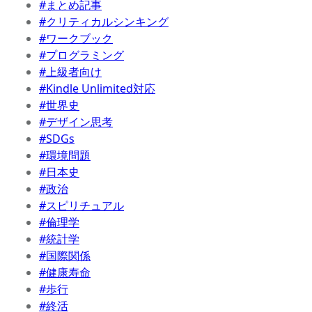
#まとめ記事
#クリティカルシンキング
#ワークブック
#プログラミング
#上級者向け
#Kindle Unlimited対応
#世界史
#デザイン思考
#SDGs
#環境問題
#日本史
#政治
#スピリチュアル
#倫理学
#統計学
#国際関係
#健康寿命
#歩行
#終活