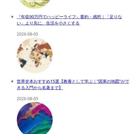
『年収90万円でハッピーライフ』要約・感想｜「足りな
い」より先に、生活を小さくする
2026-08-05
世界史本おすすめ15選【教養として学ぶ｜“因果の地図”がで
きる入門から名著まで】
2026-08-05