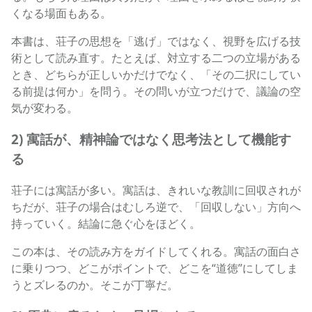
くなる場面もある。
本書は、荘子の思想を「逃げ」ではなく、視野を広げる技
術として読み直す。たとえば、対立する二つの立場がある
とき、どちらが正しいかだけでなく、「その二択にしてい
る前提は何か」を問う。その問いが立つだけで、議論の空
気が変わる。
2) 寓話が、精神論ではなく思考法として機能す
る
荘子には寓話が多い。寓話は、きれいな教訓に回収されが
ちだが、荘子の場合はむしろ逆で、「回収しない」方向へ
持っていく。結論に急ぐ心をほどく。
この本は、その読み方をガイドしてくれる。寓話の面白さ
に乗りつつ、どこがポイントで、どこを“道徳”にしてしま
うとズレるのか。そこが丁寧だ。