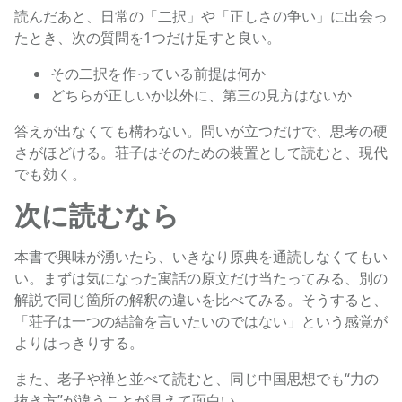
読んだあと、日常の「二択」や「正しさの争い」に出会っ
たとき、次の質問を1つだけ足すと良い。
その二択を作っている前提は何か
どちらが正しいか以外に、第三の見方はないか
答えが出なくても構わない。問いが立つだけで、思考の硬
さがほどける。荘子はそのための装置として読むと、現代
でも効く。
次に読むなら
本書で興味が湧いたら、いきなり原典を通読しなくてもい
い。まずは気になった寓話の原文だけ当たってみる、別の
解説で同じ箇所の解釈の違いを比べてみる。そうすると、
「荘子は一つの結論を言いたいのではない」という感覚が
よりはっきりする。
また、老子や禅と並べて読むと、同じ中国思想でも“力の
抜き方”が違うことが見えて面白い。