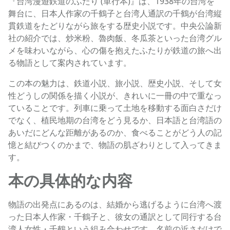
『台湾漫遊鉄道のふたり (単行本)』は、1938年の台湾を
舞台に、日本人作家の千鶴子と台湾人通訳の千鶴が台湾縦
貫鉄道をたどりながら旅をする歴史小説です。中央公論新
社の紹介では、炒米粉、魯肉飯、冬瓜茶といった台湾グル
メを味わいながら、心の傷を抱えたふたりが鉄道の旅へ出
る物語として案内されています。
この本の魅力は、鉄道小説、旅小説、歴史小説、そして女
性どうしの関係を描く小説が、きれいに一冊の中で重なっ
ていることです。列車に乗って土地を移動する面白さだけ
でなく、植民地期の台湾をどう見るか、日本語と台湾語の
あいだにどんな距離があるのか、食べることがどう人の記
憶と結びつくのかまで、物語の肌ざわりとして入ってきま
す。
本の具体的な内容
物語の出発点にあるのは、結婚から逃げるように台湾へ渡
った日本人作家・千鶴子と、彼女の通訳として同行する台
湾人女性・千鶴という組み合わせです。名前の近さだけで