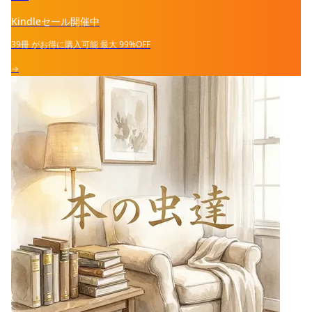
Kindleセール開催中
39冊
がお得に購入可能
最大
99%OFF
→