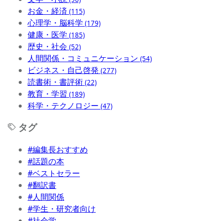
お金・経済
(115)
心理学・脳科学
(179)
健康・医学
(185)
歴史・社会
(52)
人間関係・コミュニケーション
(54)
ビジネス・自己啓発
(277)
読書術・書評術
(22)
教育・学習
(189)
科学・テクノロジー
(47)
タグ
#編集長おすすめ
#話題の本
#ベストセラー
#翻訳書
#人間関係
#学生・研究者向け
#社会学