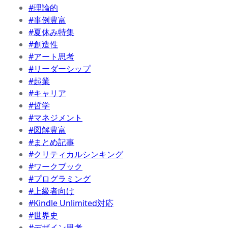
#理論的
#事例豊富
#夏休み特集
#創造性
#アート思考
#リーダーシップ
#起業
#キャリア
#哲学
#マネジメント
#図解豊富
#まとめ記事
#クリティカルシンキング
#ワークブック
#プログラミング
#上級者向け
#Kindle Unlimited対応
#世界史
#デザイン思考