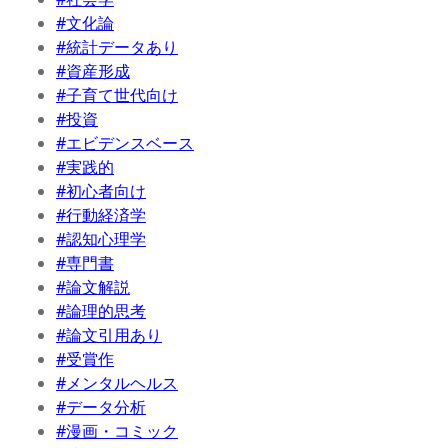
#文化論
#統計データあり
#資産形成
#子育て世代向け
#投資
#エビデンスベース
#実践的
#初心者向け
#行動経済学
#認知心理学
#専門書
#論文解説
#論理的思考
#論文引用あり
#受賞作
#メンタルヘルス
#データ分析
#漫画・コミック