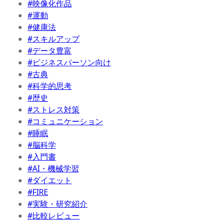
#映像化作品
#運動
#健康法
#スキルアップ
#データ豊富
#ビジネスパーソン向け
#古典
#科学的思考
#歴史
#ストレス対策
#コミュニケーション
#睡眠
#脳科学
#入門書
#AI・機械学習
#ダイエット
#FIRE
#実験・研究紹介
#比較レビュー