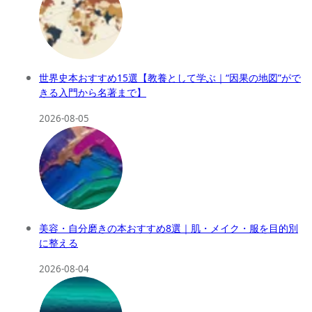
世界史本おすすめ15選【教養として学ぶ｜“因果の地図”がで
きる入門から名著まで】
2026-08-05
美容・自分磨きの本おすすめ8選｜肌・メイク・服を目的別
に整える
2026-08-04