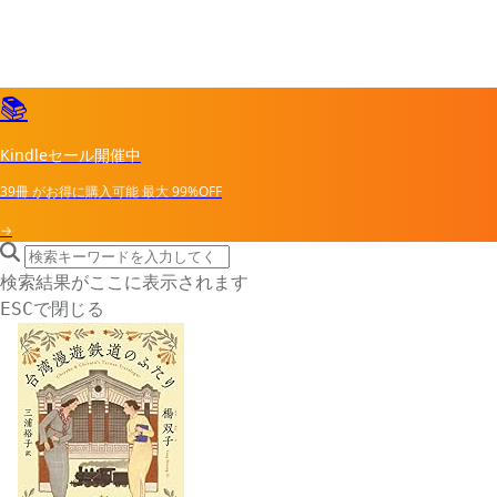
📚
Kindleセール開催中
39冊
がお得に購入可能
最大
99%OFF
→
search icon
サイト内検索
検索結果がここに表示されます
で閉じる
ESC