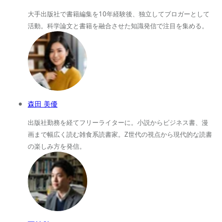
大手出版社で書籍編集を10年経験後、独立してブロガーとして
活動。科学論文と書籍を融合させた知識発信で注目を集める。
森田 美優
出版社勤務を経てフリーライターに。小説からビジネス書、漫
画まで幅広く読む雑食系読書家。Z世代の視点から現代的な読書
の楽しみ方を発信。