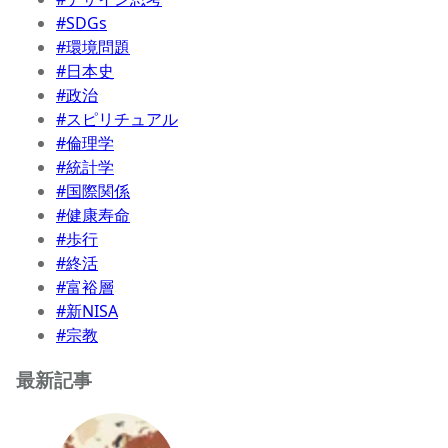
#SDGs
#環境問題
#日本史
#政治
#スピリチュアル
#倫理学
#統計学
#国際関係
#健康寿命
#歩行
#終活
#富裕層
#新NISA
#宗教
最新記事