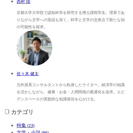
西村 陸
京都大学大学院で認知科学を研究する博士課程学生。理系であ
りながら文学への造詣も深く、科学と文学の交差点で新たな知
の可能性を探求。
佐々木 健太
元外資系コンサルタントから転身したライター。経済学の知識
を活かしながら、健康・お金・人間関係の最適化を追求。エビ
デンスベースの実践的な知識発信を心がける。
カテゴリ
特集
(23)
文学・小説
(96)