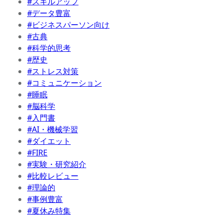
#スキルアップ
#データ豊富
#ビジネスパーソン向け
#古典
#科学的思考
#歴史
#ストレス対策
#コミュニケーション
#睡眠
#脳科学
#入門書
#AI・機械学習
#ダイエット
#FIRE
#実験・研究紹介
#比較レビュー
#理論的
#事例豊富
#夏休み特集