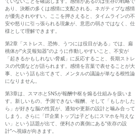
ていないことを確認します。感情があるのは生存の戦略で
あり、決断の多くは感情に支配される。ネガティブな感情
が優先されやすい。ここを押さえると、タイムラインの不
安や怒りに引っ張られる現象が、意思の弱さではなく、仕
様として理解できます。
第2章「ストレス、恐怖、うつには役目がある」では、扁
桃体が“火災報知器”のように作動しやすいこと、不安が
「起きるかもしれない脅威」に反応すること、長期ストレ
スの代償などが語られます。感情を言葉で表せることが大
事、という話も出てきて、メンタルの議論が単なる根性論
になりません。
第3章は、スマホとSNSが報酬中枢を煽る仕組みを扱いま
す。新しいもの、予測できない報酬、そして「もしかした
ら」が好きな脳の性質が、通知や更新の設計と噛み合って
しまう。さらに「IT企業トップは子どもにスマホを与えな
い」という話題が出て、便利さの裏側にある“依存の設
計”へ視線が向きます。