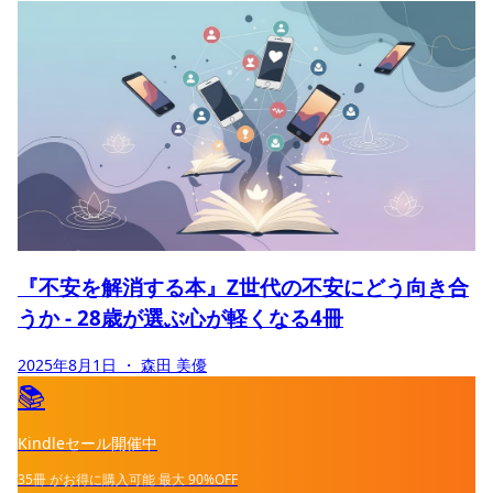
『不安を解消する本』Z世代の不安にどう向き合
うか - 28歳が選ぶ心が軽くなる4冊
2025年8月1日
・ 森田 美優
📚
Kindleセール開催中
35冊
がお得に購入可能
最大
90%OFF