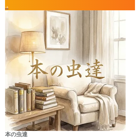
→
本の虫達