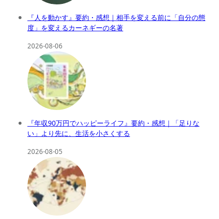
『人を動かす』要約・感想｜相手を変える前に「自分の態
度」を変えるカーネギーの名著
2026-08-06
『年収90万円でハッピーライフ』要約・感想｜「足りな
い」より先に、生活を小さくする
2026-08-05