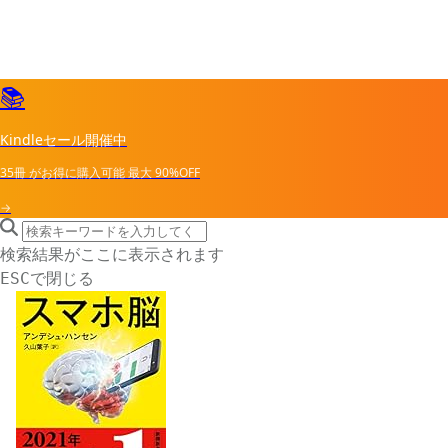
📚
Kindleセール開催中
35冊
がお得に購入可能
最大
90%OFF
→
search icon
サイト内検索
検索結果がここに表示されます
で閉じる
ESC