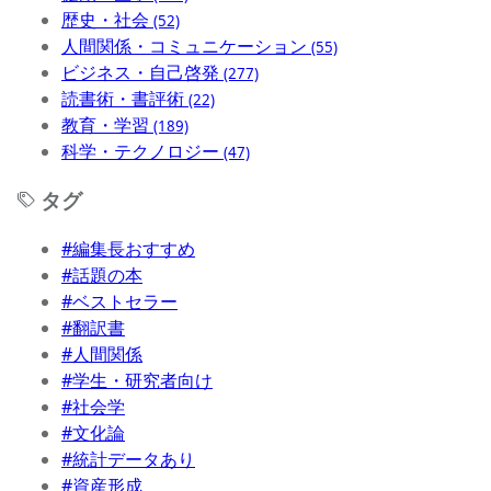
歴史・社会
(52)
人間関係・コミュニケーション
(55)
ビジネス・自己啓発
(277)
読書術・書評術
(22)
教育・学習
(189)
科学・テクノロジー
(47)
タグ
#編集長おすすめ
#話題の本
#ベストセラー
#翻訳書
#人間関係
#学生・研究者向け
#社会学
#文化論
#統計データあり
#資産形成