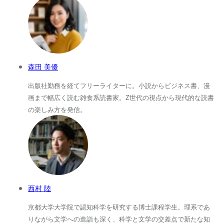
森田 美優
出版社勤務を経てフリーライターに。小説からビジネス書、漫
画まで幅広く読む雑食系読書家。Z世代の視点から現代的な読書
の楽しみ方を発信。
西村 陸
京都大学大学院で認知科学を研究する博士課程学生。理系であ
りながら文学への造詣も深く、科学と文学の交差点で新たな知