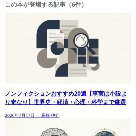
この本が登場する記事（6件）
ノンフィクションおすすめ20選【事実は小説よ
り奇なり】世界史・経済・心理・科学まで厳選
2026年7月17日
・ 高橋 啓介