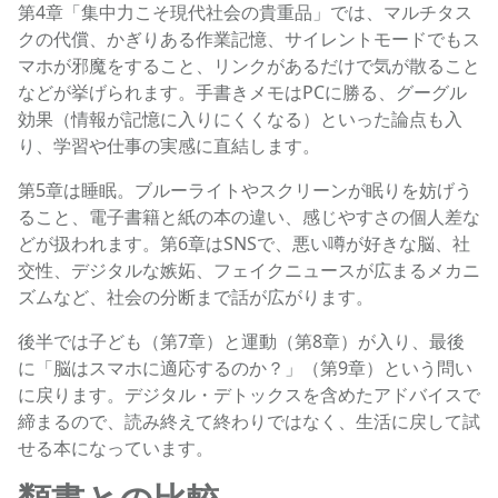
第4章「集中力こそ現代社会の貴重品」では、マルチタス
クの代償、かぎりある作業記憶、サイレントモードでもス
マホが邪魔をすること、リンクがあるだけで気が散ること
などが挙げられます。手書きメモはPCに勝る、グーグル
効果（情報が記憶に入りにくくなる）といった論点も入
り、学習や仕事の実感に直結します。
第5章は睡眠。ブルーライトやスクリーンが眠りを妨げう
ること、電子書籍と紙の本の違い、感じやすさの個人差な
どが扱われます。第6章はSNSで、悪い噂が好きな脳、社
交性、デジタルな嫉妬、フェイクニュースが広まるメカニ
ズムなど、社会の分断まで話が広がります。
後半では子ども（第7章）と運動（第8章）が入り、最後
に「脳はスマホに適応するのか？」（第9章）という問い
に戻ります。デジタル・デトックスを含めたアドバイスで
締まるので、読み終えて終わりではなく、生活に戻して試
せる本になっています。