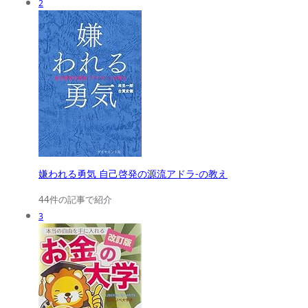
2
嫌われる勇気 自己啓発の源流アドラ-の教え
44件の記事で紹介
3