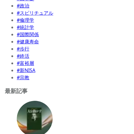
#政治
#スピリチュアル
#倫理学
#統計学
#国際関係
#健康寿命
#歩行
#終活
#富裕層
#新NISA
#宗教
最新記事