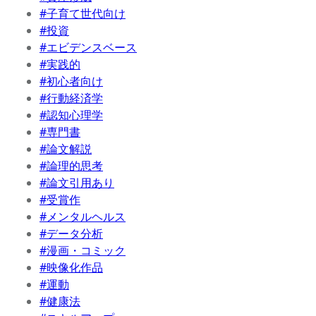
#子育て世代向け
#投資
#エビデンスベース
#実践的
#初心者向け
#行動経済学
#認知心理学
#専門書
#論文解説
#論理的思考
#論文引用あり
#受賞作
#メンタルヘルス
#データ分析
#漫画・コミック
#映像化作品
#運動
#健康法