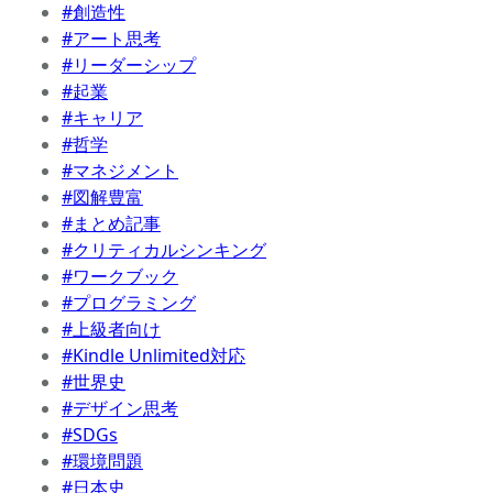
#創造性
#アート思考
#リーダーシップ
#起業
#キャリア
#哲学
#マネジメント
#図解豊富
#まとめ記事
#クリティカルシンキング
#ワークブック
#プログラミング
#上級者向け
#Kindle Unlimited対応
#世界史
#デザイン思考
#SDGs
#環境問題
#日本史